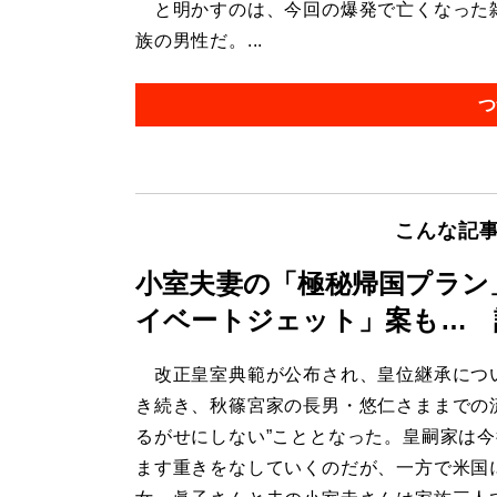
と明かすのは、今回の爆発で亡くなった雑
族の男性だ。...
つ
こんな記
小室夫妻の「極秘帰国プラン
イベートジェット」案も… 
改正皇室典範が公布され、皇位継承につ
き続き、秋篠宮家の長男・悠仁さままでの
るがせにしない”こととなった。皇嗣家は
ます重きをなしていくのだが、一方で米国