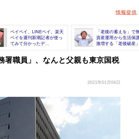
情報提供
ペイペイ、LINEペイ、楽天
「老後の蓄えを」で
ペイを週刊新潮記者が使っ
資産運用から生活
てみて分かったデ...
激増する「老後破産
務署職員」、なんと父親も東京国税
2021年01月06日