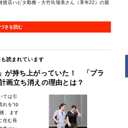
貨店ハビタ勤務・大竹玖瑠美さん（享年22）の親
づきを読む
事も読まれています
」が持ち上がっていた！ 「プラ
計画立ち消えの理由とは？
いては引
流れを“ゆ
今後、ます
に住む長