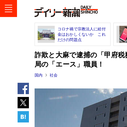
コロナ禍で宗教法人に給付
金はおかしくないか これ
だけの問題点
詐欺と大麻で逮捕の「甲府税
局の「エース」職員！
国内
社会