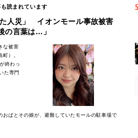
事も読まれています
た人災」 イオンモール事故被害
後の言葉は…」
きな被害
島町）。
導が終わっ
いた専門
のおばとその娘が、避難していたモールの駐車場で