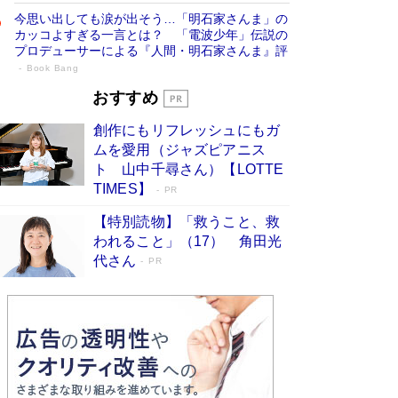
今思い出しても涙が出そう…「明石家さんま」の
カッコよすぎる一言とは？ 「電波少年」伝説の
プロデューサーによる『人間・明石家さんま』評
Book Bang
「叱って伸びるやつは、褒めたらもっと伸
おすすめ
びる」俳優・高嶋政伸が家族に教わっ
創作にもリフレッシュにもガ
た“人を育てるコツ”…芸への考え方を明か
ムを愛用（ジャズピアニス
す
Book Bang
ト 山中千尋さん）【LOTTE
「『火垂るの墓』は、大嘘である」原作者が抱き
TIMES】
PR
続けた“自責の念”とは…「自己憐憫は描きたくな
い」監督が徹底的にこだわったこと（後編） #
【特別読物】「救うこと、救
戦争の記憶
Book Bang
われること」（17） 角田光
代さん
美輪明宏 晩年の回答を集めた『ほほえんで生き
PR
るための人生相談』がランクイン［エンターテイ
メントベストセラー］
Book Bang
「宇宙兄弟」最終46巻がベストセラー1位 宇宙
開発への関心を押し上げた18年の物語に幕 特装
版には「宇宙で描かれたマンガ」も収録
Book Bang