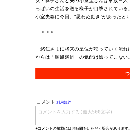
女・眞子さんと夫の小室圭さんは家族三人
っぱいの生活を送る様子が目撃されている
小室夫妻に今回、“思わぬ動き”があったと
＊＊＊
悠仁さまに将来の皇位が移っていく流れは
からは「順風満帆」の気配は漂ってこない。.
つ