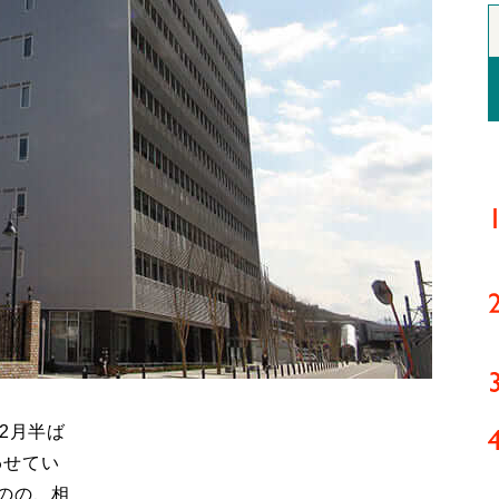
2月半ば
わせてい
のの、相