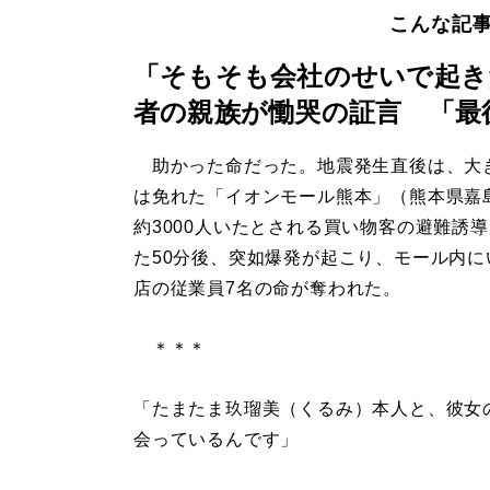
こんな記
「そもそも会社のせいで起き
者の親族が慟哭の証言 「最
助かった命だった。地震発生直後は、大
は免れた「イオンモール熊本」（熊本県嘉
約3000人いたとされる買い物客の避難誘
た50分後、突如爆発が起こり、モール内に
店の従業員7名の命が奪われた。
＊＊＊
「たまたま玖瑠美（くるみ）本人と、彼女
会っているんです」