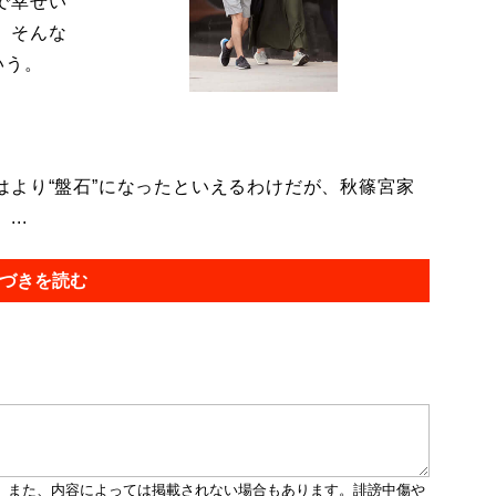
で幸せい
。そんな
いう。
より“盤石”になったといえるわけだが、秋篠宮家
..
づきを読む