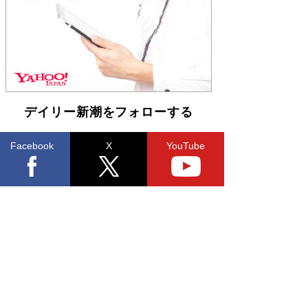
「不意に涙が出そうに…」高嶋政伸が明かし
た“13歳の娘を暴行する役”への葛藤 インティマ
シーコーディネーターに支えられたNHK『大奥』
の裏側
Book Bang
デイリー新潮をフォローする
Facebook
X
YouTube