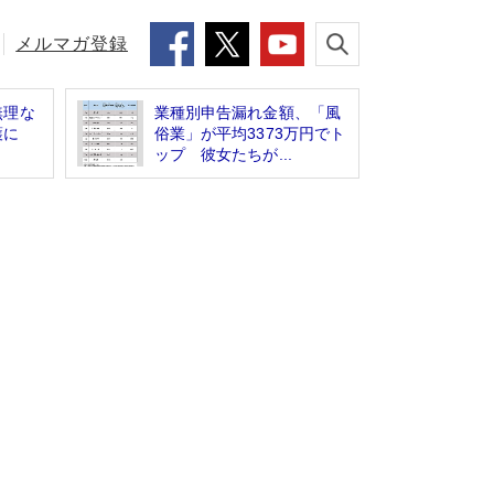
メルマガ登録
無理な
業種別申告漏れ金額、「風
保護に
俗業」が平均3373万円でト
」
ップ 彼女たちが...