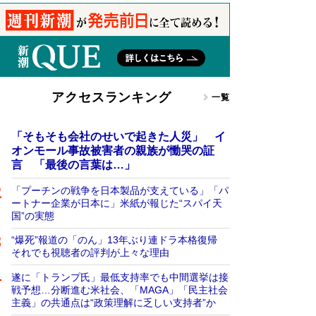
アクセスランキング
一覧
「そもそも会社のせいで起きた人災」 イ
オンモール事故被害者の親族が慟哭の証
言 「最後の言葉は…」
「プーチンの戦争を日本製品が支えている」「パ
ートナー企業が日本に」米紙が報じた“スパイ天
国”の実態
“爆死”報道の「のん」13年ぶり連ドラ本格復帰
それでも視聴者の評判が上々な理由
遂に「トランプ氏」最低支持率でも中間選挙は接
戦予想…分断進む米社会、「MAGA」「民主社会
主義」の共通点は“政策理解に乏しい支持者”か