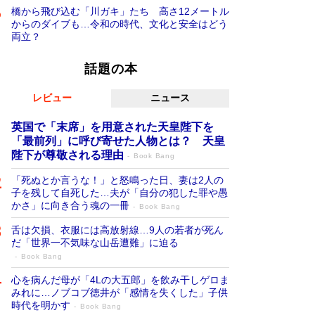
橋から飛び込む「川ガキ」たち 高さ12メートル
からのダイブも…令和の時代、文化と安全はどう
両立？
話題の本
レビュー
ニュース
英国で「末席」を用意された天皇陛下を
「最前列」に呼び寄せた人物とは？ 天皇
陛下が尊敬される理由
Book Bang
「死ぬとか言うな！」と怒鳴った日、妻は2人の
子を残して自死した…夫が「自分の犯した罪や愚
かさ」に向き合う魂の一冊
Book Bang
舌は欠損、衣服には高放射線…9人の若者が死ん
だ「世界一不気味な山岳遭難」に迫る
Book Bang
心を病んだ母が「4Lの大五郎」を飲み干しゲロま
みれに…ノブコブ徳井が「感情を失くした」子供
時代を明かす
Book Bang