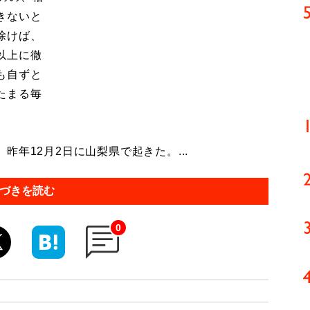
きないと
除けば、
以上に徹
も自ずと
たまる毎
年12月2日に山梨県で起きた。...
づきを読む
0