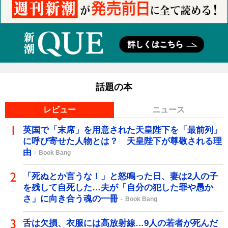
話題の本
レビュー
ニュース
英国で「末席」を用意された天皇陛下を「最前列」
に呼び寄せた人物とは？ 天皇陛下が尊敬される理
由
Book Bang
「死ぬとか言うな！」と怒鳴った日、妻は2人の子
を残して自死した…夫が「自分の犯した罪や愚か
さ」に向き合う魂の一冊
Book Bang
舌は欠損、衣服には高放射線…9人の若者が死んだ