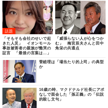
話題
「そもそも会社のせいで起
「威張らない人が心をつか
きた人災」 イオンモール
む」 梅宮辰夫さんと田中
事故被害者の親族が慟哭の
角栄の共通点
証言 「最後の言葉は…」
菅総理は「場当たり的上司」の典型
か
16歳の時、マクドナルド社長にアポ
なしで面会した「孫正義」の「伝説
的殺し文句」