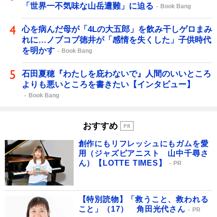
「世界一不気味な山岳遭難」に迫る
Book Bang
心を病んだ母が「4Lの大五郎」を飲み干しゲロまみ
れに…ノブコブ徳井が「感情を失くした」子供時代
を明かす
Book Bang
石田夏穂『わたしを庇わないで』人間のいいところ
よりも悪いところを書きたい【インタビュー】
Book Bang
おすすめ
創作にもリフレッシュにもガムを愛
用（ジャズピアニスト 山中千尋さ
ん）【LOTTE TIMES】
PR
【特別読物】「救うこと、救われる
こと」（17） 角田光代さん
PR