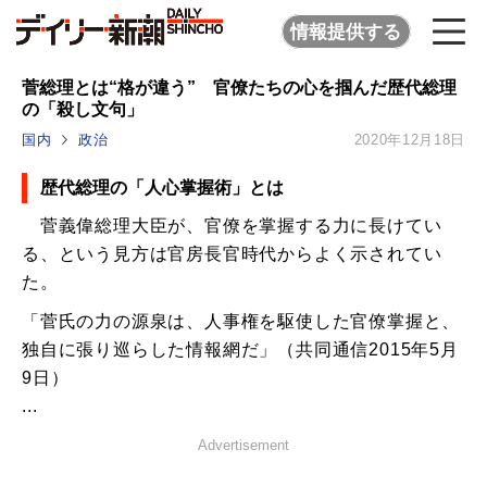
情報提供する
菅総理とは“格が違う” 官僚たちの心を掴んだ歴代総理
の「殺し文句」
国内
政治
2020年12月18日
歴代総理の「人心掌握術」とは
菅義偉総理大臣が、官僚を掌握する力に長けてい
る、という見方は官房長官時代からよく示されてい
た。
「菅氏の力の源泉は、人事権を駆使した官僚掌握と、
独自に張り巡らした情報網だ」（共同通信2015年5月
9日）
...
Advertisement