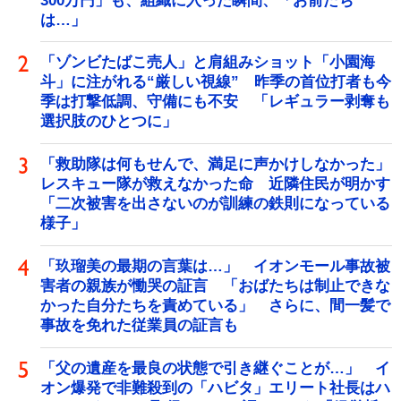
300万円」も、組織に入った瞬間、「お前たち
は…」
「ゾンビたばこ売人」と肩組みショット「小園海
斗」に注がれる“厳しい視線” 昨季の首位打者も今
季は打撃低調、守備にも不安 「レギュラー剥奪も
選択肢のひとつに」
「救助隊は何もせんで、満足に声かけしなかった」
レスキュー隊が救えなかった命 近隣住民が明かす
「二次被害を出さないのが訓練の鉄則になっている
様子」
「玖瑠美の最期の言葉は…」 イオンモール事故被
害者の親族が慟哭の証言 「おばたちは制止できな
かった自分たちを責めている」 さらに、間一髪で
事故を免れた従業員の証言も
「父の遺産を最良の状態で引き継ぐことが…」 イ
オン爆発で非難殺到の「ハビタ」エリート社長はハ