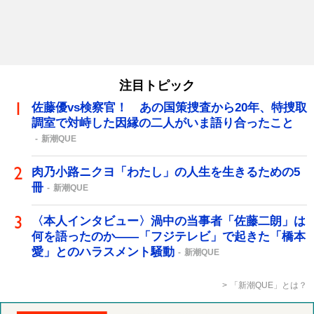
注目トピック
佐藤優vs検察官！ あの国策捜査から20年、特捜取
調室で対峙した因縁の二人がいま語り合ったこと
新潮QUE
肉乃小路ニクヨ「わたし」の人生を生きるための5
冊
新潮QUE
〈本人インタビュー〉渦中の当事者「佐藤二朗」は
何を語ったのか――「フジテレビ」で起きた「橋本
愛」とのハラスメント騒動
新潮QUE
「新潮QUE」とは？