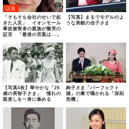
話題
「そもそも会社のせいで起
【写真】まるでモデルのよ
きた人災」 イオンモール
うな美貌の佳子さま
事故被害者の親族が慟哭の
証言 「最後の言葉は…」
【写真4枚】華やかな「26
絢子さま「パーフェクト
歳の美智子さま」 憧れの
婚」の裏で囁かれる「深刻
眼差しを一身に集める
危機」