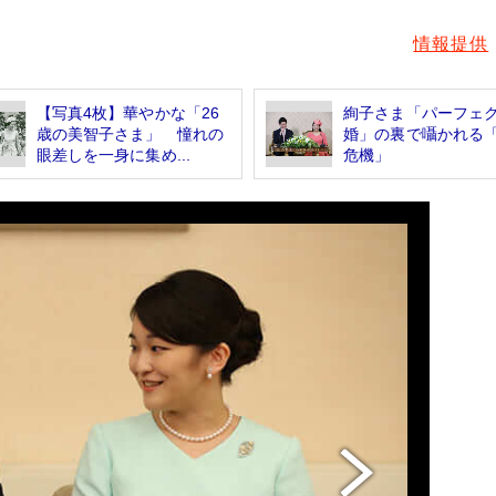
情報提供
【写真4枚】華やかな「26
絢子さま「パーフェ
歳の美智子さま」 憧れの
婚」の裏で囁かれる
眼差しを一身に集め...
危機」