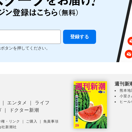
録ボタンを押してください。
週刊新
熊本地
小室さ
ヒール
｜
エンタメ
｜
ライフ
ガ
｜
ドクター新潮
作権・リンク
｜
ご購入
｜
免責事項
会社新潮社