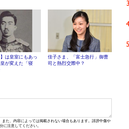
題】は皇室にもあっ
佳子さま、「富士急行」御曹
天皇が変えた「寝
司と熱烈交際中？
法