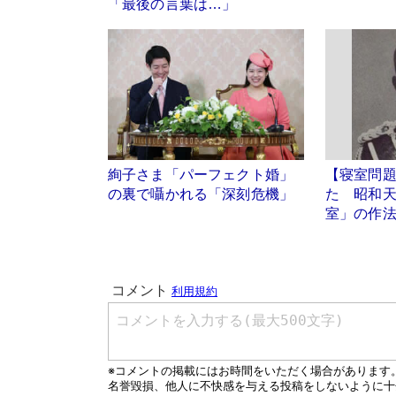
「最後の言葉は…」
絢子さま「パーフェクト婚」
【寝室問
の裏で囁かれる「深刻危機」
た 昭和
室」の作