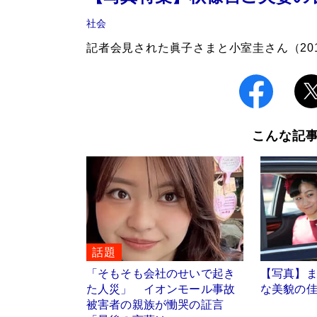
社会
記者会見された眞子さまと小室圭さん（201
こんな記
話題
「そもそも会社のせいで起き
【写真】
た人災」 イオンモール事故
な美貌の
被害者の親族が慟哭の証言