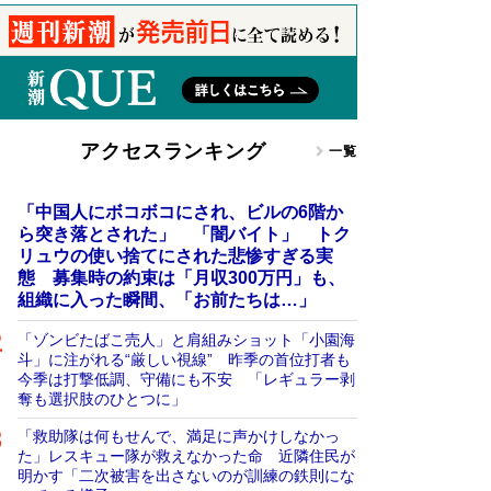
アクセスランキング
一覧
「中国人にボコボコにされ、ビルの6階か
ら突き落とされた」 「闇バイト」 トク
リュウの使い捨てにされた悲惨すぎる実
態 募集時の約束は「月収300万円」も、
組織に入った瞬間、「お前たちは…」
「ゾンビたばこ売人」と肩組みショット「小園海
斗」に注がれる“厳しい視線” 昨季の首位打者も
今季は打撃低調、守備にも不安 「レギュラー剥
奪も選択肢のひとつに」
「救助隊は何もせんで、満足に声かけしなかっ
た」レスキュー隊が救えなかった命 近隣住民が
明かす「二次被害を出さないのが訓練の鉄則にな