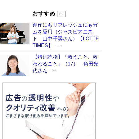
Book Bang
「『火垂るの墓』は、大嘘である」原作者が抱き
おすすめ
続けた“自責の念”とは…「自己憐憫は描きたくな
い」監督が徹底的にこだわったこと（後編） #
創作にもリフレッシュにもガ
戦争の記憶
Book Bang
ムを愛用（ジャズピアニス
ト 山中千尋さん）【LOTTE
TIMES】
PR
【特別読物】「救うこと、救
われること」（17） 角田光
代さん
PR