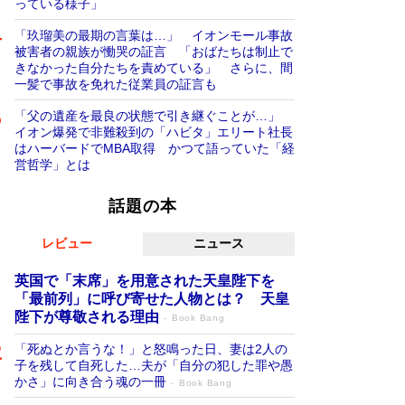
っている様子」
「玖瑠美の最期の言葉は…」 イオンモール事故
被害者の親族が慟哭の証言 「おばたちは制止で
きなかった自分たちを責めている」 さらに、間
一髪で事故を免れた従業員の証言も
「父の遺産を最良の状態で引き継ぐことが…」
イオン爆発で非難殺到の「ハビタ」エリート社長
はハーバードでMBA取得 かつて語っていた「経
営哲学」とは
話題の本
レビュー
ニュース
英国で「末席」を用意された天皇陛下を
「最前列」に呼び寄せた人物とは？ 天皇
陛下が尊敬される理由
Book Bang
「死ぬとか言うな！」と怒鳴った日、妻は2人の
子を残して自死した…夫が「自分の犯した罪や愚
かさ」に向き合う魂の一冊
Book Bang