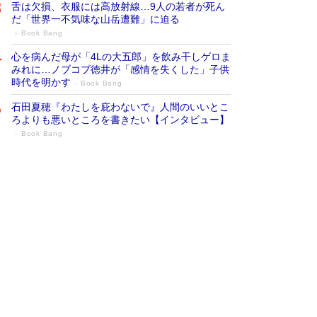
舌は欠損、衣服には高放射線…9人の若者が死ん
だ「世界一不気味な山岳遭難」に迫る
Book Bang
心を病んだ母が「4Lの大五郎」を飲み干しゲロま
みれに…ノブコブ徳井が「感情を失くした」子供
時代を明かす
Book Bang
石田夏穂『わたしを庇わないで』人間のいいとこ
ろよりも悪いところを書きたい【インタビュー】
Book Bang
73歳でも働くしかない 「老後レス時代」
に交通誘導員の独白が話題
Book Bang
「なんで？ そんな馬鹿な……」90歳になった作
家・阿刀田高さんが、ひとり暮らしの生活を明か
す
Book Bang
追悼・東野圭吾さん 週間ベストセラーランキン
グに『容疑者Xの献身』『白夜行』など代表作が
並ぶ［文庫ベストセラー］
Book Bang
和田秀樹の70代、80代向け新書がベスト3を独
占 上半期1位にも選出［新書ベストセラー］