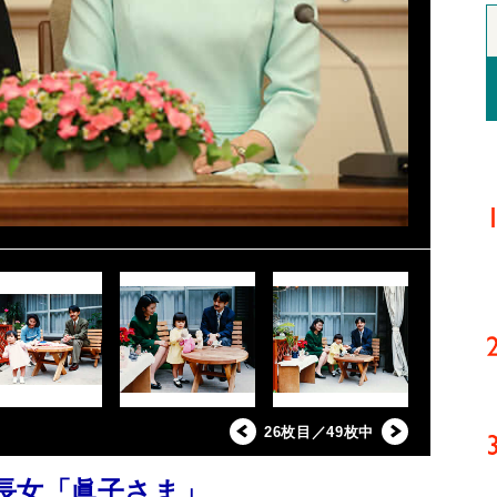
26枚目／49枚中
長女「眞子さま」