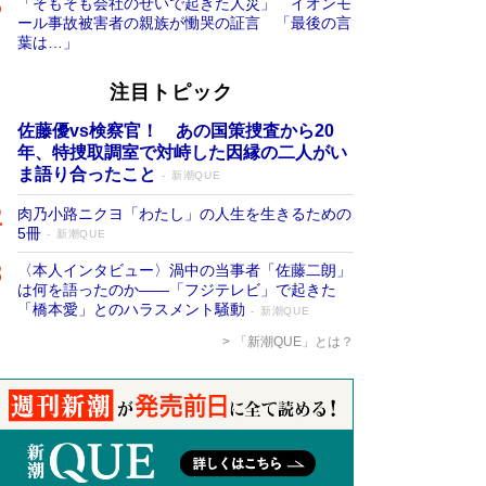
「そもそも会社のせいで起きた人災」 イオンモ
ール事故被害者の親族が慟哭の証言 「最後の言
葉は…」
注目トピック
佐藤優vs検察官！ あの国策捜査から20
年、特捜取調室で対峙した因縁の二人がい
ま語り合ったこと
新潮QUE
肉乃小路ニクヨ「わたし」の人生を生きるための
5冊
新潮QUE
〈本人インタビュー〉渦中の当事者「佐藤二朗」
は何を語ったのか――「フジテレビ」で起きた
「橋本愛」とのハラスメント騒動
新潮QUE
「新潮QUE」とは？