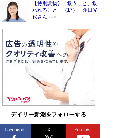
【特別読物】「救うこと、救
われること」（17） 角田光
代さん
PR
デイリー新潮をフォローする
Facebook
X
YouTube