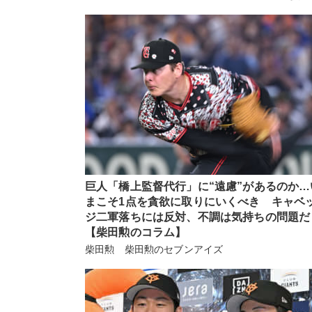
巨人「橋上監督代行」に“遠慮”があるのか…
まこそ1点を貪欲に取りにいくべき キャベ
ジ二軍落ちには反対、不調は気持ちの問題だ
【柴田勲のコラム】
柴田勲 柴田勲のセブンアイズ