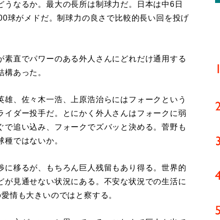
どうなるか。最大の長所は制球力だ。日本は中6日
00球がメドだ。制球力の良さで比較的長い回を投げ
が素直でパワーのある外人さんにどれだけ通用する
結構あった。
英雄、佐々木一浩、上原浩治らにはフォークという
ライダー投手だ。とにかく外人さんはフォークに弱
ぐで追い込み、フォークでズバッと決める。菅野も
球種ではないか。
渉に移るが、もちろん巨人残留もあり得る。世界的
どが見通せない状況にある。不安な状況での生活に
の愛情も大きいのではと察する。