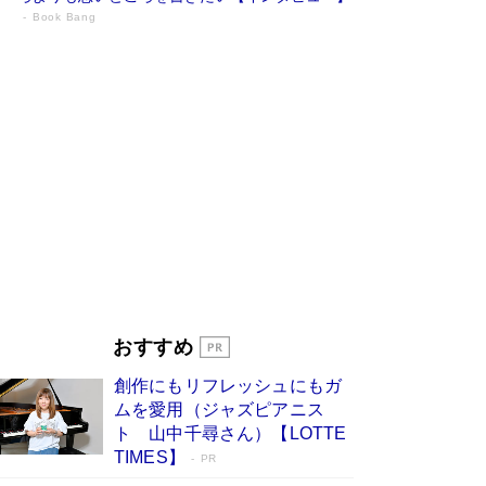
Book Bang
73歳でも働くしかない 「老後レス時代」
に交通誘導員の独白が話題
Book Bang
「『火垂るの墓』は、大嘘である」原作者が抱き
続けた“自責の念”とは…「自己憐憫は描きたくな
い」監督が徹底的にこだわったこと（後編） #
戦争の記憶
Book Bang
「なんで？ そんな馬鹿な……」90歳になった作
家・阿刀田高さんが、ひとり暮らしの生活を明か
す
Book Bang
友近氏、絶賛！ 鎌倉を舞台に、孤独を抱えた
人々が新たな一歩を踏み出す連作短篇集『海のほ
とりのプラネット』試し読み
Book Bang
おすすめ
和田秀樹の70代、80代向け新書がベスト3を独
占 上半期1位にも選出［新書ベストセラー］
創作にもリフレッシュにもガ
Book Bang
ムを愛用（ジャズピアニス
ト 山中千尋さん）【LOTTE
TIMES】
PR