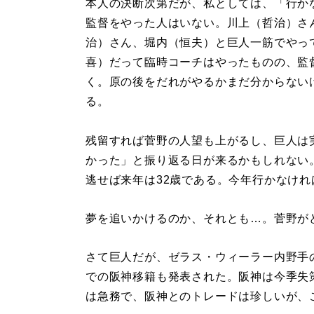
本人の決断次第だが、私としては、「行か
監督をやった人はいない。川上（哲治）さ
治）さん、堀内（恒夫）と巨人一筋でやっ
喜）だって臨時コーチはやったものの、監
く。原の後をだれがやるかまだ分からない
る。
残留すれば菅野の人望も上がるし、巨人は実
かった」と振り返る日が来るかもしれない
逃せば来年は32歳である。今年行かなけ
夢を追いかけるのか、それとも…。菅野が
さて巨人だが、ゼラス・ウィーラー内野手
での阪神移籍も発表された。阪神は今季失
は急務で、阪神とのトレードは珍しいが、