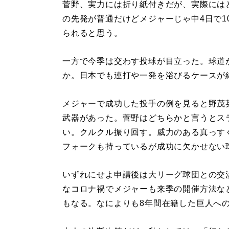
菅野、実力には折り紙付きだが、実際には
の先発が普通だけどメジャーじゃ中4日で1
られると思う。
一方で今季は交わす投球が目立った。球道
か。日本でも連打や一発を浴びるケースが
メジャーで成功した投手の例を見ると野茂
武器があった。菅野はどちらかと言うとス
い。クルクル振り回す。威力のある真っす
フォークも持っているが成功に欠かせない
いずれにせよ申請後は大リーグ球団との交
なコロナ禍でメジャーも来季の開催方法な
もなる。なによりも8年間在籍した巨人へ