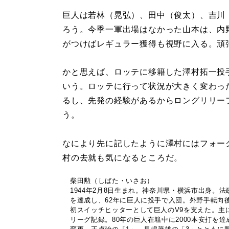
巨人は若林（晃弘）、田中（俊太）、吉川
ろう。今季一軍出場はなかった山本は、内
がつけばレギュラー獲得も視野に入る。頑
かと思えば、ロッテに移籍した澤村拓一投
いう。ロッテに行って状況が大きく変わっ
るし、先発の経験があるからロングリリー
う。
なにより先に記したように澤村にはフォー
村の去就も気になるところだ。
柴田勲（しばた・いさお）
1944年2月8日生まれ。神奈川県・横浜市出身。
を達成し、62年に巨人に投手で入団。外野手転向
初スイッチヒッターとして巨人のV9を支えた。主に
リーグ記録。80年の巨人在籍中に2000本安打を