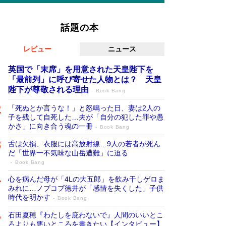
話題の本
レビュー
ニュース
英国で「末席」を用意された天皇陛下を
「最前列」に呼び寄せた人物とは？ 天皇
陛下が尊敬される理由
Book Bang
「死ぬとか言うな！」と怒鳴った日、妻は2人の
子を残して自死した…夫が「自分の犯した罪や愚
かさ」に向き合う魂の一冊
Book Bang
舌は欠損、衣服には高放射線…9人の若者が死ん
だ「世界一不気味な山岳遭難」に迫る
Book Bang
心を病んだ母が「4Lの大五郎」を飲み干しゲロま
みれに…ノブコブ徳井が「感情を失くした」子供
時代を明かす
Book Bang
石田夏穂『わたしを庇わないで』人間のいいとこ
ろよりも悪いところを書きたい【インタビュー】