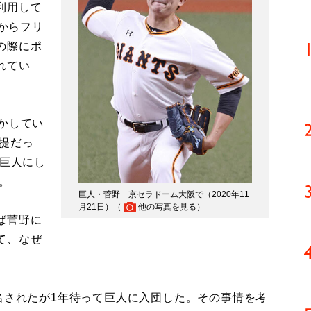
利用して
Aからフリ
の際にポ
れてい
かしてい
提だっ
、巨人にし
。
巨人・菅野 京セラドーム大阪で（2020年11
月21日）（
他の写真を見る
）
ば菅野に
て、なぜ
名されたが1年待って巨人に入団した。その事情を考