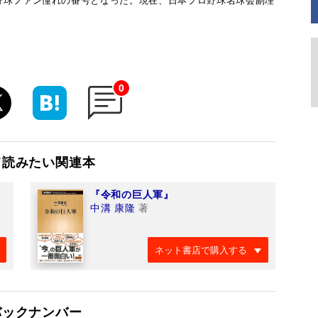
野球ファン憧れの番号となった。現在、日本プロ野球名球会副理
0
て読みたい関連本
『令和の巨人軍』
中溝 康隆
著
ネット書店で購入する
バックナンバー