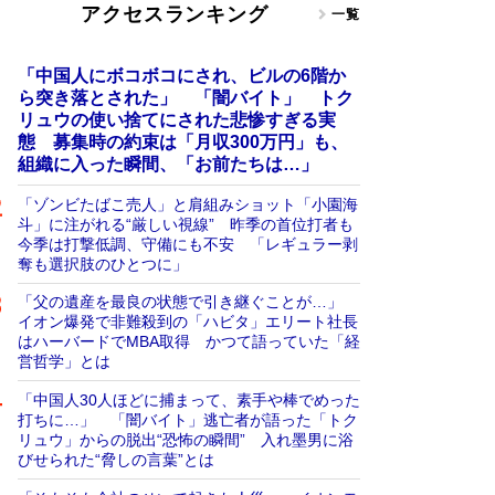
アクセスランキング
一覧
「中国人にボコボコにされ、ビルの6階か
ら突き落とされた」 「闇バイト」 トク
リュウの使い捨てにされた悲惨すぎる実
態 募集時の約束は「月収300万円」も、
組織に入った瞬間、「お前たちは…」
「ゾンビたばこ売人」と肩組みショット「小園海
斗」に注がれる“厳しい視線” 昨季の首位打者も
今季は打撃低調、守備にも不安 「レギュラー剥
奪も選択肢のひとつに」
「父の遺産を最良の状態で引き継ぐことが…」
イオン爆発で非難殺到の「ハビタ」エリート社長
はハーバードでMBA取得 かつて語っていた「経
営哲学」とは
「中国人30人ほどに捕まって、素手や棒でめった
打ちに…」 「闇バイト」逃亡者が語った「トク
リュウ」からの脱出“恐怖の瞬間” 入れ墨男に浴
びせられた“脅しの言葉”とは