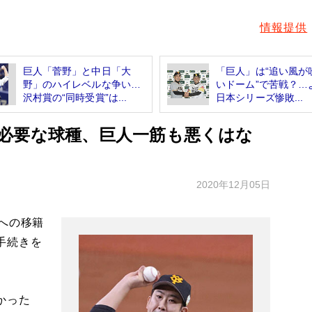
情報提供
巨人「菅野」と中日「大
「巨人」は“追い風が
野」のハイレベルな争い…
いドーム”で苦戦？…
沢村賞の“同時受賞”は...
日本シリーズ惨敗...
必要な球種、巨人一筋も悪くはな
2020年12月05日
への移籍
手続きを
かった