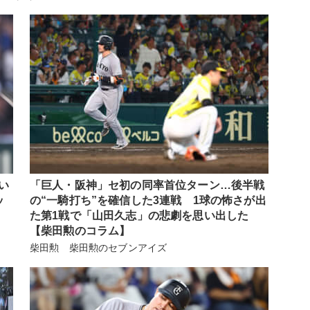
い
「巨人・阪神」セ初の同率首位ターン…後半戦
ッ
の“一騎打ち”を確信した3連戦 1球の怖さが出
た第1戦で「山田久志」の悲劇を思い出した
【柴田勲のコラム】
柴田勲 柴田勲のセブンアイズ