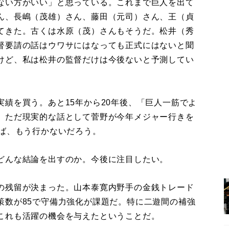
ない方がいい」と思っている。これまで巨人を出て
ん、長嶋（茂雄）さん、藤田（元司）さん、王（貞
てきた。古くは水原（茂）さんもそうだ。松井（秀
督要請の話はウワサにはなっても正式にはないと聞
けど、私は松井の監督だけは今後ないと予測してい
績を買う。あと15年から20年後、「巨人一筋でよ
。ただ現実的な話として菅野が今年メジャー行きを
れば、もう行かないだろう。
どんな結論を出すのか。今後に注目したい。
の残留が決まった。山本泰寛内野手の金銭トレード
策数が85で守備力強化が課題だ。特に二遊間の補強
これも活躍の機会を与えたということだ。