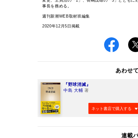
変更、王貞治の「1」、長嶋茂雄の「3」とともに
事長を務める。
週刊新潮WEB取材班編集
2020年12月5日掲載
あわせ
『野球消滅』
中島 大輔
著
ネット書店で購入する
連載