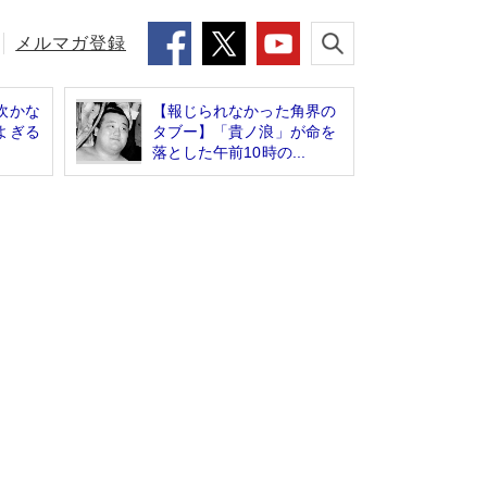
メルマガ登録
吹かな
【報じられなかった角界の
よぎる
タブー】「貴ノ浪」が命を
落とした午前10時の...