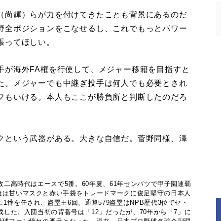
（尚輝）らが力を付けてきたことも背景にあるのだ
野全ポジションをこなせるし、これでもっとパワー
張ってほしい。
手が海外FA権を行使して、メジャー移籍を目指すと
た。メジャーでも中継ぎ投手は何人でも必要とされ
フもいける。本人もここが勝負所と判断したのだろ
クという武器がある。大きな自信だ。菅野同様、澤
法政二高時代はエースで5番。60年夏、61年センバツで甲子園連覇
後は甘いマスクと赤い手袋をトレードマークに俊足堅守の日本人
1番を任され、盗塁王6回、通算579盗塁はNPB歴代3位でセ・
達成した。入団当初の背番号は「12」だったが、70年から「7」に