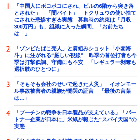
「中国人にボコボコにされ、ビルの6階から突き落
とされた」 「闇バイト」 トクリュウの使い捨て
にされた悲惨すぎる実態 募集時の約束は「月収
300万円」も、組織に入った瞬間、「お前たち
は…」
「ゾンビたばこ売人」と肩組みショット「小園海
斗」に注がれる“厳しい視線” 昨季の首位打者も今
季は打撃低調、守備にも不安 「レギュラー剥奪も
選択肢のひとつに」
「そもそも会社のせいで起きた人災」 イオンモー
ル事故被害者の親族が慟哭の証言 「最後の言葉
は…」
「プーチンの戦争を日本製品が支えている」「パー
トナー企業が日本に」米紙が報じた“スパイ天国”の
実態