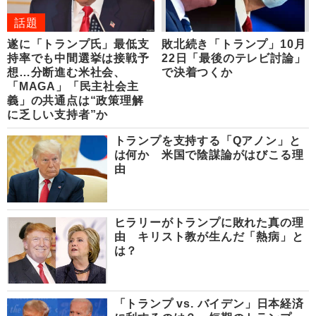
話題
遂に「トランプ氏」最低支
敗北続き「トランプ」10月
持率でも中間選挙は接戦予
22日「最後のテレビ討論」
想…分断進む米社会、
で決着つくか
「MAGA」「民主社会主
義」の共通点は“政策理解
に乏しい支持者”か
トランプを支持する「Qアノン」と
は何か 米国で陰謀論がはびこる理
由
ヒラリーがトランプに敗れた真の理
由 キリスト教が生んだ「熱病」と
は？
「トランプ vs. バイデン」日本経済