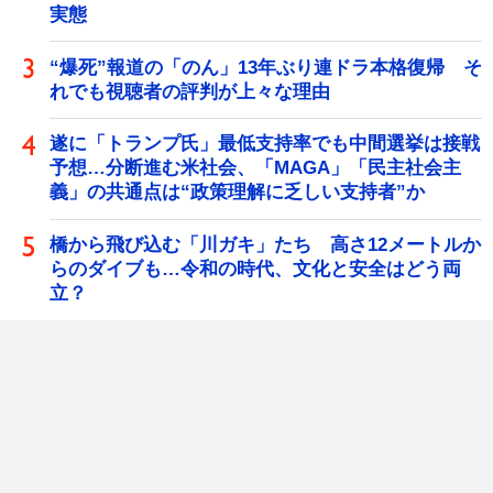
実態
“爆死”報道の「のん」13年ぶり連ドラ本格復帰 そ
れでも視聴者の評判が上々な理由
遂に「トランプ氏」最低支持率でも中間選挙は接戦
予想…分断進む米社会、「MAGA」「民主社会主
義」の共通点は“政策理解に乏しい支持者”か
橋から飛び込む「川ガキ」たち 高さ12メートルか
らのダイブも…令和の時代、文化と安全はどう両
立？