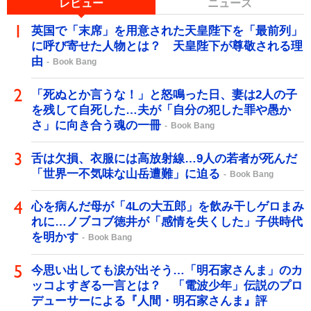
レビュー
ニュース
英国で「末席」を用意された天皇陛下を「最前列」
に呼び寄せた人物とは？ 天皇陛下が尊敬される理
由
Book Bang
「死ぬとか言うな！」と怒鳴った日、妻は2人の子
を残して自死した…夫が「自分の犯した罪や愚か
さ」に向き合う魂の一冊
Book Bang
舌は欠損、衣服には高放射線…9人の若者が死んだ
「世界一不気味な山岳遭難」に迫る
Book Bang
心を病んだ母が「4Lの大五郎」を飲み干しゲロまみ
れに…ノブコブ徳井が「感情を失くした」子供時代
を明かす
Book Bang
今思い出しても涙が出そう…「明石家さんま」のカ
ッコよすぎる一言とは？ 「電波少年」伝説のプロ
デューサーによる『人間・明石家さんま』評