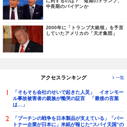
に利するのは？ 短期のトランプ、
中長期のバイデンか
2000年に「トランプ大統領」を予言
していたアメリカの「天才集団」
アクセスランキング
一覧
「そもそも会社のせいで起きた人災」 イオンモー
ル事故被害者の親族が慟哭の証言 「最後の言葉
は…」
「プーチンの戦争を日本製品が支えている」「パー
トナー企業が日本に」米紙が報じた“スパイ天国”の