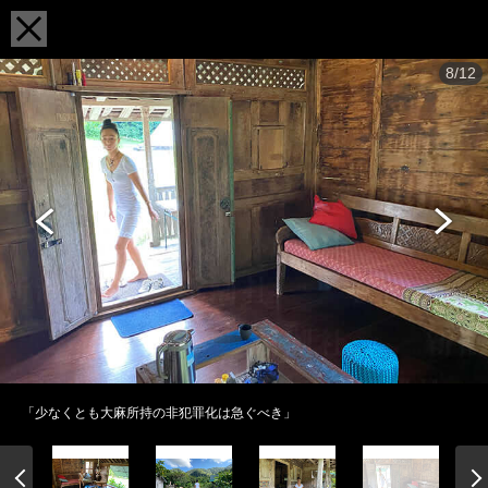
8/12
「少なくとも大麻所持の非犯罪化は急ぐべき」