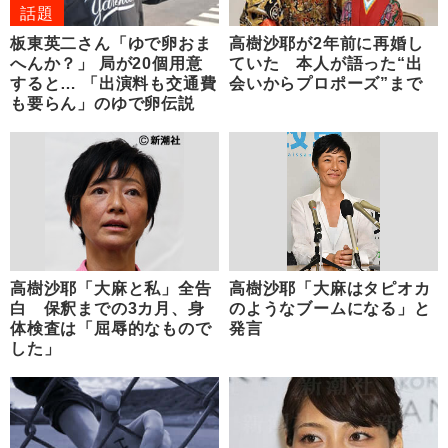
話題
板東英二さん「ゆで卵おま
高樹沙耶が2年前に再婚し
へんか？」 局が20個用意
ていた 本人が語った“出
すると… 「出演料も交通費
会いからプロポーズ”まで
も要らん」のゆで卵伝説
高樹沙耶「大麻と私」全告
高樹沙耶「大麻はタピオカ
白 保釈までの3カ月、身
のようなブームになる」と
体検査は「屈辱的なもので
発言
した」