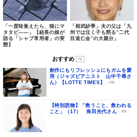
「一度味覚えたら、猫にマ
「相武紗季」夫の父は「九
タタビ――」【組長の娘が
州では泣く子も黙る“二代
語る「シャブ常用者」の実
目道仁会”の大親分」
態】
おすすめ
創作にもリフレッシュにもガムを愛
用（ジャズピアニスト 山中千尋さ
ん）【LOTTE TIMES】
PR
【特別読物】「救うこと、救われる
こと」（17） 角田光代さん
PR