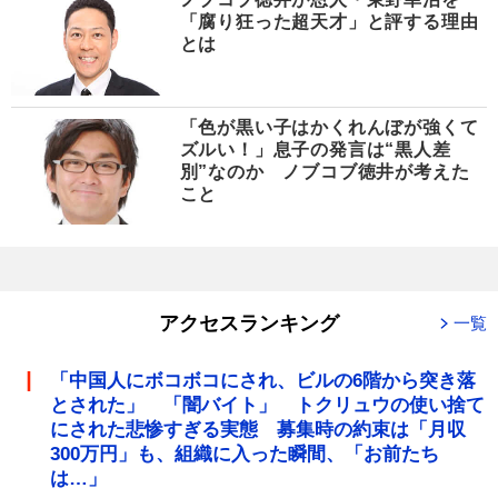
「腐り狂った超天才」と評する理由
とは
「色が黒い子はかくれんぼが強くて
ズルい！」息子の発言は“黒人差
別”なのか ノブコブ徳井が考えた
こと
アクセスランキング
一覧
「中国人にボコボコにされ、ビルの6階から突き落
とされた」 「闇バイト」 トクリュウの使い捨て
にされた悲惨すぎる実態 募集時の約束は「月収
300万円」も、組織に入った瞬間、「お前たち
は…」