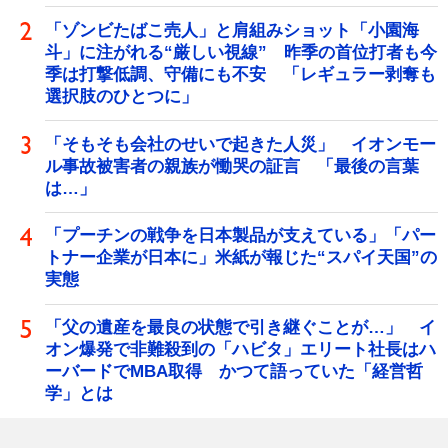
「ゾンビたばこ売人」と肩組みショット「小園海
斗」に注がれる“厳しい視線” 昨季の首位打者も今
季は打撃低調、守備にも不安 「レギュラー剥奪も
選択肢のひとつに」
「そもそも会社のせいで起きた人災」 イオンモー
ル事故被害者の親族が慟哭の証言 「最後の言葉
は…」
「プーチンの戦争を日本製品が支えている」「パー
トナー企業が日本に」米紙が報じた“スパイ天国”の
実態
「父の遺産を最良の状態で引き継ぐことが…」 イ
オン爆発で非難殺到の「ハビタ」エリート社長はハ
ーバードでMBA取得 かつて語っていた「経営哲
学」とは