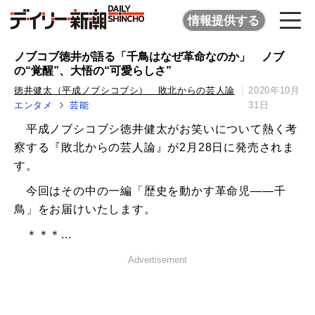
情報提供する
ノブコブ徳井が語る「千鳥はなぜ革命なのか」 ノブ
の“覚醒”、大悟の“可愛らしさ”
徳井健太（平成ノブシコブシ） 敗北からの芸人論
2020年10月
エンタメ
芸能
31日
平成ノブシコブシ徳井健太がお笑いについて熱く考
察する『敗北からの芸人論』が2月28日に発売されま
す。
今回はその中の一編「歴史を動かす革命児――千
鳥」をお届けいたします。
＊＊＊...
Advertisement