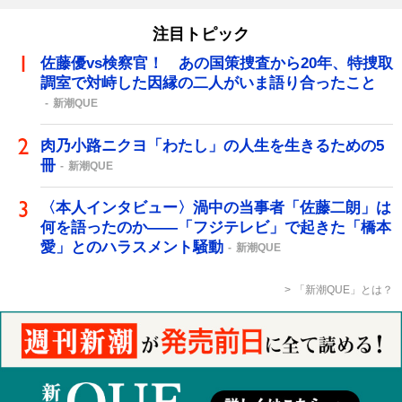
注目トピック
佐藤優vs検察官！ あの国策捜査から20年、特捜取
調室で対峙した因縁の二人がいま語り合ったこと
新潮QUE
肉乃小路ニクヨ「わたし」の人生を生きるための5
冊
新潮QUE
〈本人インタビュー〉渦中の当事者「佐藤二朗」は
何を語ったのか――「フジテレビ」で起きた「橋本
愛」とのハラスメント騒動
新潮QUE
「新潮QUE」とは？