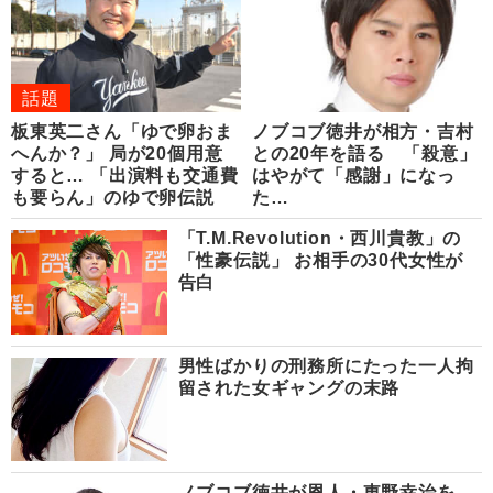
話題
板東英二さん「ゆで卵おま
ノブコブ徳井が相方・吉村
へんか？」 局が20個用意
との20年を語る 「殺意」
すると… 「出演料も交通費
はやがて「感謝」になっ
も要らん」のゆで卵伝説
た…
「T.M.Revolution・西川貴教」の
「性豪伝説」 お相手の30代女性が
告白
男性ばかりの刑務所にたった一人拘
留された女ギャングの末路
ノブコブ徳井が恩人・東野幸治を