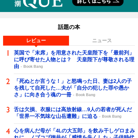
話題の本
レビュー
ニュース
英国で「末席」を用意された天皇陛下を「最前列」
に呼び寄せた人物とは？ 天皇陛下が尊敬される理
由
Book Bang
「死ぬとか言うな！」と怒鳴った日、妻は2人の子
を残して自死した…夫が「自分の犯した罪や愚か
さ」に向き合う魂の一冊
Book Bang
舌は欠損、衣服には高放射線…9人の若者が死んだ
「世界一不気味な山岳遭難」に迫る
Book Bang
心を病んだ母が「4Lの大五郎」を飲み干しゲロまみ
れに…ノブコブ徳井が「感情を失くした」子供時代