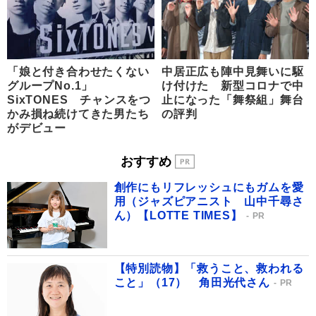
「娘と付き合わせたくない
中居正広も陣中見舞いに駆
グループNo.1」
け付けた 新型コロナで中
SixTONES チャンスをつ
止になった「舞祭組」舞台
かみ損ね続けてきた男たち
の評判
がデビュー
おすすめ
創作にもリフレッシュにもガムを愛
用（ジャズピアニスト 山中千尋さ
ん）【LOTTE TIMES】
PR
【特別読物】「救うこと、救われる
こと」（17） 角田光代さん
PR