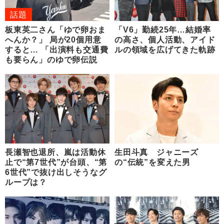
話題
板東英二さん「ゆで卵おま
「V6」勤続25年…結婚率
へんか？」 局が20個用意
の高さ、個人活動、アイド
すると… 「出演料も交通費
ルの領域を広げてきた軌跡
も要らん」のゆで卵伝説
長瀬智也退所、嵐は活動休
生田斗真 ジャニーズ
止で“第7世代”が台頭、“第
の“伝統”を変えた男
6世代”で抜け出しそうなグ
ループは？