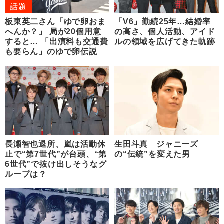
話題
板東英二さん「ゆで卵おま
「V6」勤続25年…結婚率
へんか？」 局が20個用意
の高さ、個人活動、アイド
すると… 「出演料も交通費
ルの領域を広げてきた軌跡
も要らん」のゆで卵伝説
長瀬智也退所、嵐は活動休
生田斗真 ジャニーズ
止で“第7世代”が台頭、“第
の“伝統”を変えた男
6世代”で抜け出しそうなグ
ループは？