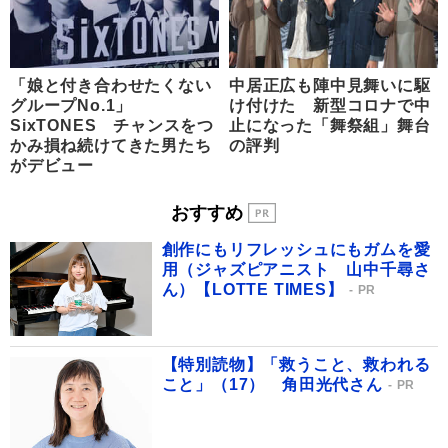
「娘と付き合わせたくない
中居正広も陣中見舞いに駆
グループNo.1」
け付けた 新型コロナで中
SixTONES チャンスをつ
止になった「舞祭組」舞台
かみ損ね続けてきた男たち
の評判
がデビュー
おすすめ
創作にもリフレッシュにもガムを愛
用（ジャズピアニスト 山中千尋さ
ん）【LOTTE TIMES】
PR
【特別読物】「救うこと、救われる
こと」（17） 角田光代さん
PR