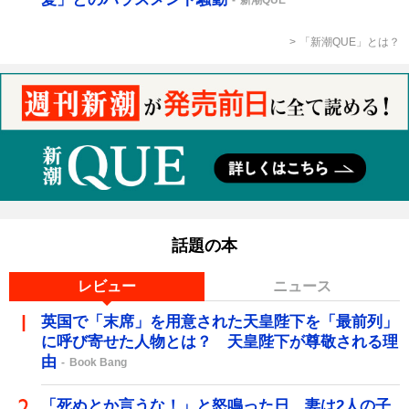
新潮QUE
「新潮QUE」とは？
話題の本
レビュー
ニュース
英国で「末席」を用意された天皇陛下を「最前列」
に呼び寄せた人物とは？ 天皇陛下が尊敬される理
由
Book Bang
「死ぬとか言うな！」と怒鳴った日、妻は2人の子