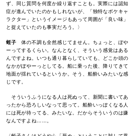
ず、同じ質問を何度か繰り返すことも。実際には認知
症が進んでいたのかもしれないが、「独特なボケキャ
ラクター」というイメージもあって周囲が「良い味」
と捉えていたのも事実だろう。〉
蛭子
体の不調も全然感じてません。ちょっと、ぽや
ーってするくらい。なんとなく、そういう感覚はある
んですよね。いつも通り暮らしていても、どこか頭の
なかがぽやーっとしてる。船に乗った後、降りてきて
地面が揺れているというか。そう、船酔いみたいな感
じです。
そういうふうになる人は死ぬって、新聞に書いてあ
ったから恐ろしいなって思って。船酔いっぽくなる人
には死が待ってる、みたいな。だからそういうのは嫌
なんですよね……。
〈蛭子さんはどうやら「死ぬ」ということに対して異