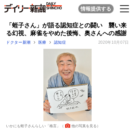
情報提供する
「蛭子さん」が語る認知症との闘い 襲い来
る幻視、麻雀をやめた後悔、奥さんへの感謝
ドクター新潮
医療
認知症
2020年10月07日
いかにも蛭子さんらしい「格言」（
他の写真を見る
）