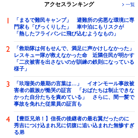
アクセスランキング
一覧
「まるで難民キャンプ」 避難所の劣悪な環境に専
門家も「びっくりした」 車中泊にもリスクが
「熱したフライパンに飛び込むようなもの」
「救助隊は何もせんで、満足に声かけしなかった」
レスキュー隊が救えなかった命 近隣住民が明かす
「二次被害を出さないのが訓練の鉄則になっている
様子」
「玖瑠美の最期の言葉は…」 イオンモール事故被
害者の親族が慟哭の証言 「おばたちは制止できな
かった自分たちを責めている」 さらに、間一髪で
事故を免れた従業員の証言も
【豊臣兄弟！】信長の後継者の最右翼だったのに
秀吉につけ込まれ兄に切腹に追い込まれた無惨すぎ
る弟