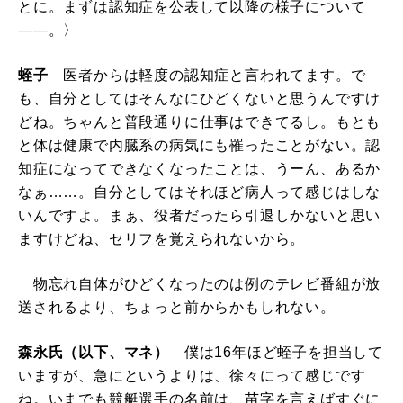
とに。まずは認知症を公表して以降の様子について
――。〉
蛭子
医者からは軽度の認知症と言われてます。で
も、自分としてはそんなにひどくないと思うんですけ
どね。ちゃんと普段通りに仕事はできてるし。もとも
と体は健康で内臓系の病気にも罹ったことがない。認
知症になってできなくなったことは、うーん、あるか
なぁ……。自分としてはそれほど病人って感じはしな
いんですよ。まぁ、役者だったら引退しかないと思い
ますけどね、セリフを覚えられないから。
物忘れ自体がひどくなったのは例のテレビ番組が放
送されるより、ちょっと前からかもしれない。
森永氏（以下、マネ）
僕は16年ほど蛭子を担当して
いますが、急にというよりは、徐々にって感じです
ね。いまでも競艇選手の名前は、苗字を言えばすぐに