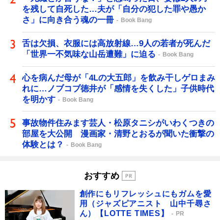
を残して自死した…夫が「自分の犯した罪や愚か
さ」に向き合う魂の一冊
Book Bang
舌は欠損、衣服には高放射線…9人の若者が死んだ
「世界一不気味な山岳遭難」に迫る
Book Bang
心を病んだ母が「4Lの大五郎」を飲み干しゲロまみ
れに…ノブコブ徳井が「感情を失くした」子供時代
を明かす
Book Bang
事故物件住みます芸人・松原タニシがいわくつきの
部屋を大公開 漫画家・清野とおるが聞いた衝撃の
体験とは？
Book Bang
おすすめ
創作にもリフレッシュにもガムを愛
用（ジャズピアニスト 山中千尋さ
ん）【LOTTE TIMES】
PR