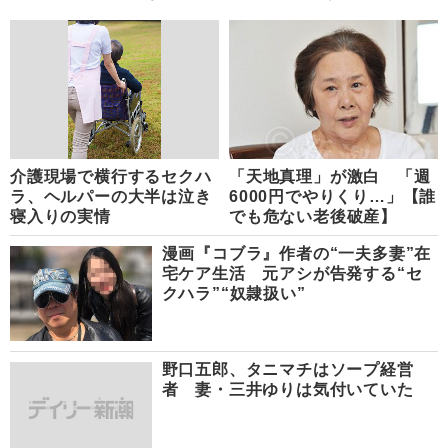
介護現場で横行するセクハ
「天地真理」が激白 「週
ラ、ヘルパーの大半は泣き
6000円でやりくり…」【誰
寝入りの実情
でも危ない老後破産】
漫画『コブラ』作者の“一夫多妻”在
宅ケア生活 元アシが告発する“セ
クハラ”“奴隷扱い”
野口五郎、タニマチはソープ経営
者 妻・三井ゆりは気付いていた