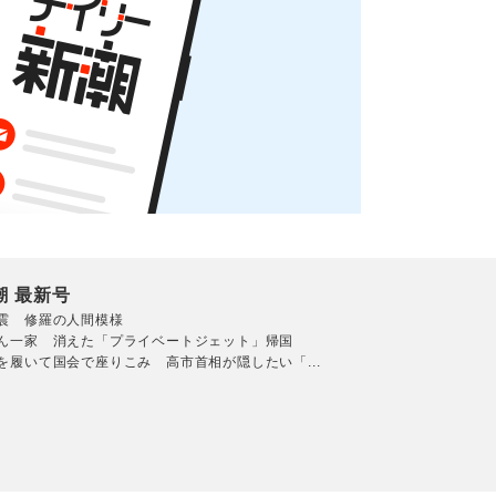
潮 最新号
震 修羅の人間模様
ん一家 消えた「プライベートジェット」帰国
を履いて国会で座りこみ 高市首相が隠したい「...