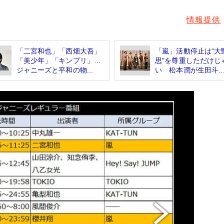
情報提供
「二宮和也」「西畑大吾」
「嵐」活動停止は“大
「美少年」「キンプリ」…
思”を尊重しただけじ
ジャニーズと平和の物...
い 松本潤が生田斗..