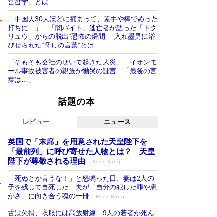
営哲学」とは
「中国人30人ほどに捕まって、素手や棒でめった
打ちに…」 「闇バイト」逃亡者が語った「トク
リュウ」からの脱出“恐怖の瞬間” 入れ墨男に浴
びせられた“脅しの言葉”とは
「そもそも会社のせいで起きた人災」 イオンモ
ール事故被害者の親族が慟哭の証言 「最後の言
葉は…」
話題の本
レビュー
ニュース
英国で「末席」を用意された天皇陛下を
「最前列」に呼び寄せた人物とは？ 天皇
陛下が尊敬される理由
Book Bang
「死ぬとか言うな！」と怒鳴った日、妻は2人の
子を残して自死した…夫が「自分の犯した罪や愚
かさ」に向き合う魂の一冊
Book Bang
舌は欠損、衣服には高放射線…9人の若者が死ん