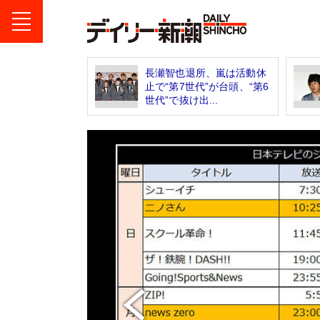
長瀬智也退所、嵐は活動休
止で“第7世代”が台頭、“第6
世代”で抜け出...