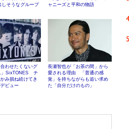
出しそうなグループ
ャニーズと平和の物語
き合わせたくないグ
長瀬智也が「お茶の間」から
1」SixTONES チ
愛される理由 「普通の感
つかみ損ね続けてき
覚」を持ちながらも追い求め
がデビュー
た「自分だけのもの」