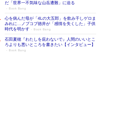
だ「世界一不気味な山岳遭難」に迫る
Book Bang
心を病んだ母が「4Lの大五郎」を飲み干しゲロま
みれに…ノブコブ徳井が「感情を失くした」子供
時代を明かす
Book Bang
石田夏穂『わたしを庇わないで』人間のいいとこ
ろよりも悪いところを書きたい【インタビュー】
Book Bang
73歳でも働くしかない 「老後レス時代」
に交通誘導員の独白が話題
Book Bang
「『火垂るの墓』は、大嘘である」原作者が抱き
続けた“自責の念”とは…「自己憐憫は描きたくな
い」監督が徹底的にこだわったこと（後編） #
戦争の記憶
Book Bang
「なんで？ そんな馬鹿な……」90歳になった作
家・阿刀田高さんが、ひとり暮らしの生活を明か
す
Book Bang
友近氏、絶賛！ 鎌倉を舞台に、孤独を抱えた
人々が新たな一歩を踏み出す連作短篇集『海のほ