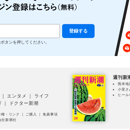
録ボタンを押してください。
週刊新
熊本地
小室さ
ヒール
｜
エンタメ
｜
ライフ
ガ
｜
ドクター新潮
作権・リンク
｜
ご購入
｜
免責事項
会社新潮社