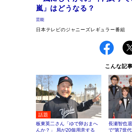
嵐」はどうなる？
芸能
日本テレビのジャニーズレギュラー番組
こんな記
話題
板東英二さん「ゆで卵おまへ
長瀬智也
んか？」 局が20個用意する
で“第7世代