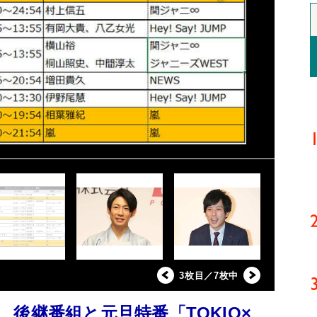
3枚目／7枚中
後継番組と元旦特番「TOKIO×