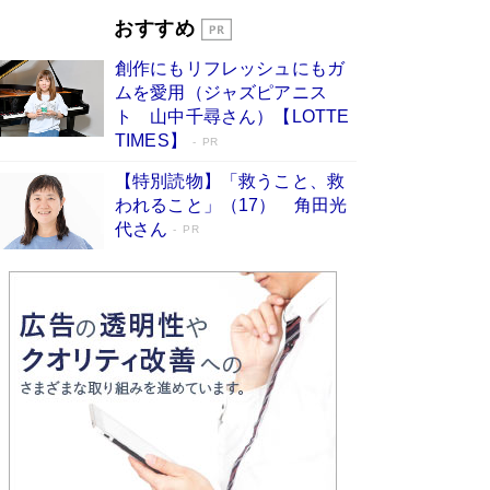
とりのプラネット』試し読み
Book Bang
おすすめ
和田秀樹の70代、80代向け新書がベスト3を独
占 上半期1位にも選出［新書ベストセラー］
創作にもリフレッシュにもガ
Book Bang
ムを愛用（ジャズピアニス
ト 山中千尋さん）【LOTTE
TIMES】
PR
【特別読物】「救うこと、救
われること」（17） 角田光
代さん
PR