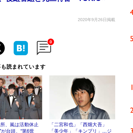
2020年9月26日掲載
0
事も読まれています
退所、嵐は活動休止
「二宮和也」「西畑大吾」
”が台頭、“第6世
「美少年」「キンプリ」…ジ