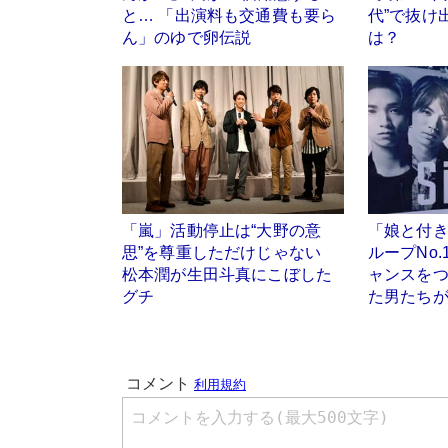
と… 「出演料も交通費も要ら
代”で抜け
ん」のゆで卵伝説
は？
「嵐」活動停止は“大野の意
「娘と付
思”を尊重しただけじゃない
ループNo.
松本潤が生田斗真にこぼした
ャンスを
グチ
た男たち