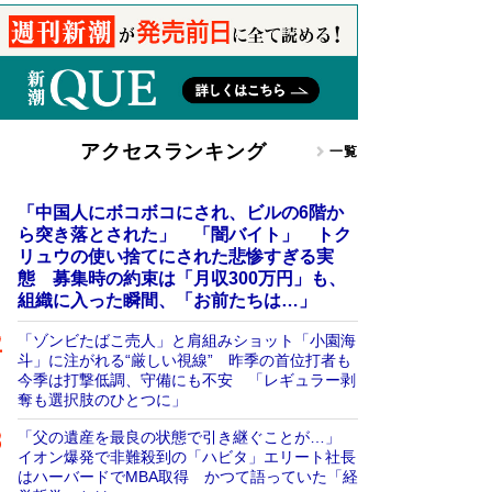
アクセスランキング
一覧
「中国人にボコボコにされ、ビルの6階か
ら突き落とされた」 「闇バイト」 トク
リュウの使い捨てにされた悲惨すぎる実
態 募集時の約束は「月収300万円」も、
組織に入った瞬間、「お前たちは…」
「ゾンビたばこ売人」と肩組みショット「小園海
斗」に注がれる“厳しい視線” 昨季の首位打者も
今季は打撃低調、守備にも不安 「レギュラー剥
奪も選択肢のひとつに」
「父の遺産を最良の状態で引き継ぐことが…」
イオン爆発で非難殺到の「ハビタ」エリート社長
はハーバードでMBA取得 かつて語っていた「経