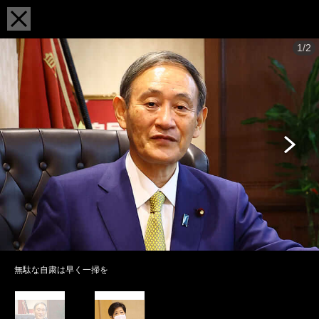
1/2
無駄な自粛は早く一掃を