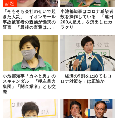
話題
「そもそも会社のせいで起
小池都知事はコロナ感染者
きた人災」 イオンモール
数を操作している 「連日
事故被害者の親族が慟哭の
200人超え」を演出したカ
証言 「最後の言葉は…」
ラクリ
小池都知事「カネと男」の
「経済の9割を止めてもコ
スキャンダル 「極左暴力
ロナ対策を」は正論か
集団」「闇金業者」とも交
際