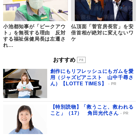
小池都知事が「ピークアウ
仏頂面「菅官房長官」を安
ト」を無視する理由 反対
倍首相が絶対に変えないワ
する福祉保健局長は左遷さ
ケ
れ…
おすすめ
創作にもリフレッシュにもガムを愛
用（ジャズピアニスト 山中千尋さ
ん）【LOTTE TIMES】
PR
【特別読物】「救うこと、救われる
こと」（17） 角田光代さん
PR