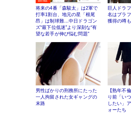
将来の4番「森駿太」は2軍で
巨人ドラ
打率1割台、地元の星「根尾
名はブラフ
昂」は制球難…中日ドラゴン
獲得の噂
ズ“最下位低迷”より深刻な“有
望な若手が伸び悩む問題”
男性ばかりの刑務所にたった
【熟年不
一人拘留された女ギャングの
り前「いつ
末路
したい」
ォーたち