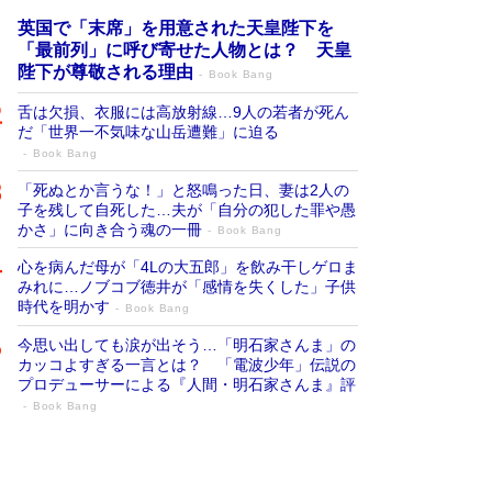
英国で「末席」を用意された天皇陛下を
「最前列」に呼び寄せた人物とは？ 天皇
陛下が尊敬される理由
Book Bang
舌は欠損、衣服には高放射線…9人の若者が死ん
だ「世界一不気味な山岳遭難」に迫る
Book Bang
「死ぬとか言うな！」と怒鳴った日、妻は2人の
子を残して自死した…夫が「自分の犯した罪や愚
かさ」に向き合う魂の一冊
Book Bang
心を病んだ母が「4Lの大五郎」を飲み干しゲロま
みれに…ノブコブ徳井が「感情を失くした」子供
時代を明かす
Book Bang
今思い出しても涙が出そう…「明石家さんま」の
カッコよすぎる一言とは？ 「電波少年」伝説の
プロデューサーによる『人間・明石家さんま』評
Book Bang
「宇宙兄弟」最終46巻がベストセラー1
位 宇宙開発への関心を押し上げた18年の
物語に幕 特装版には「宇宙で描かれたマ