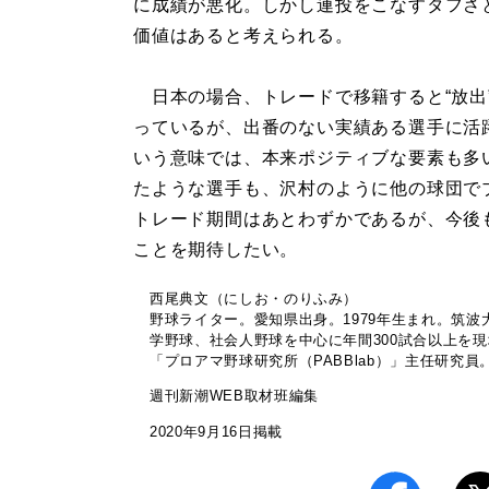
に成績が悪化。しかし連投をこなすタフさ
価値はあると考えられる。
日本の場合、トレードで移籍すると“放出
っているが、出番のない実績ある選手に活
いう意味では、本来ポジティブな要素も多
たような選手も、沢村のように他の球団で
トレード期間はあとわずかであるが、今後
ことを期待したい。
西尾典文（にしお・のりふみ）
野球ライター。愛知県出身。1979年生まれ。筑
学野球、社会人野球を中心に年間300試合以上を
「プロアマ野球研究所（PABBlab）」主任研究員
週刊新潮WEB取材班編集
2020年9月16日掲載