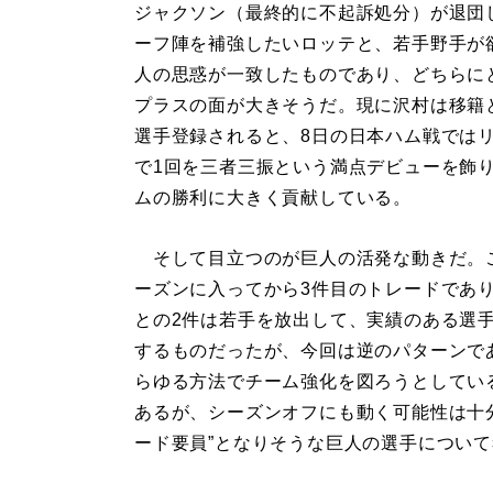
ジャクソン（最終的に不起訴処分）が退団
ーフ陣を補強したいロッテと、若手野手が
人の思惑が一致したものであり、どちらに
プラスの面が大きそうだ。現に沢村は移籍
選手登録されると、8日の日本ハム戦では
で1回を三者三振という満点デビューを飾
ムの勝利に大きく貢献している。
そして目立つのが巨人の活発な動きだ。
ーズンに入ってから3件目のトレードであ
との2件は若手を放出して、実績のある選
するものだったが、今回は逆のパターンで
らゆる方法でチーム強化を図ろうとしてい
あるが、シーズンオフにも動く可能性は十
ード要員”となりそうな巨人の選手につい