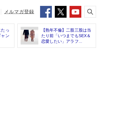
メルマガ登録
にたっ
【熟年不倫】二股三股は当
ギャン
たり前「いつまでもSEX＆
恋愛したい」アラフ...