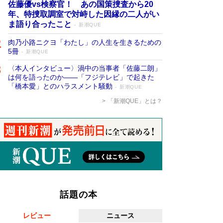
佐藤優vs検察官！ あの国策捜査から20
年、特捜取調室で対峙した因縁の二人がい
ま語り合ったこと
新潮QUE
肉乃小路ニクヨ「わたし」の人生を生きるための
5冊
新潮QUE
〈本人インタビュー〉渦中の当事者「佐藤二朗」
は何を語ったのか――「フジテレビ」で起きた
「橋本愛」とのハラスメント騒動
新潮QUE
「新潮QUE」とは？
話題の本
レビュー
ニュース