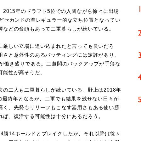
2015年のドラフト5位での入団ながら徐々に出場
などセカンドの準レギュラー的な立ち位置となってい
輝などの台頭もあって二軍暮らしが続いている。
に厳しい立場に追い込まれたと言っても良いだろ
用さと意外性のあるバッティングには定評があり、
らが働き盛りである。二遊間のバックアップが手薄な
可能性が高そうだ。
の二人も二軍暮らしが続いている。野上は2018年
約の最終年となるが、二軍でも結果を残せない日々が
高く、先発もリリーフもこなす器用さもある使い勝
れば、復活する可能性は十分にあるだろう。
て4勝14ホールドとブレイクしたが、それ以降は徐々