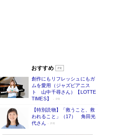
ンガ」も収録
Book Bang
美輪明宏 晩年の回答を集めた『ほほえんで生き
るための人生相談』がランクイン［エンターテイ
メントベストセラー］
Book Bang
「『火垂るの墓』は、大嘘である」原作者が抱き
続けた“自責の念”とは…「自己憐憫は描きたくな
い」監督が徹底的にこだわったこと（後編） #
戦争の記憶
Book Bang
「叱って伸びるやつは、褒めたらもっと伸びる」
おすすめ
俳優・高嶋政伸が家族に教わった“人を育てるコ
ツ”…芸への考え方を明かす
Book Bang
創作にもリフレッシュにもガ
東野圭吾、伊坂幸太郎の人気シリーズ最新作どち
ムを愛用（ジャズピアニス
らも文庫化 映画化された直木賞受賞作もランク
ト 山中千尋さん）【LOTTE
イン［文庫ベストセラー］
Book Bang
TIMES】
PR
【特別読物】「救うこと、救
われること」（17） 角田光
代さん
PR