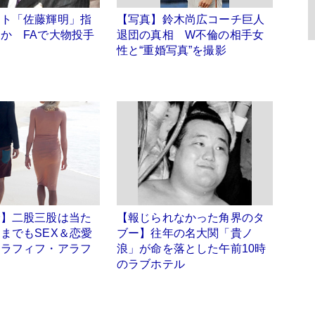
フト「佐藤輝明」指
【写真】鈴木尚広コーチ巨人
か FAで大物投手
退団の真相 W不倫の相手女
も
性と“重婚写真”を撮影
倫】二股三股は当た
【報じられなかった角界のタ
までもSEX＆恋愛
ブー】往年の名大関「貴ノ
アラフィフ・アラフ
浪」が命を落とした午前10時
のラブホテル