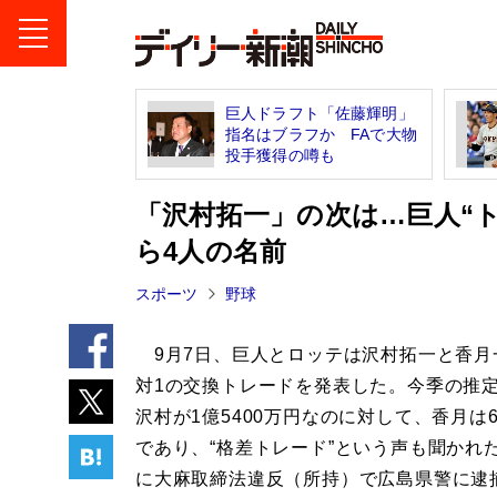
巨人ドラフト「佐藤輝明」
指名はブラフか FAで大物
投手獲得の噂も
「沢村拓一」の次は…巨人“
ら4人の名前
スポーツ
野球
9月7日、巨人とロッテは沢村拓一と香月
対1の交換トレードを発表した。今季の推
沢村が1億5400万円なのに対して、香月は6
であり、“格差トレード”という声も聞かれ
に大麻取締法違反（所持）で広島県警に逮