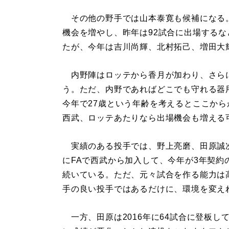
その他の野手では山本泰寛も候補になる。
機会を増やし、昨年は92試合に出場する
たが、今年は吉川尚輝、北村拓己、増田大
内野陣はロッテから香月が加わり、さら
う。ただ、内野であればどこでも守れる器
今年で27歳という年齢を考えるとここか
西武、ロッテあたりなら出場機会も増える
実績のある投手では、野上亮磨、田原誠次
にFAで西武から加入して、今年が3年契
続いている。ただ、元々試合を作る能力は
手の良い投手ではあるだけに、環境を変え
一方、田原は2016年に64試合に登板し