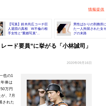
情報提供
【写真】鈴木尚広コーチ巨
男性ばかりの刑務所
人退団の真相 W不倫の相
た一人拘留された女
手女性と“重婚写真”...
グの末路
トレード要員”に挙がる「小林誠司」
2020年09月16日
一也の1
定年俸は
50万円
たが、7月
捕された