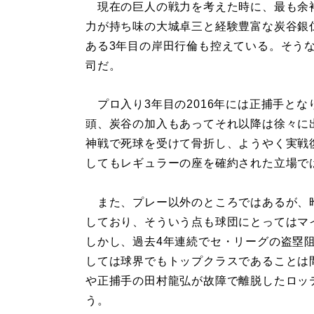
現在の巨人の戦力を考えた時に、最も余
力が持ち味の大城卓三と経験豊富な炭谷銀
ある3年目の岸田行倫も控えている。そう
司だ。
プロ入り3年目の2016年には正捕手とな
頭、炭谷の加入もあってそれ以降は徐々に
神戦で死球を受けて骨折し、ようやく実戦
してもレギュラーの座を確約された立場で
また、プレー以外のところではあるが、昨
しており、そういう点も球団にとってはマ
しかし、過去4年連続でセ・リーグの盗塁
しては球界でもトップクラスであることは
や正捕手の田村龍弘が故障で離脱したロッ
う。