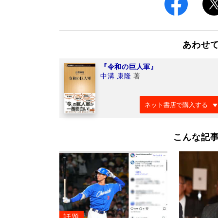
あわせ
『令和の巨人軍』
中溝 康隆
著
ネット書店で購入する
こんな記
話題