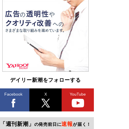
デイリー新潮をフォローする
Facebook
X
YouTube
「週刊新潮」
速報
の発売前日に
が届く！