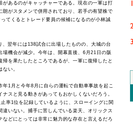
裕があるのがキャッチャーである。現在の一軍は打
仁朗がスタメンで併用されており、若手の有望株で
なってくるとトレード要員の候補になるのが小林誠
り、翌年には138試合に出場したものの、大城の台
出場機会が減少。今年は、開幕直後、6月21日の阪
復帰を果たしたところであるが、一軍に復帰したと
はない。
年1月と今年8月に自らの運転で自動車事故を起こ
イナスと見る動きがあってもおかしくないだろう。
阻止率1位を記録しているように、スローイングに関
間違いない。捕手に苦しんでいる楽天、オリックス
テなどにとっては非常に魅力的な存在と言えるだろ