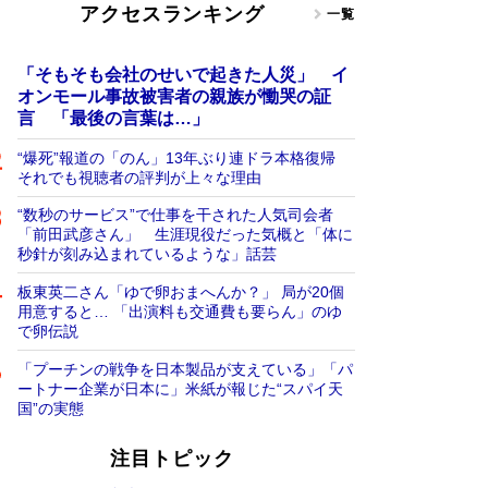
アクセスランキング
一覧
「そもそも会社のせいで起きた人災」 イ
オンモール事故被害者の親族が慟哭の証
言 「最後の言葉は…」
“爆死”報道の「のん」13年ぶり連ドラ本格復帰
それでも視聴者の評判が上々な理由
“数秒のサービス”で仕事を干された人気司会者
「前田武彦さん」 生涯現役だった気概と「体に
秒針が刻み込まれているような」話芸
板東英二さん「ゆで卵おまへんか？」 局が20個
用意すると… 「出演料も交通費も要らん」のゆ
で卵伝説
「プーチンの戦争を日本製品が支えている」「パ
ートナー企業が日本に」米紙が報じた“スパイ天
国”の実態
注目トピック