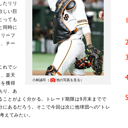
したリリ
欲しい巨
とっても
と同時に
リリーフ
り、チー
これでシ
り、楽天
小林誠司（
他の写真を見る
）
手を獲得
あり、あ
ることがよく分かる。トレード期限は9月末までで
分にあるだろう。そこで今回は次に他球団への“トレ
て考えてみたい。