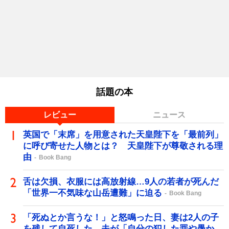
話題の本
レビュー
ニュース
英国で「末席」を用意された天皇陛下を「最前列」
に呼び寄せた人物とは？ 天皇陛下が尊敬される理
由
Book Bang
舌は欠損、衣服には高放射線…9人の若者が死んだ
「世界一不気味な山岳遭難」に迫る
Book Bang
「死ぬとか言うな！」と怒鳴った日、妻は2人の子
を残して自死した…夫が「自分の犯した罪や愚か