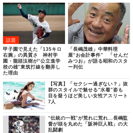
話題
甲子園で見えた「135キロ
「長嶋茂雄」中華料理
右腕」の異質さ 神村学
屋“お会計事件” 「せんだ
園・龍頭汰樹が“公立進学
みつお」が語る昭和のスタ
校の雄”東筑打線を翻弄し
ー列伝
た理由
【写真】「セクシー過ぎない？」抜
群のスタイルで魅せる“水着”姿も
目を疑うほど美しい女性アスリート
7人
“伝統の一戦”が荒れに荒れ…長嶋監
督が頭を丸めた「阪神巨人戦」の大
乱闘劇