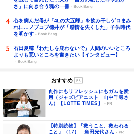
さ」に向き合う魂の一冊
Book Bang
心を病んだ母が「4Lの大五郎」を飲み干しゲロまみ
れに…ノブコブ徳井が「感情を失くした」子供時代
を明かす
Book Bang
石田夏穂『わたしを庇わないで』人間のいいところ
よりも悪いところを書きたい【インタビュー】
Book Bang
おすすめ
創作にもリフレッシュにもガムを愛
用（ジャズピアニスト 山中千尋さ
ん）【LOTTE TIMES】
PR
【特別読物】「救うこと、救われる
こと」（17） 角田光代さん
PR