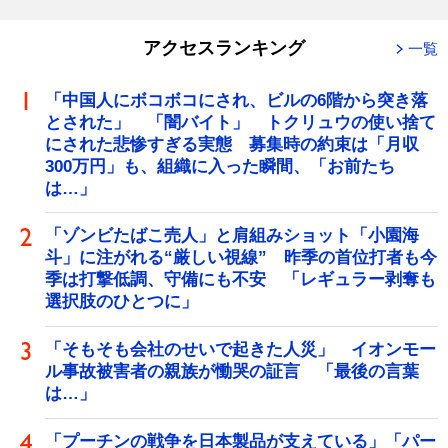
アクセスランキング
一覧
「中国人にボコボコにされ、ビルの6階から突き落
とされた」 「闇バイト」 トクリュウの使い捨て
にされた悲惨すぎる実態 募集時の約束は「月収
300万円」も、組織に入った瞬間、「お前たち
は…」
「ゾンビたばこ売人」と肩組みショット「小園海
斗」に注がれる“厳しい視線” 昨季の首位打者も今
季は打撃低調、守備にも不安 「レギュラー剥奪も
選択肢のひとつに」
「そもそも会社のせいで起きた人災」 イオンモー
ル事故被害者の親族が慟哭の証言 「最後の言葉
は…」
「プーチンの戦争を日本製品が支えている」「パー