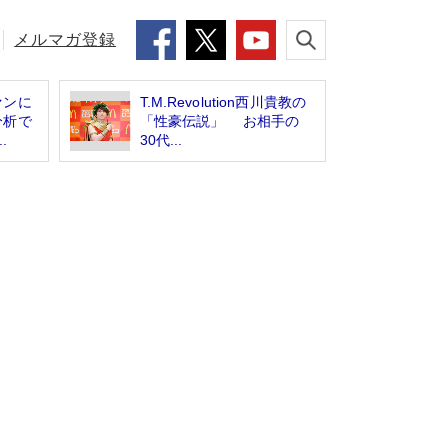
メルマガ登録
ァンに
T.M.Revolution西川貴教の
分析で
「性豪伝説」 お相手の
.
30代...