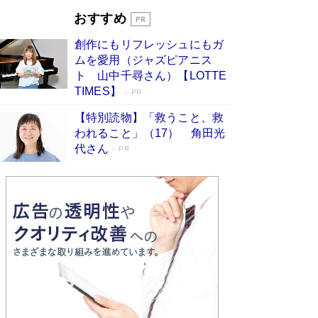
とりのプラネット』試し読み
Book Bang
おすすめ
和田秀樹の70代、80代向け新書がベスト3を独
占 上半期1位にも選出［新書ベストセラー］
創作にもリフレッシュにもガ
Book Bang
ムを愛用（ジャズピアニス
ト 山中千尋さん）【LOTTE
TIMES】
PR
【特別読物】「救うこと、救
われること」（17） 角田光
代さん
PR