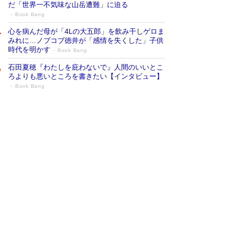
だ「世界一不気味な山岳遭難」に迫る
Book Bang
心を病んだ母が「4Lの大五郎」を飲み干しゲロま
みれに…ノブコブ徳井が「感情を失くした」子供
時代を明かす
Book Bang
石田夏穂『わたしを庇わないで』人間のいいとこ
ろよりも悪いところを書きたい【インタビュー】
Book Bang
73歳でも働くしかない 「老後レス時代」
に交通誘導員の独白が話題
Book Bang
「『火垂るの墓』は、大嘘である」原作者が抱き
続けた“自責の念”とは…「自己憐憫は描きたくな
い」監督が徹底的にこだわったこと（後編） #
戦争の記憶
Book Bang
「なんで？ そんな馬鹿な……」90歳になった作
家・阿刀田高さんが、ひとり暮らしの生活を明か
す
Book Bang
友近氏、絶賛！ 鎌倉を舞台に、孤独を抱えた
人々が新たな一歩を踏み出す連作短篇集『海のほ