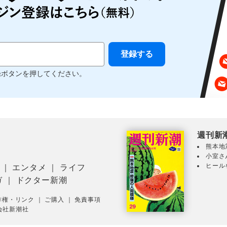
録ボタンを押してください。
週刊新
熊本地
小室さ
ヒール
｜
エンタメ
｜
ライフ
ガ
｜
ドクター新潮
作権・リンク
｜
ご購入
｜
免責事項
会社新潮社