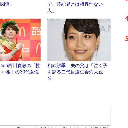
男関係」
で、芸能界とは相容れない
人」
olution西川貴教の「性
相武紗季 夫の父は「泣く子
お相手の30代女性
も黙る二代目道仁会の大親
分」