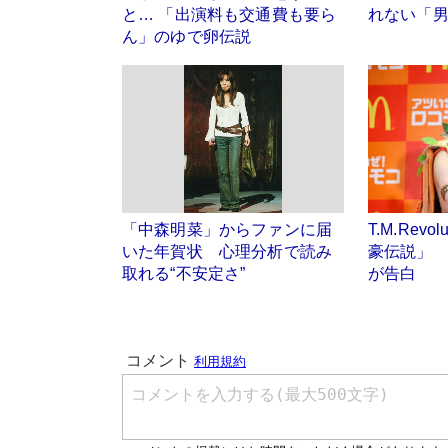
と… 「出演料も交通費も要ら
れない「
ん」のゆで卵伝説
「中森明菜」からファンに届
T.M.Rev
いた年賀状 心理分析で読み
豪伝説」 
取れる“不安定さ”
が告白