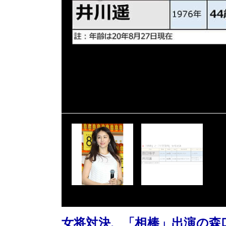
女将対決、「相棒」出演の森