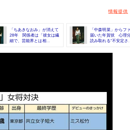
情報提供
「ちあきなおみ」が消えて
「中森明菜」からフ
28年 関係者は「彼女は繊
届いた年賀状 心理
細で、芸能界とは相...
読み取れる“不安定さ..