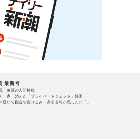
潮 最新号
震 修羅の人間模様
ん一家 消えた「プライベートジェット」帰国
を履いて国会で座りこみ 高市首相が隠したい「...