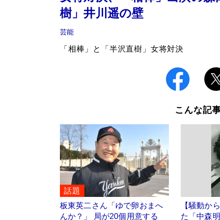
樹」井川遥の壁
芸能
「相棒」と「半沢直樹」女将対決
こんな記
話題
板東英二さん「ゆで卵おまへ
【騒動から
んか？」 局が20個用意する
た「中森