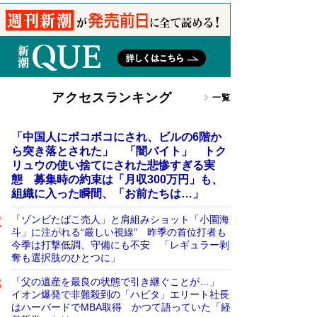
アクセスランキング
一覧
「中国人にボコボコにされ、ビルの6階か
ら突き落とされた」 「闇バイト」 トク
リュウの使い捨てにされた悲惨すぎる実
態 募集時の約束は「月収300万円」も、
組織に入った瞬間、「お前たちは…」
「ゾンビたばこ売人」と肩組みショット「小園海
斗」に注がれる“厳しい視線” 昨季の首位打者も
今季は打撃低調、守備にも不安 「レギュラー剥
奪も選択肢のひとつに」
「父の遺産を最良の状態で引き継ぐことが…」
イオン爆発で非難殺到の「ハビタ」エリート社長
はハーバードでMBA取得 かつて語っていた「経