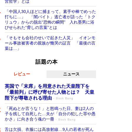
営哲学」とは
「中国人30人ほどに捕まって、素手や棒でめった
打ちに…」 「闇バイト」逃亡者が語った「トク
リュウ」からの脱出“恐怖の瞬間” 入れ墨男に浴
びせられた“脅しの言葉”とは
「そもそも会社のせいで起きた人災」 イオンモ
ール事故被害者の親族が慟哭の証言 「最後の言
葉は…」
話題の本
レビュー
ニュース
英国で「末席」を用意された天皇陛下を
「最前列」に呼び寄せた人物とは？ 天皇
陛下が尊敬される理由
Book Bang
「死ぬとか言うな！」と怒鳴った日、妻は2人の
子を残して自死した…夫が「自分の犯した罪や愚
かさ」に向き合う魂の一冊
Book Bang
舌は欠損、衣服には高放射線…9人の若者が死ん