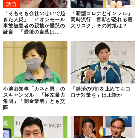
話題
「そもそも会社のせいで起
「新型コロナとインフル」
きた人災」 イオンモール
同時流行…官邸が恐れる最
事故被害者の親族が慟哭の
大リスク、その対策は？
証言 「最後の言葉は…」
小池都知事「カネと男」の
「経済の9割を止めてもコ
スキャンダル 「極左暴力
ロナ対策を」は正論か
集団」「闇金業者」とも交
際