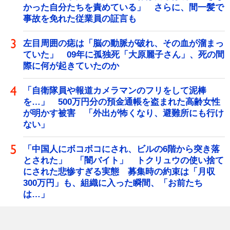
かった自分たちを責めている」 さらに、間一髪で
事故を免れた従業員の証言も
左目周囲の痣は「脳の動脈が破れ、その血が溜まっ
ていた」 09年に孤独死「大原麗子さん」、死の間
際に何が起きていたのか
「自衛隊員や報道カメラマンのフリをして泥棒
を…」 500万円分の預金通帳を盗まれた高齢女性
が明かす被害 「外出が怖くなり、避難所にも行け
ない」
「中国人にボコボコにされ、ビルの6階から突き落
とされた」 「闇バイト」 トクリュウの使い捨て
にされた悲惨すぎる実態 募集時の約束は「月収
300万円」も、組織に入った瞬間、「お前たち
は…」