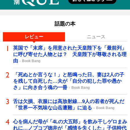
話題の本
レビュー
ニュース
英国で「末席」を用意された天皇陛下を「最前列」
に呼び寄せた人物とは？ 天皇陛下が尊敬される理
由
Book Bang
「死ぬとか言うな！」と怒鳴った日、妻は2人の子
を残して自死した…夫が「自分の犯した罪や愚か
さ」に向き合う魂の一冊
Book Bang
舌は欠損、衣服には高放射線…9人の若者が死んだ
「世界一不気味な山岳遭難」に迫る
Book Bang
心を病んだ母が「4Lの大五郎」を飲み干しゲロまみ
れに…ノブコブ徳井が「感情を失くした」子供時代