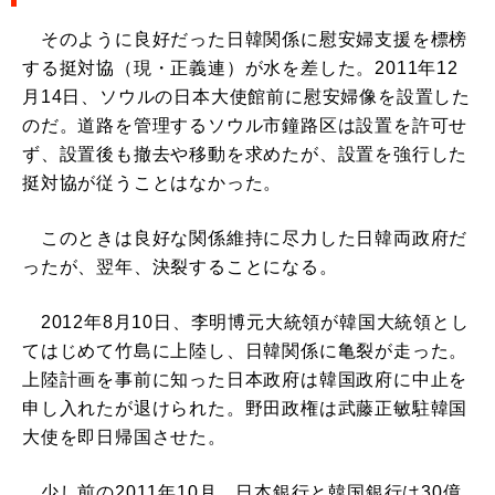
そのように良好だった日韓関係に慰安婦支援を標榜
する挺対協（現・正義連）が水を差した。2011年12
月14日、ソウルの日本大使館前に慰安婦像を設置した
のだ。道路を管理するソウル市鐘路区は設置を許可せ
ず、設置後も撤去や移動を求めたが、設置を強行した
挺対協が従うことはなかった。
このときは良好な関係維持に尽力した日韓両政府だ
ったが、翌年、決裂することになる。
2012年8月10日、李明博元大統領が韓国大統領とし
てはじめて竹島に上陸し、日韓関係に亀裂が走った。
上陸計画を事前に知った日本政府は韓国政府に中止を
申し入れたが退けられた。野田政権は武藤正敏駐韓国
大使を即日帰国させた。
少し前の2011年10月、日本銀行と韓国銀行は30億