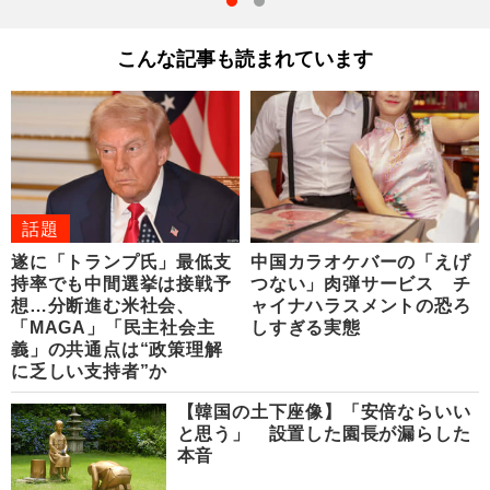
こんな記事も読まれています
話題
遂に「トランプ氏」最低支
中国カラオケバーの「えげ
持率でも中間選挙は接戦予
つない」肉弾サービス チ
想…分断進む米社会、
ャイナハラスメントの恐ろ
「MAGA」「民主社会主
しすぎる実態
義」の共通点は“政策理解
に乏しい支持者”か
【韓国の土下座像】「安倍ならいい
と思う」 設置した園長が漏らした
本音