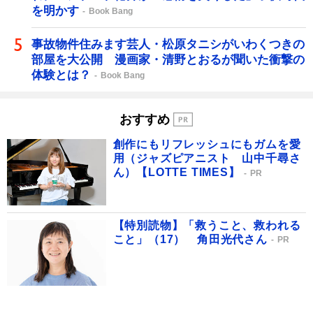
を明かす
Book Bang
事故物件住みます芸人・松原タニシがいわくつきの
部屋を大公開 漫画家・清野とおるが聞いた衝撃の
体験とは？
Book Bang
おすすめ
創作にもリフレッシュにもガムを愛
用（ジャズピアニスト 山中千尋さ
ん）【LOTTE TIMES】
PR
【特別読物】「救うこと、救われる
こと」（17） 角田光代さん
PR