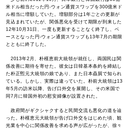
米ドル相当だった円-ウォン通貨スワップを300億米ド
ル相当に増額していた。増額部分は1年ごとの更新が
見込まれていたが、関係悪化を受けて期限が到来した
12年10月31日、一度も更新することなく終了し、ベ
ースとなった円-ウォン通貨スワップも13年7月の期限
とともに終了した。
2013年2月、朴槿恵前大統領が就任し、両国民は関
係改善に期待を寄せた。彼女は日韓基本条約を締結し
た朴正煕元大統領の娘であり、また日本贔屓で知られ
ている。しかし、実際は違っていた。朴前大統領は13
年5月の訪米以降、告げ口外交を展開し、その米国で
同7月に韓国外初の慰安婦像が設置された。
政府間がギクシャクすると民間交流も悪化の道を辿
った。朴槿恵元大統領が告げ口外交をはじめた頃、観
光業を中心に関係改善を求める声が広がったが、徐々