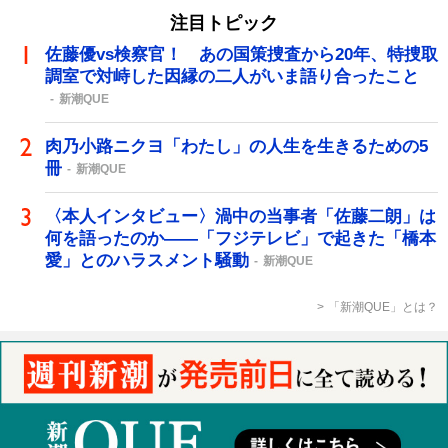
注目トピック
佐藤優vs検察官！ あの国策捜査から20年、特捜取
調室で対峙した因縁の二人がいま語り合ったこと
新潮QUE
肉乃小路ニクヨ「わたし」の人生を生きるための5
冊
新潮QUE
〈本人インタビュー〉渦中の当事者「佐藤二朗」は
何を語ったのか――「フジテレビ」で起きた「橋本
愛」とのハラスメント騒動
新潮QUE
「新潮QUE」とは？