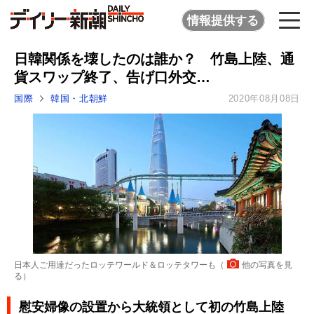
情報提供する
日韓関係を壊したのは誰か？ 竹島上陸、通
貨スワップ終了、告げ口外交…
国際
韓国・北朝鮮
2020年08月08日
日本人ご用達だったロッテワールド＆ロッテタワーも（
他の写真を見
る
）
慰安婦像の設置から大統領として初の竹島上陸