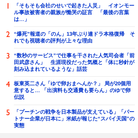
「そもそも会社のせいで起きた人災」 イオンモー
ル事故被害者の親族が慟哭の証言 「最後の言葉
は…」
“爆死”報道の「のん」13年ぶり連ドラ本格復帰 そ
れでも視聴者の評判が上々な理由
“数秒のサービス”で仕事を干された人気司会者「前
田武彦さん」 生涯現役だった気概と「体に秒針が
刻み込まれているような」話芸
板東英二さん「ゆで卵おまへんか？」 局が20個用
意すると… 「出演料も交通費も要らん」のゆで卵
伝説
「プーチンの戦争を日本製品が支えている」「パー
トナー企業が日本に」米紙が報じた“スパイ天国”の
実態