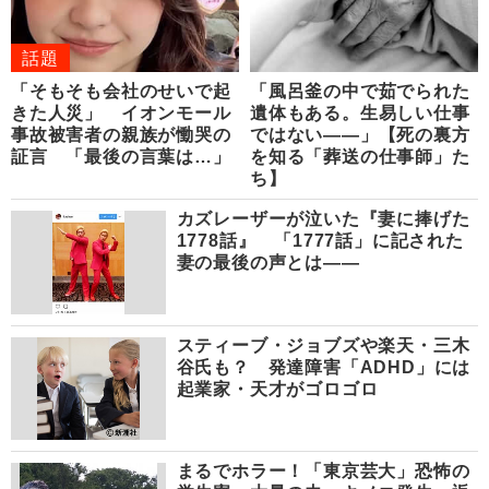
話題
「そもそも会社のせいで起
「風呂釜の中で茹でられた
きた人災」 イオンモール
遺体もある。生易しい仕事
事故被害者の親族が慟哭の
ではない――」【死の裏方
証言 「最後の言葉は…」
を知る「葬送の仕事師」た
ち】
カズレーザーが泣いた『妻に捧げた
1778話』 「1777話」に記された
妻の最後の声とは――
スティーブ・ジョブズや楽天・三木
谷氏も？ 発達障害「ADHD」には
起業家・天才がゴロゴロ
まるでホラー！「東京芸大」恐怖の