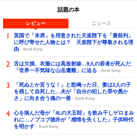
話題の本
レビュー
ニュース
英国で「末席」を用意された天皇陛下を「最前列」
に呼び寄せた人物とは？ 天皇陛下が尊敬される理
由
Book Bang
舌は欠損、衣服には高放射線…9人の若者が死んだ
「世界一不気味な山岳遭難」に迫る
Book Bang
「死ぬとか言うな！」と怒鳴った日、妻は2人の子
を残して自死した…夫が「自分の犯した罪や愚か
さ」に向き合う魂の一冊
Book Bang
心を病んだ母が「4Lの大五郎」を飲み干しゲロまみ
れに…ノブコブ徳井が「感情を失くした」子供時代
を明かす
Book Bang