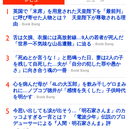
英国で「末席」を用意された天皇陛下を「最前列」
に呼び寄せた人物とは？ 天皇陛下が尊敬される理
由
Book Bang
舌は欠損、衣服には高放射線…9人の若者が死んだ
「世界一不気味な山岳遭難」に迫る
Book Bang
「死ぬとか言うな！」と怒鳴った日、妻は2人の子
を残して自死した…夫が「自分の犯した罪や愚か
さ」に向き合う魂の一冊
Book Bang
心を病んだ母が「4Lの大五郎」を飲み干しゲロまみ
れに…ノブコブ徳井が「感情を失くした」子供時代
を明かす
Book Bang
今思い出しても涙が出そう…「明石家さんま」のカ
ッコよすぎる一言とは？ 「電波少年」伝説のプロ
デューサーによる『人間・明石家さんま』評