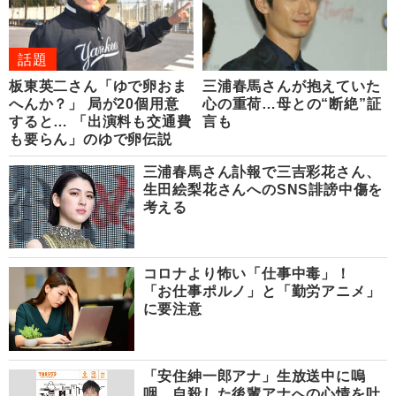
話題
板東英二さん「ゆで卵おま
三浦春馬さんが抱えていた
へんか？」 局が20個用意
心の重荷…母との“断絶”証
すると… 「出演料も交通費
言も
も要らん」のゆで卵伝説
三浦春馬さん訃報で三吉彩花さん、
生田絵梨花さんへのSNS誹謗中傷を
考える
コロナより怖い「仕事中毒」！
「お仕事ポルノ」と「勤労アニメ」
に要注意
「安住紳一郎アナ」生放送中に嗚
咽 自殺した後輩アナへの心情を吐