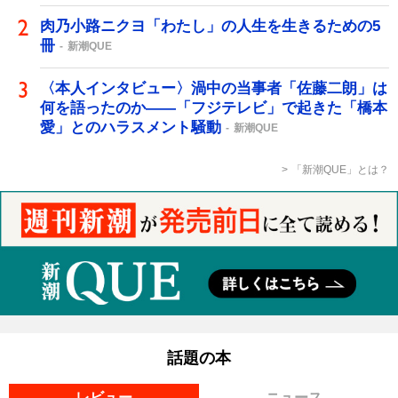
肉乃小路ニクヨ「わたし」の人生を生きるための5
冊
新潮QUE
〈本人インタビュー〉渦中の当事者「佐藤二朗」は
何を語ったのか――「フジテレビ」で起きた「橋本
愛」とのハラスメント騒動
新潮QUE
「新潮QUE」とは？
話題の本
レビュー
ニュース