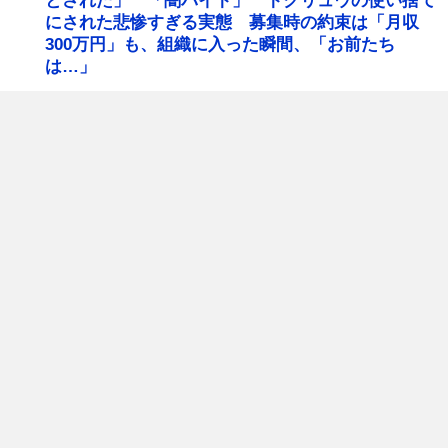
とされた」 「闇バイト」 トクリュウの使い捨て
にされた悲惨すぎる実態 募集時の約束は「月収
300万円」も、組織に入った瞬間、「お前たち
は…」