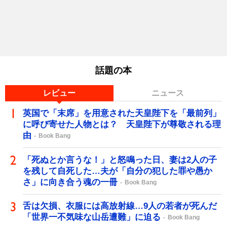
話題の本
レビュー
ニュース
英国で「末席」を用意された天皇陛下を「最前列」
に呼び寄せた人物とは？ 天皇陛下が尊敬される理
由
Book Bang
「死ぬとか言うな！」と怒鳴った日、妻は2人の子
を残して自死した…夫が「自分の犯した罪や愚か
さ」に向き合う魂の一冊
Book Bang
舌は欠損、衣服には高放射線…9人の若者が死んだ
「世界一不気味な山岳遭難」に迫る
Book Bang