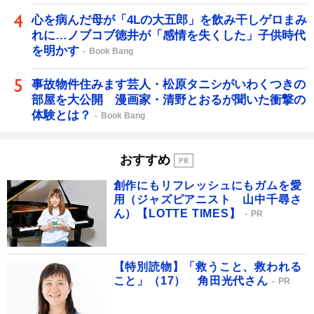
心を病んだ母が「4Lの大五郎」を飲み干しゲロまみ
れに…ノブコブ徳井が「感情を失くした」子供時代
を明かす
Book Bang
事故物件住みます芸人・松原タニシがいわくつきの
部屋を大公開 漫画家・清野とおるが聞いた衝撃の
体験とは？
Book Bang
おすすめ
創作にもリフレッシュにもガムを愛
用（ジャズピアニスト 山中千尋さ
ん）【LOTTE TIMES】
PR
【特別読物】「救うこと、救われる
こと」（17） 角田光代さん
PR