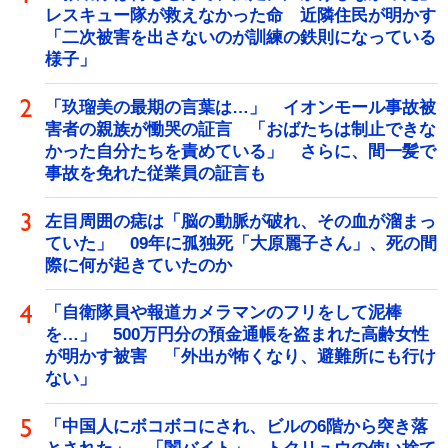
レスキュー隊が救えなかった命 近隣住民が明かす
「二次被害を出さないのが訓練の鉄則になっている
様子」
「玖瑠美の最期の言葉は…」 イオンモール事故被
害者の親族が慟哭の証言 「おばたちは制止できな
かった自分たちを責めている」 さらに、間一髪で
事故を免れた従業員の証言も
左目周囲の痣は「脳の動脈が破れ、その血が溜まっ
ていた」 09年に孤独死「大原麗子さん」、死の間
際に何が起きていたのか
「自衛隊員や報道カメラマンのフリをして泥棒
を…」 500万円分の預金通帳を盗まれた高齢女性
が明かす被害 「外出が怖くなり、避難所にも行け
ない」
「中国人にボコボコにされ、ビルの6階から突き落