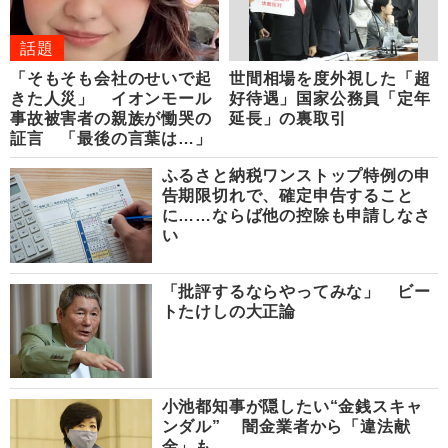
話題
「そもそも会社のせいで起
世間相場を度外視した「超
きた人災」 イオンモール
好待遇」国家公務員「定年
事故被害者の親族が慟哭の
延長」の裏取引
証言 「最後の言葉は…」
ふるさと納税ワンストップ特例の申
告期限切れで、確定申告すること
に……ならば他の控除も申請しなさ
い
「批評するならやってみな」 ビー
トたけしの大正論
小池都知事が隠したい“金銭スキャ
ンダル” 闇金業者から「違法献
金」も