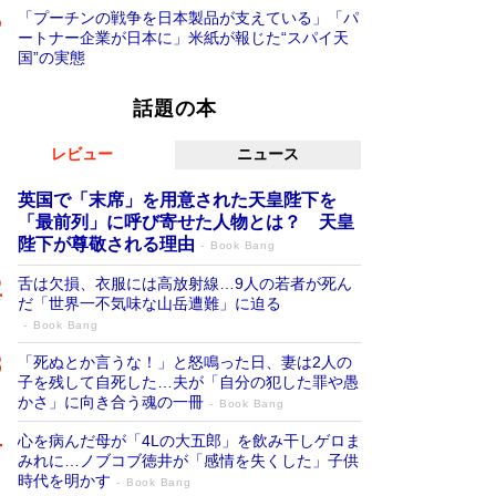
「プーチンの戦争を日本製品が支えている」「パ
ートナー企業が日本に」米紙が報じた“スパイ天
国”の実態
話題の本
レビュー
ニュース
英国で「末席」を用意された天皇陛下を
「最前列」に呼び寄せた人物とは？ 天皇
陛下が尊敬される理由
Book Bang
舌は欠損、衣服には高放射線…9人の若者が死ん
だ「世界一不気味な山岳遭難」に迫る
Book Bang
「死ぬとか言うな！」と怒鳴った日、妻は2人の
子を残して自死した…夫が「自分の犯した罪や愚
かさ」に向き合う魂の一冊
Book Bang
心を病んだ母が「4Lの大五郎」を飲み干しゲロま
みれに…ノブコブ徳井が「感情を失くした」子供
時代を明かす
Book Bang