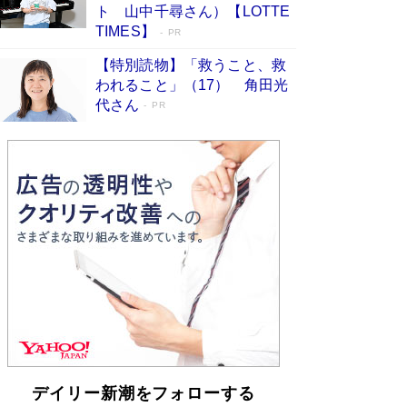
らも文庫化 映画化された直木賞受賞作もランク
ト 山中千尋さん）【LOTTE
イン［文庫ベストセラー］
Book Bang
TIMES】
PR
【特別読物】「救うこと、救
われること」（17） 角田光
代さん
PR
デイリー新潮をフォローする