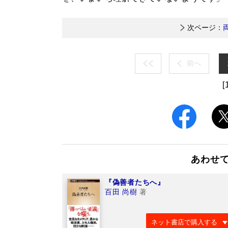
次ページ：
前へ
[
あわせ
『偽善者たちへ』
百田 尚樹
著
ネット書店で購入する