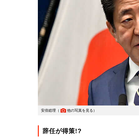
安倍総理（
他の写真を見る
）
辞任が得策!?