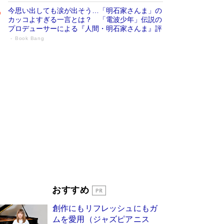
今思い出しても涙が出そう…「明石家さんま」の
カッコよすぎる一言とは？ 「電波少年」伝説の
プロデューサーによる『人間・明石家さんま』評
Book Bang
「宇宙兄弟」最終46巻がベストセラー1
位 宇宙開発への関心を押し上げた18年の
物語に幕 特装版には「宇宙で描かれたマ
ンガ」も収録
Book Bang
美輪明宏 晩年の回答を集めた『ほほえんで生き
るための人生相談』がランクイン［エンターテイ
メントベストセラー］
Book Bang
「『火垂るの墓』は、大嘘である」原作者が抱き
続けた“自責の念”とは…「自己憐憫は描きたくな
い」監督が徹底的にこだわったこと（後編） #
戦争の記憶
Book Bang
「叱って伸びるやつは、褒めたらもっと伸びる」
おすすめ
俳優・高嶋政伸が家族に教わった“人を育てるコ
ツ”…芸への考え方を明かす
Book Bang
創作にもリフレッシュにもガ
東野圭吾、伊坂幸太郎の人気シリーズ最新作どち
ムを愛用（ジャズピアニス