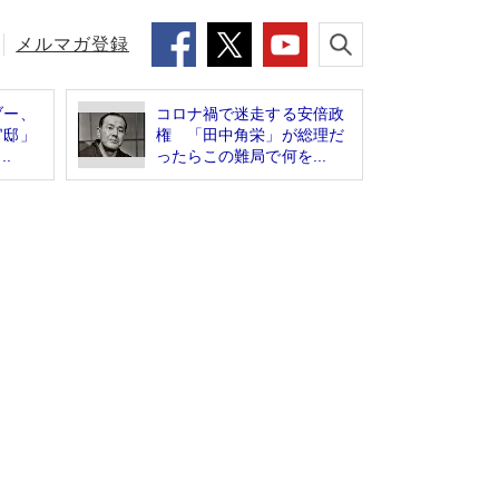
メルマガ登録
ブー、
コロナ禍で迷走する安倍政
官邸」
権 「田中角栄」が総理だ
.
ったらこの難局で何を...