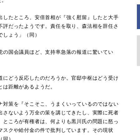
だ。
出したところ、安倍首相が『強く慰留』したと大手
不評だったようです。責任を取り、森法相を辞任さ
でしょう」（同）
党の国会議員ほど、支持率急落の報道に驚いてい
道にどう反応したのだろうか。官邸中枢はどう受け
とは距離があるようだ。
ナ対策を『そこそこ、うまくいっているのではない
出さないよう万全の策を講じてきたし、実際に死者
。ところが有権者は、何よりも黒川氏の問題に怒っ
マスクや給付金の件で批判しています。その現状
（同）