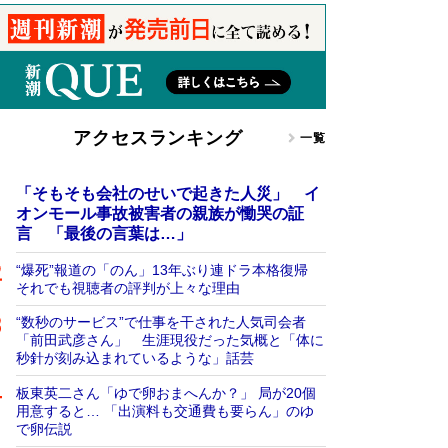
アクセスランキング
一覧
「そもそも会社のせいで起きた人災」 イ
オンモール事故被害者の親族が慟哭の証
言 「最後の言葉は…」
“爆死”報道の「のん」13年ぶり連ドラ本格復帰
それでも視聴者の評判が上々な理由
“数秒のサービス”で仕事を干された人気司会者
「前田武彦さん」 生涯現役だった気概と「体に
秒針が刻み込まれているような」話芸
板東英二さん「ゆで卵おまへんか？」 局が20個
用意すると… 「出演料も交通費も要らん」のゆ
で卵伝説