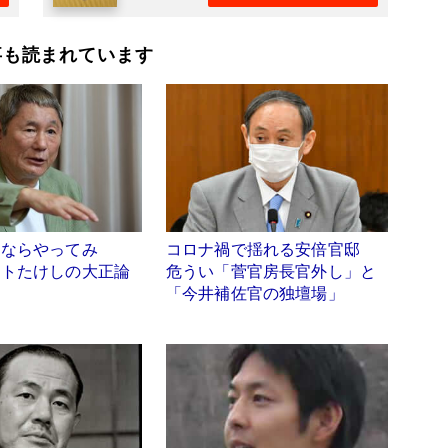
事も読まれています
るならやってみ
コロナ禍で揺れる安倍官邸
ートたけしの大正論
危うい「菅官房長官外し」と
「今井補佐官の独壇場」