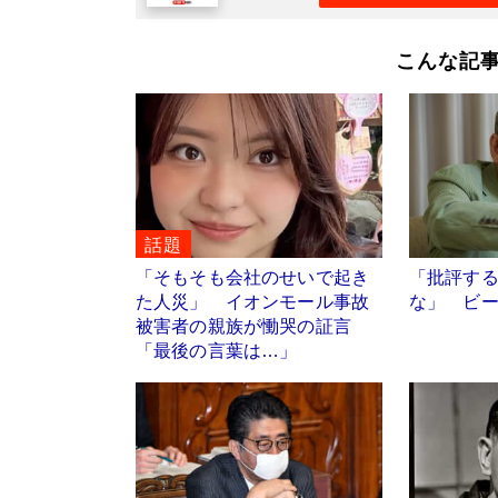
こんな記
話題
「そもそも会社のせいで起き
「批評す
た人災」 イオンモール事故
な」 ビ
被害者の親族が慟哭の証言
「最後の言葉は…」