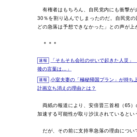
有権者はもちろん、自民党内にも衝撃が
30％を割り込んでしまったのだ。自民党
どの急落は予想できなかった」との声が上
＊＊＊
「そもそも会社のせいで起きた人災」
速報
後の言葉は…」
小室夫妻の「極秘帰国プラン」が持ち
速報
計画立ち消えの理由とは？
両紙の報道により、安倍晋三首相（65）
加速する可能性が取り沙汰されているとい
だが、その前に支持率急落の理由につい