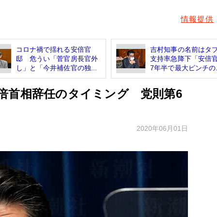
情報提供
コロナ禍で揺れる安倍官
吉村知事の名前はタ
邸 危うい「菅官房長官外
支持率急降下「安倍
し」と「今井補佐官の独...
7年半で最大ピンチの..
倍首相辞任のタイミング 党則第6
2020年06月01日