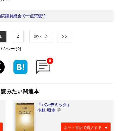
両院議員総会で一点突破!?
1
2
次へ
1/2ページ]
0
て読みたい関連本
『パンデミック』
小林 照幸
著
ネット書店で購入する