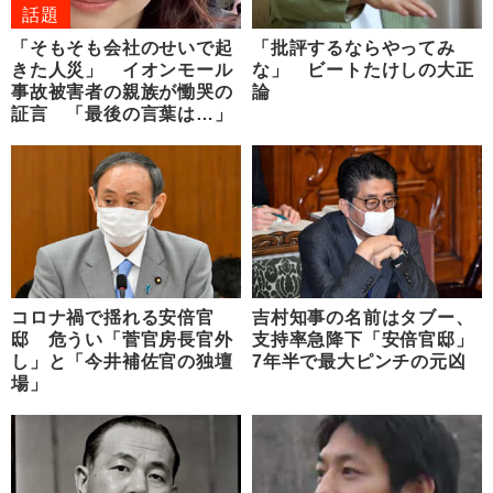
話題
「そもそも会社のせいで起
「批評するならやってみ
きた人災」 イオンモール
な」 ビートたけしの大正
事故被害者の親族が慟哭の
論
証言 「最後の言葉は…」
コロナ禍で揺れる安倍官
吉村知事の名前はタブー、
邸 危うい「菅官房長官外
支持率急降下「安倍官邸」
し」と「今井補佐官の独壇
7年半で最大ピンチの元凶
場」