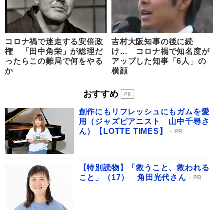
コロナ禍で迷走する安倍政
吉村大阪知事の後に続
権 「田中角栄」が総理だ
け… コロナ禍で知名度が
ったらこの難局で何をやる
アップした知事「6人」の
か
横顔
おすすめ
創作にもリフレッシュにもガムを愛
用（ジャズピアニスト 山中千尋さ
ん）【LOTTE TIMES】
PR
【特別読物】「救うこと、救われる
こと」（17） 角田光代さん
PR