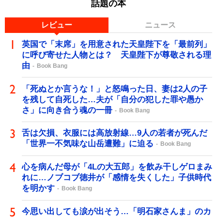
話題の本
レビュー
ニュース
英国で「末席」を用意された天皇陛下を「最前列」
に呼び寄せた人物とは？ 天皇陛下が尊敬される理
由
Book Bang
「死ぬとか言うな！」と怒鳴った日、妻は2人の子
を残して自死した…夫が「自分の犯した罪や愚か
さ」に向き合う魂の一冊
Book Bang
舌は欠損、衣服には高放射線…9人の若者が死んだ
「世界一不気味な山岳遭難」に迫る
Book Bang
心を病んだ母が「4Lの大五郎」を飲み干しゲロまみ
れに…ノブコブ徳井が「感情を失くした」子供時代
を明かす
Book Bang
今思い出しても涙が出そう…「明石家さんま」のカ