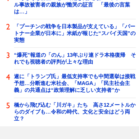
ル事故被害者の親族が慟哭の証言 「最後の言葉
は…」
「プーチンの戦争を日本製品が支えている」「パー
トナー企業が日本に」米紙が報じた“スパイ天国”の
実態
“爆死”報道の「のん」13年ぶり連ドラ本格復帰 そ
れでも視聴者の評判が上々な理由
遂に「トランプ氏」最低支持率でも中間選挙は接戦
予想…分断進む米社会、「MAGA」「民主社会主
義」の共通点は“政策理解に乏しい支持者”か
橋から飛び込む「川ガキ」たち 高さ12メートルか
らのダイブも…令和の時代、文化と安全はどう両
立？