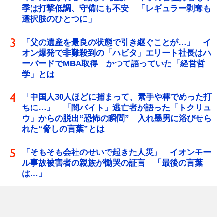
季は打撃低調、守備にも不安 「レギュラー剥奪も
選択肢のひとつに」
「父の遺産を最良の状態で引き継ぐことが…」 イ
オン爆発で非難殺到の「ハビタ」エリート社長はハ
ーバードでMBA取得 かつて語っていた「経営哲
学」とは
「中国人30人ほどに捕まって、素手や棒でめった打
ちに…」 「闇バイト」逃亡者が語った「トクリュ
ウ」からの脱出“恐怖の瞬間” 入れ墨男に浴びせら
れた“脅しの言葉”とは
「そもそも会社のせいで起きた人災」 イオンモー
ル事故被害者の親族が慟哭の証言 「最後の言葉
は…」