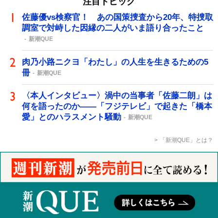
注目トピック
佐藤優vs検察官！ あの国策捜査から20年、特捜取
調室で対峙した因縁の二人がいま語り合ったこと
新潮QUE
肉乃小路ニクヨ「わたし」の人生を生きるための5
冊
新潮QUE
〈本人インタビュー〉渦中の当事者「佐藤二朗」は
何を語ったのか――「フジテレビ」で起きた「橋本
愛」とのハラスメント騒動
新潮QUE
「新潮QUE」とは？