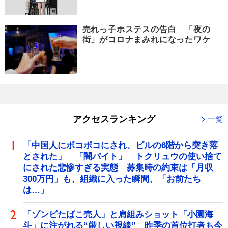
売れっ子ホステスの告白 「夜の
街」がコロナまみれになったワケ
アクセスランキング
一覧
「中国人にボコボコにされ、ビルの6階から突き落
とされた」 「闇バイト」 トクリュウの使い捨て
にされた悲惨すぎる実態 募集時の約束は「月収
300万円」も、組織に入った瞬間、「お前たち
は…」
「ゾンビたばこ売人」と肩組みショット「小園海
斗」に注がれる“厳しい視線” 昨季の首位打者も今