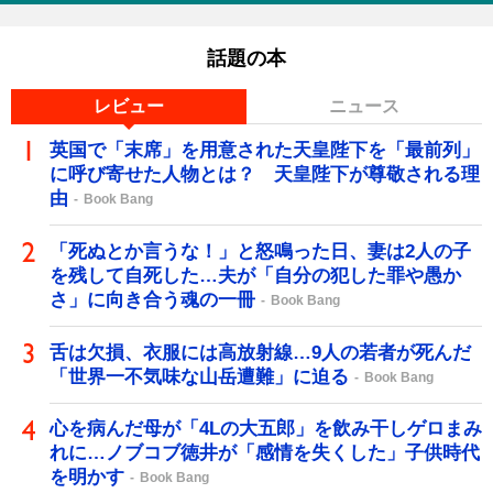
話題の本
レビュー
ニュース
英国で「末席」を用意された天皇陛下を「最前列」
に呼び寄せた人物とは？ 天皇陛下が尊敬される理
由
Book Bang
「死ぬとか言うな！」と怒鳴った日、妻は2人の子
を残して自死した…夫が「自分の犯した罪や愚か
さ」に向き合う魂の一冊
Book Bang
舌は欠損、衣服には高放射線…9人の若者が死んだ
「世界一不気味な山岳遭難」に迫る
Book Bang
心を病んだ母が「4Lの大五郎」を飲み干しゲロまみ
れに…ノブコブ徳井が「感情を失くした」子供時代
を明かす
Book Bang