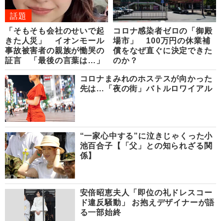
話題
「そもそも会社のせいで起
コロナ感染者ゼロの「御殿
きた人災」 イオンモール
場市」 100万円の休業補
事故被害者の親族が慟哭の
償をなぜ直ぐに決定できた
証言 「最後の言葉は…」
のか？
コロナまみれのホステスが向かった
先は…「夜の街」バトルロワイアル
“一家心中する”に泣きじゃくった小
池百合子【「父」との知られざる関
係】
安倍昭恵夫人「即位の礼ドレスコー
ド違反騒動」 お抱えデザイナーが語
る一部始終