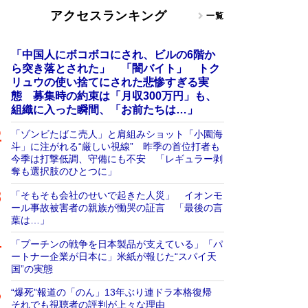
アクセスランキング
一覧
「中国人にボコボコにされ、ビルの6階か
ら突き落とされた」 「闇バイト」 トク
リュウの使い捨てにされた悲惨すぎる実
態 募集時の約束は「月収300万円」も、
組織に入った瞬間、「お前たちは…」
「ゾンビたばこ売人」と肩組みショット「小園海
斗」に注がれる“厳しい視線” 昨季の首位打者も
今季は打撃低調、守備にも不安 「レギュラー剥
奪も選択肢のひとつに」
「そもそも会社のせいで起きた人災」 イオンモ
ール事故被害者の親族が慟哭の証言 「最後の言
葉は…」
「プーチンの戦争を日本製品が支えている」「パ
ートナー企業が日本に」米紙が報じた“スパイ天
国”の実態
“爆死”報道の「のん」13年ぶり連ドラ本格復帰
それでも視聴者の評判が上々な理由