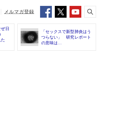
メルマガ登録
なぜ日
「セックスで新型肺炎はう
の
つらない」 研究レポート
見た
の意味は…