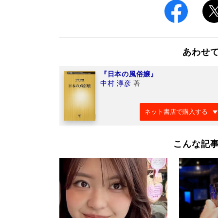
あわせ
『日本の風俗嬢』
中村 淳彦
著
ネット書店で購入する
こんな記