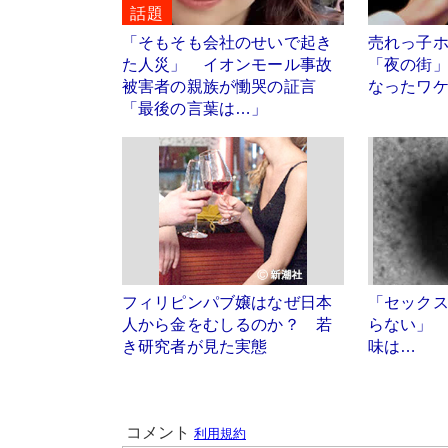
話題
「そもそも会社のせいで起き
売れっ子
た人災」 イオンモール事故
「夜の街
被害者の親族が慟哭の証言
なったワ
「最後の言葉は…」
フィリピンパブ嬢はなぜ日本
「セック
人から金をむしるのか？ 若
らない」
き研究者が見た実態
味は…