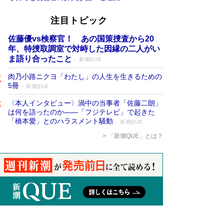
注目トピック
佐藤優vs検察官！ あの国策捜査から20
年、特捜取調室で対峙した因縁の二人がい
ま語り合ったこと
新潮QUE
肉乃小路ニクヨ「わたし」の人生を生きるための
5冊
新潮QUE
〈本人インタビュー〉渦中の当事者「佐藤二朗」
は何を語ったのか――「フジテレビ」で起きた
「橋本愛」とのハラスメント騒動
新潮QUE
「新潮QUE」とは？