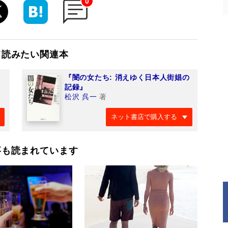
0
て読みたい関連本
『闇の女たち: 消えゆく日本人街娼の
記録』
松沢 呉一
著
ネット書店で購入する
事も読まれています