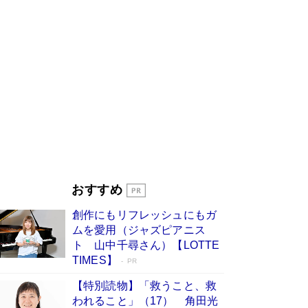
「叱って伸びるやつは、褒めたらもっと伸
びる」俳優・高嶋政伸が家族に教わっ
た“人を育てるコツ”…芸への考え方を明か
す
Book Bang
「『火垂るの墓』は、大嘘である」原作者が抱き
続けた“自責の念”とは…「自己憐憫は描きたくな
い」監督が徹底的にこだわったこと（後編） #
戦争の記憶
Book Bang
美輪明宏 晩年の回答を集めた『ほほえんで生き
るための人生相談』がランクイン［エンターテイ
メントベストセラー］
Book Bang
「宇宙兄弟」最終46巻がベストセラー1位 宇宙
おすすめ
開発への関心を押し上げた18年の物語に幕 特装
版には「宇宙で描かれたマンガ」も収録
創作にもリフレッシュにもガ
Book Bang
ムを愛用（ジャズピアニス
「不意に涙が出そうに…」高嶋政伸が明かし
ト 山中千尋さん）【LOTTE
た“13歳の娘を暴行する役”への葛藤 インティマ
TIMES】
PR
シーコーディネーターに支えられたNHK『大奥』
の裏側
Book Bang
【特別読物】「救うこと、救
われること」（17） 角田光