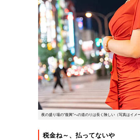
夜の盛り場の“復興”への道のりは長く険しい（写真はイメ
税金ね～、払ってないや