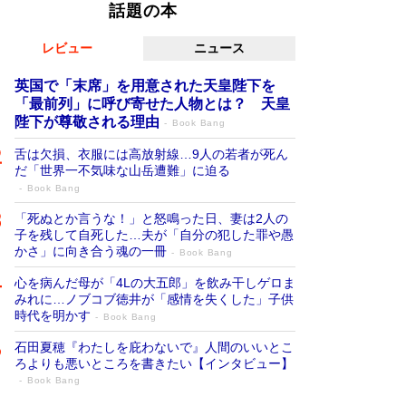
話題の本
レビュー
ニュース
英国で「末席」を用意された天皇陛下を
「最前列」に呼び寄せた人物とは？ 天皇
陛下が尊敬される理由
Book Bang
舌は欠損、衣服には高放射線…9人の若者が死ん
だ「世界一不気味な山岳遭難」に迫る
Book Bang
「死ぬとか言うな！」と怒鳴った日、妻は2人の
子を残して自死した…夫が「自分の犯した罪や愚
かさ」に向き合う魂の一冊
Book Bang
心を病んだ母が「4Lの大五郎」を飲み干しゲロま
みれに…ノブコブ徳井が「感情を失くした」子供
時代を明かす
Book Bang
石田夏穂『わたしを庇わないで』人間のいいとこ
ろよりも悪いところを書きたい【インタビュー】
Book Bang