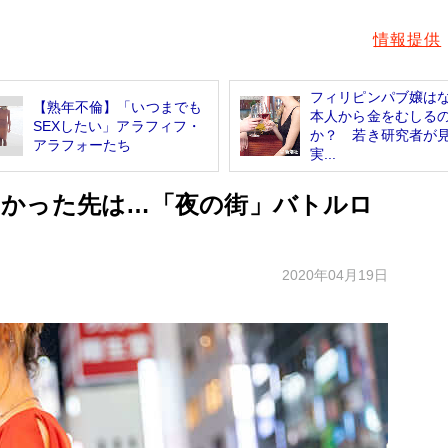
情報提供
フィリピンパブ嬢は
【熟年不倫】「いつまでも
本人から金をむしる
SEXしたい」アラフィフ・
か？ 若き研究者が
アラフォーたち
実...
かった先は…「夜の街」バトルロ
2020年04月19日