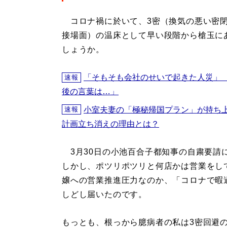
コロナ禍に於いて、3密（換気の悪い密閉
接場面）の温床として早い段階から槍玉に
しょうか。
「そもそも会社のせいで起きた人災」
速報
後の言葉は…」
小室夫妻の「極秘帰国プラン」が持ち
速報
計画立ち消えの理由とは？
3月30日の小池百合子都知事の自粛要請
しかし、ポツリポツリと何店かは営業をし
嬢への営業推進圧力なのか、「コロナで暇過
しどし届いたのです。
もっとも、根っから臆病者の私は3密回避