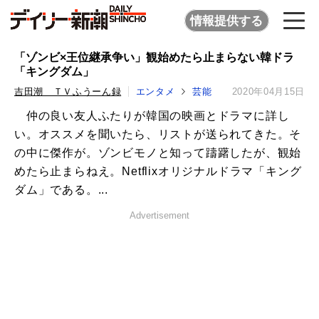
情報提供する
「ゾンビ×王位継承争い」観始めたら止まらない韓ドラ
「キングダム」
吉田潮 ＴＶふうーん録
エンタメ
芸能
2020年04月15日
仲の良い友人ふたりが韓国の映画とドラマに詳し
い。オススメを聞いたら、リストが送られてきた。そ
の中に傑作が。ゾンビモノと知って躊躇したが、観始
めたら止まらねえ。Netflixオリジナルドラマ「キング
ダム」である。...
Advertisement