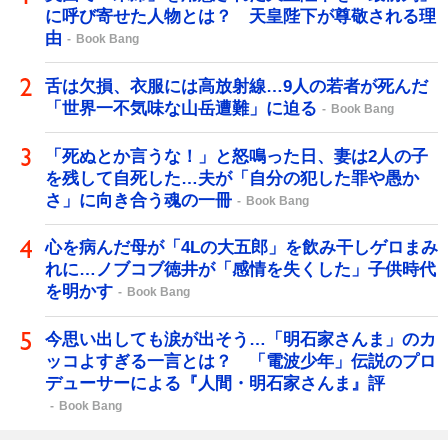
に呼び寄せた人物とは？ 天皇陛下が尊敬される理
由
Book Bang
舌は欠損、衣服には高放射線…9人の若者が死んだ
「世界一不気味な山岳遭難」に迫る
Book Bang
「死ぬとか言うな！」と怒鳴った日、妻は2人の子
を残して自死した…夫が「自分の犯した罪や愚か
さ」に向き合う魂の一冊
Book Bang
心を病んだ母が「4Lの大五郎」を飲み干しゲロまみ
れに…ノブコブ徳井が「感情を失くした」子供時代
を明かす
Book Bang
今思い出しても涙が出そう…「明石家さんま」のカ
ッコよすぎる一言とは？ 「電波少年」伝説のプロ
デューサーによる『人間・明石家さんま』評
Book Bang