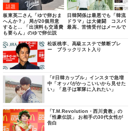
話題
板東英二さん「ゆで卵おま
日韓関係は最悪でも「韓流
へんか？」 局が20個用意
ドラマ」は大健闘 コスパ
すると… 「出演料も交通費
最高、苦情受付はメールで
も要らん」のゆで卵伝説
松坂桃李、高級エステで禁断プレ
ー ブラックリスト入り
「#日韓カップル」インスタで急増
中「オッパがかっこいいから見せた
い」「息子は軍隊に入れたい」
「T.M.Revolution・西川貴教」の
「性豪伝説」 お相手の30代女性が
告白