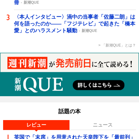
冊
新潮QUE
〈本人インタビュー〉渦中の当事者「佐藤二朗」は
何を語ったのか――「フジテレビ」で起きた「橋本
愛」とのハラスメント騒動
新潮QUE
「新潮QUE」とは？
話題の本
レビュー
ニュース
英国で「末席」を用意された天皇陛下を「最前列」