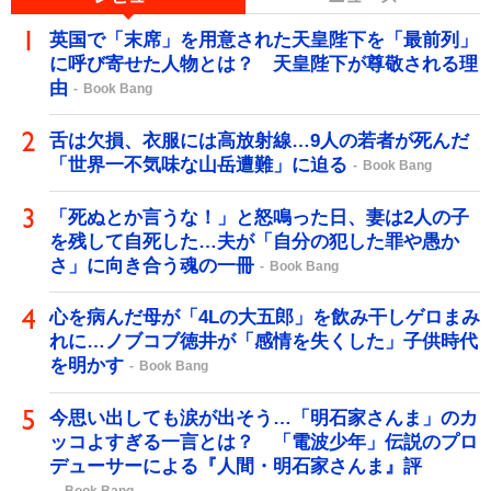
英国で「末席」を用意された天皇陛下を「最前列」
に呼び寄せた人物とは？ 天皇陛下が尊敬される理
由
Book Bang
舌は欠損、衣服には高放射線…9人の若者が死んだ
「世界一不気味な山岳遭難」に迫る
Book Bang
「死ぬとか言うな！」と怒鳴った日、妻は2人の子
を残して自死した…夫が「自分の犯した罪や愚か
さ」に向き合う魂の一冊
Book Bang
心を病んだ母が「4Lの大五郎」を飲み干しゲロまみ
れに…ノブコブ徳井が「感情を失くした」子供時代
を明かす
Book Bang
今思い出しても涙が出そう…「明石家さんま」のカ
ッコよすぎる一言とは？ 「電波少年」伝説のプロ
デューサーによる『人間・明石家さんま』評