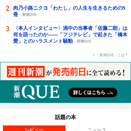
肉乃小路ニクヨ「わたし」の人生を生きるための5
冊
新潮QUE
〈本人インタビュー〉渦中の当事者「佐藤二朗」は
何を語ったのか――「フジテレビ」で起きた「橋本
愛」とのハラスメント騒動
新潮QUE
「新潮QUE」とは？
話題の本
レビュー
ニュース