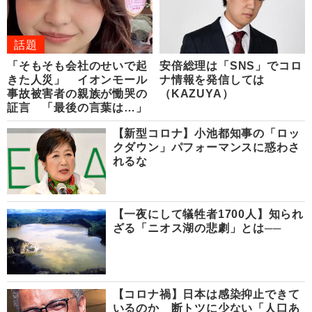
話題
「そもそも会社のせいで起
安倍総理は「SNS」でコロ
きた人災」 イオンモール
ナ情報を発信しては
事故被害者の親族が慟哭の
（KAZUYA）
証言 「最後の言葉は…」
【新型コロナ】小池都知事の「ロッ
クダウン」パフォーマンスに惑わさ
れるな
【一夜にして犠牲者1700人】知られ
ざる「ニオス湖の悲劇」とは──
【コロナ禍】日本は感染抑止できて
いるのか 断トツに少ない「人口あ