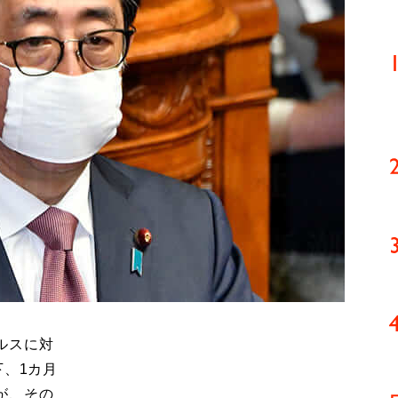
ルスに対
下、1カ月
が、その