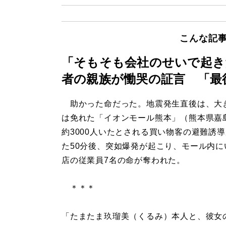
こんな記
「そもそも会社のせいで起き
者の親族が慟哭の証言 「最
助かった命だった。地震発生直後は、大
は免れた「イオンモール熊本」（熊本県嘉
約3000人いたとされる買い物客の避難誘
た50分後、突如爆発が起こり、モール内に
店の従業員7名の命が奪われた。
＊＊＊
「たまたま玖瑠美（くるみ）本人と、彼女