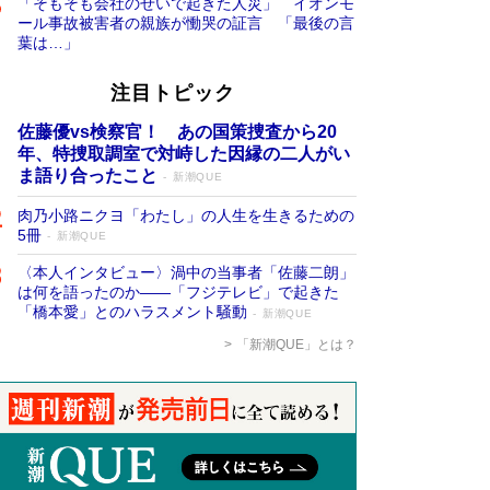
「そもそも会社のせいで起きた人災」 イオンモ
ール事故被害者の親族が慟哭の証言 「最後の言
葉は…」
注目トピック
佐藤優vs検察官！ あの国策捜査から20
年、特捜取調室で対峙した因縁の二人がい
ま語り合ったこと
新潮QUE
肉乃小路ニクヨ「わたし」の人生を生きるための
5冊
新潮QUE
〈本人インタビュー〉渦中の当事者「佐藤二朗」
は何を語ったのか――「フジテレビ」で起きた
「橋本愛」とのハラスメント騒動
新潮QUE
「新潮QUE」とは？