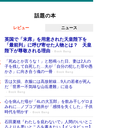
話題の本
レビュー
ニュース
英国で「末席」を用意された天皇陛下を
「最前列」に呼び寄せた人物とは？ 天皇
陛下が尊敬される理由
Book Bang
「死ぬとか言うな！」と怒鳴った日、妻は2人の
子を残して自死した…夫が「自分の犯した罪や愚
かさ」に向き合う魂の一冊
Book Bang
舌は欠損、衣服には高放射線…9人の若者が死ん
だ「世界一不気味な山岳遭難」に迫る
Book Bang
心を病んだ母が「4Lの大五郎」を飲み干しゲロま
みれに…ノブコブ徳井が「感情を失くした」子供
時代を明かす
Book Bang
石田夏穂『わたしを庇わないで』人間のいいとこ
ろよりも悪いところを書きたい【インタビュー】