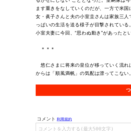
るがせにしない”こととなった。皇嗣家は
ます重きをなしていくのだが、一方で米国
女・眞子さんと夫の小室圭さんは家族三人
っぱいの生活を送る様子が目撃されている
小室夫妻に今回、“思わぬ動き”があったと
＊＊＊
悠仁さまに将来の皇位が移っていく流れは
からは「順風満帆」の気配は漂ってこない。.
つ