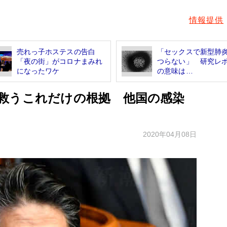
情報提供
売れっ子ホステスの告白
「セックスで新型肺
「夜の街」がコロナまみれ
つらない」 研究レ
になったワケ
の意味は…
救うこれだけの根拠 他国の感染
2020年04月08日