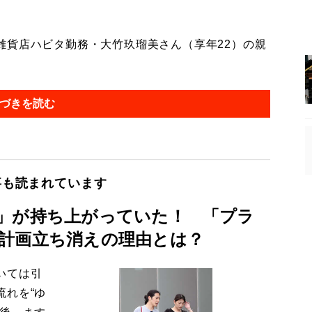
貨店ハビタ勤務・大竹玖瑠美さん（享年22）の親
づきを読む
事も読まれています
」が持ち上がっていた！ 「プラ
計画立ち消えの理由とは？
いては引
流れを“ゆ