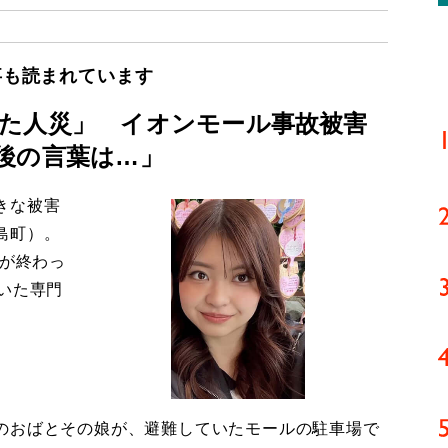
事も読まれています
た人災」 イオンモール事故被害
後の言葉は…」
きな被害
島町）。
導が終わっ
いた専門
のおばとその娘が、避難していたモールの駐車場で