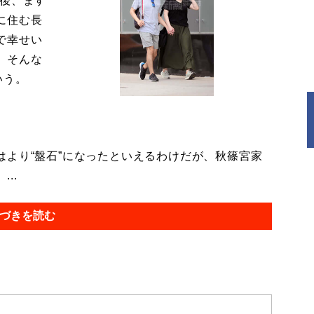
今後、ます
に住む長
で幸せい
。そんな
いう。
より“盤石”になったといえるわけだが、秋篠宮家
..
づきを読む