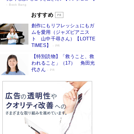
Book Bang
73歳でも働くしかない 「老後レス時代」
おすすめ
に交通誘導員の独白が話題
Book Bang
創作にもリフレッシュにもガ
「『火垂るの墓』は、大嘘である」原作者が抱き
ムを愛用（ジャズピアニス
続けた“自責の念”とは…「自己憐憫は描きたくな
ト 山中千尋さん）【LOTTE
い」監督が徹底的にこだわったこと（後編） #
TIMES】
PR
戦争の記憶
Book Bang
【特別読物】「救うこと、救
「なんで？ そんな馬鹿な……」90歳になった作
われること」（17） 角田光
家・阿刀田高さんが、ひとり暮らしの生活を明か
す
代さん
Book Bang
PR
友近氏、絶賛！ 鎌倉を舞台に、孤独を抱えた
人々が新たな一歩を踏み出す連作短篇集『海のほ
とりのプラネット』試し読み
Book Bang
和田秀樹の70代、80代向け新書がベスト3を独
占 上半期1位にも選出［新書ベストセラー］
Book Bang