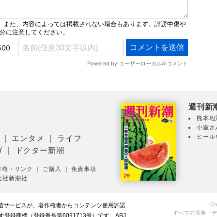
週刊新
熊本地
小室さ
ヒール
｜
エンタメ
｜
ライフ
ガ
｜
ドクター新潮
作権・リンク
｜
ご購入
｜
免責事項
会社新潮社
Co
配信サービスが、著作権者からコンテンツ使用許諾
すべての画像・
録商標（登録番号第6091713号）です。ABJ