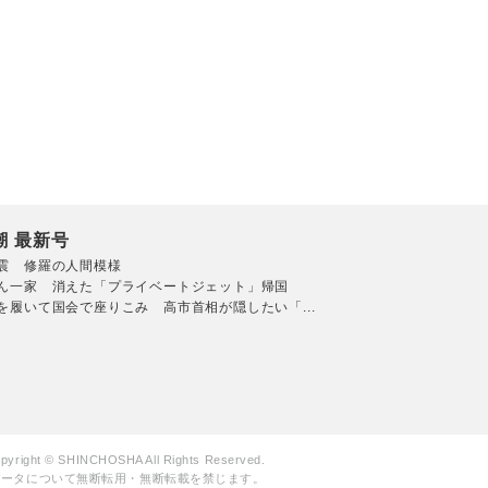
潮 最新号
震 修羅の人間模様
ん一家 消えた「プライベートジェット」帰国
を履いて国会で座りこみ 高市首相が隠したい「...
pyright © SHINCHOSHA All Rights Reserved.
データについて無断転用・無断転載を禁じます。