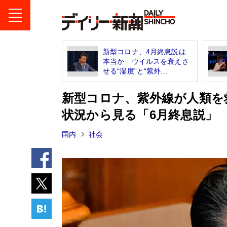
新型コロナ、4月終息説は
本当か ウイルスを衰えさ
せる“湿度”と“紫外...
新型コロナ、紫外線が人類を
状況から見る「6月終息説」
国内
社会