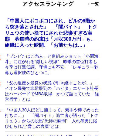
アクセスランキング
一覧
「中国人にボコボコにされ、ビルの6階か
ら突き落とされた」 「闇バイト」 トク
リュウの使い捨てにされた悲惨すぎる実
態 募集時の約束は「月収300万円」も、
組織に入った瞬間、「お前たちは…」
「ゾンビたばこ売人」と肩組みショット「小園海
斗」に注がれる“厳しい視線” 昨季の首位打者も
今季は打撃低調、守備にも不安 「レギュラー剥
奪も選択肢のひとつに」
「父の遺産を最良の状態で引き継ぐことが…」
イオン爆発で非難殺到の「ハビタ」エリート社長
はハーバードでMBA取得 かつて語っていた「経
営哲学」とは
「中国人30人ほどに捕まって、素手や棒でめった
打ちに…」 「闇バイト」逃亡者が語った「トク
リュウ」からの脱出“恐怖の瞬間” 入れ墨男に浴
びせられた“脅しの言葉”とは