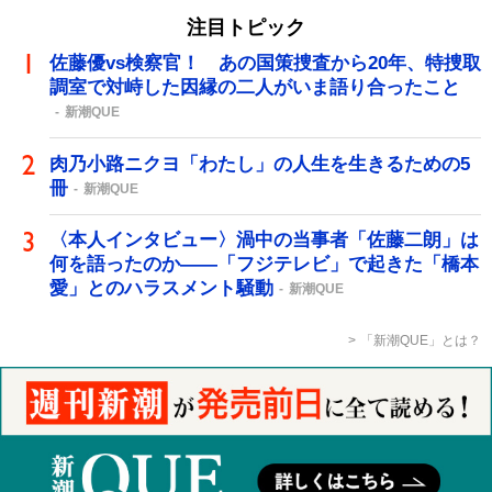
注目トピック
佐藤優vs検察官！ あの国策捜査から20年、特捜取
調室で対峙した因縁の二人がいま語り合ったこと
新潮QUE
肉乃小路ニクヨ「わたし」の人生を生きるための5
冊
新潮QUE
〈本人インタビュー〉渦中の当事者「佐藤二朗」は
何を語ったのか――「フジテレビ」で起きた「橋本
愛」とのハラスメント騒動
新潮QUE
「新潮QUE」とは？