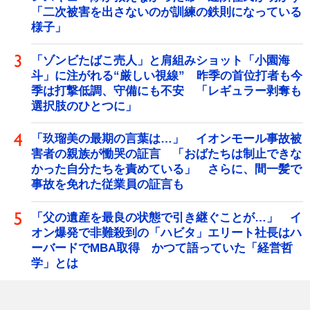
「二次被害を出さないのが訓練の鉄則になっている
様子」
「ゾンビたばこ売人」と肩組みショット「小園海
斗」に注がれる“厳しい視線” 昨季の首位打者も今
季は打撃低調、守備にも不安 「レギュラー剥奪も
選択肢のひとつに」
「玖瑠美の最期の言葉は…」 イオンモール事故被
害者の親族が慟哭の証言 「おばたちは制止できな
かった自分たちを責めている」 さらに、間一髪で
事故を免れた従業員の証言も
「父の遺産を最良の状態で引き継ぐことが…」 イ
オン爆発で非難殺到の「ハビタ」エリート社長はハ
ーバードでMBA取得 かつて語っていた「経営哲
学」とは