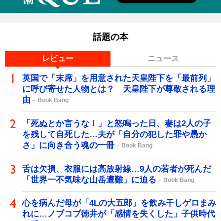
話題の本
レビュー
ニュース
英国で「末席」を用意された天皇陛下を「最前列」
に呼び寄せた人物とは？ 天皇陛下が尊敬される理
由
Book Bang
「死ぬとか言うな！」と怒鳴った日、妻は2人の子
を残して自死した…夫が「自分の犯した罪や愚か
さ」に向き合う魂の一冊
Book Bang
舌は欠損、衣服には高放射線…9人の若者が死んだ
「世界一不気味な山岳遭難」に迫る
Book Bang
心を病んだ母が「4Lの大五郎」を飲み干しゲロまみ
れに…ノブコブ徳井が「感情を失くした」子供時代