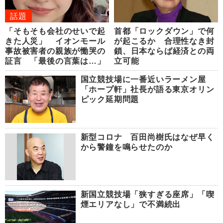
話題
「そもそも会社のせいで起
首都「ロックダウン」で何
きた人災」 イオンモール
が起こるか 合理性なき封
事故被害者の親族が慟哭の
鎖、日本ならば経済との両
証言 「最後の言葉は…」
立可能
国立競技場に一番近いラーメン屋
「ホープ軒」社長が語る東京オリン
ピック延期問題
新型コロナ 百田尚樹氏はなぜ早く
から警鐘を鳴らせたのか
新国立競技場「狭すぎる座席」「喫
煙エリアなし」で不満続出