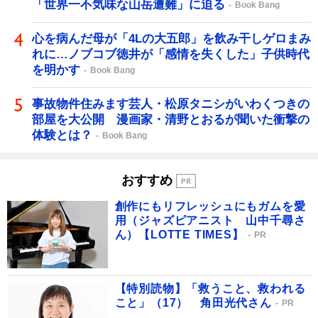
「世界一不気味な山岳遭難」に迫る
Book Bang
心を病んだ母が「4Lの大五郎」を飲み干しゲロまみ
れに…ノブコブ徳井が「感情を失くした」子供時代
を明かす
Book Bang
事故物件住みます芸人・松原タニシがいわくつきの
部屋を大公開 漫画家・清野とおるが聞いた衝撃の
体験とは？
Book Bang
おすすめ
創作にもリフレッシュにもガムを愛
用（ジャズピアニスト 山中千尋さ
ん）【LOTTE TIMES】
PR
【特別読物】「救うこと、救われる
こと」（17） 角田光代さん
PR