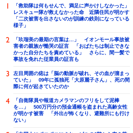
「救助隊は何もせんで、満足に声かけしなかった」
レスキュー隊が救えなかった命 近隣住民が明かす
「二次被害を出さないのが訓練の鉄則になっている
様子」
「玖瑠美の最期の言葉は…」 イオンモール事故被
害者の親族が慟哭の証言 「おばたちは制止できな
かった自分たちを責めている」 さらに、間一髪で
事故を免れた従業員の証言も
左目周囲の痣は「脳の動脈が破れ、その血が溜まっ
ていた」 09年に孤独死「大原麗子さん」、死の間
際に何が起きていたのか
「自衛隊員や報道カメラマンのフリをして泥棒
を…」 500万円分の預金通帳を盗まれた高齢女性
が明かす被害 「外出が怖くなり、避難所にも行け
ない」