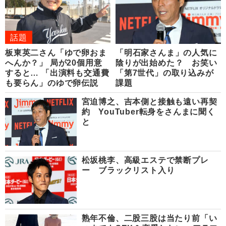
話題
板東英二さん「ゆで卵おま
「明石家さんま」の人気に
へんか？」 局が20個用意
陰りが出始めた？ お笑い
すると… 「出演料も交通費
「第7世代」の取り込みが
も要らん」のゆで卵伝説
課題
宮迫博之、吉本側と接触も遠い再契
約 YouTuber転身をさんまに聞く
と
松坂桃李、高級エステで禁断プレ
ー ブラックリスト入り
熟年不倫、二股三股は当たり前「い