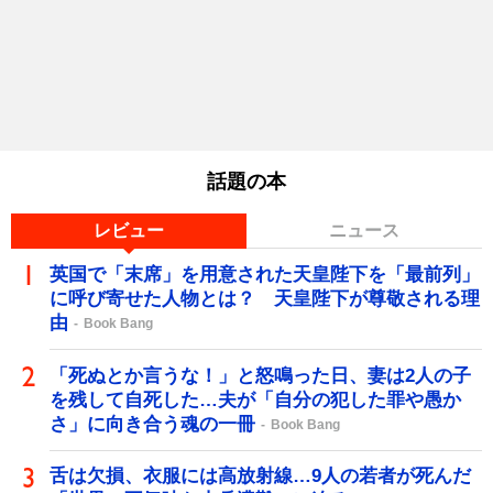
話題の本
レビュー
ニュース
英国で「末席」を用意された天皇陛下を「最前列」
に呼び寄せた人物とは？ 天皇陛下が尊敬される理
由
Book Bang
「死ぬとか言うな！」と怒鳴った日、妻は2人の子
を残して自死した…夫が「自分の犯した罪や愚か
さ」に向き合う魂の一冊
Book Bang
舌は欠損、衣服には高放射線…9人の若者が死んだ