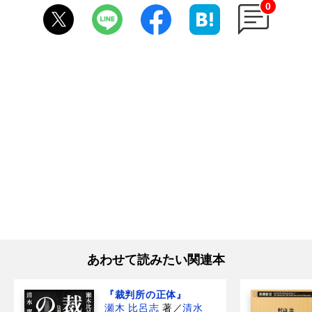
0
あわせて読みたい関連本
『裁判所の正体』
瀬木 比呂志
著
／
清水