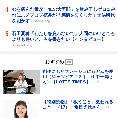
心を病んだ母が「4Lの大五郎」を飲み干しゲロまみ
れに…ノブコブ徳井が「感情を失くした」子供時代
を明かす
Book Bang
石田夏穂『わたしを庇わないで』人間のいいところ
よりも悪いところを書きたい【インタビュー】
Book Bang
おすすめ
創作にもリフレッシュにもガムを愛
用（ジャズピアニスト 山中千尋さ
ん）【LOTTE TIMES】
PR
【特別読物】「救うこと、救われる
こと」（17） 角田光代さん
PR