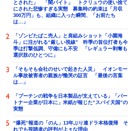
とされた」 「闇バイト」 トクリュウの使い捨て
にされた悲惨すぎる実態 募集時の約束は「月収
300万円」も、組織に入った瞬間、「お前たち
は…」
「ゾンビたばこ売人」と肩組みショット「小園海
斗」に注がれる“厳しい視線” 昨季の首位打者も今
季は打撃低調、守備にも不安 「レギュラー剥奪も
選択肢のひとつに」
「そもそも会社のせいで起きた人災」 イオンモー
ル事故被害者の親族が慟哭の証言 「最後の言葉
は…」
「プーチンの戦争を日本製品が支えている」「パー
トナー企業が日本に」米紙が報じた“スパイ天国”の
実態
“爆死”報道の「のん」13年ぶり連ドラ本格復帰 そ
れでも視聴者の評判が上々な理由