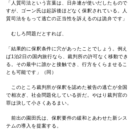
「人質司法という言葉は、日弁連が使いだしたもので
すが、ゴーン氏は起訴後ほどなく保釈されている。人
質司法をもって逃亡の正当性を訴えるのは詭弁です」
むしろ問題だとすれば、
「結果的に保釈条件に穴があったことでしょう。例え
ば1泊2日の国内旅行なら、裁判所の許可なく移動でき
る。その最中に誰かと接触でき、行方をくらませるこ
とも可能です」（同）
このところ裁判所が保釈を認めた被告の逃亡が全国
で相次ぎ、社会問題化している折だ。やはり裁判官の
罪は決して小さくあるまい。
前出の園田氏は、保釈要件の緩和とあわせた新シス
テムの導入を提案する。