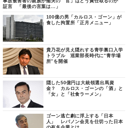
事故被害者の親族が慟哭の
官」はどう責任取るのか
証言 「最後の言葉は…」
100億の男「カルロス・ゴーン」が
食した拘置所「正月メニュー」
貴乃花が見え隠れする青学裏口入学
トラブル 巡業部長時代に“青学場
所”を開催
隠した50億円は大統領選出馬資
金？ カルロス・ゴーンの「酒」と
「女」と「社食ラーメン」
ゴーン逃亡劇に浮上する「日本
人」 レバノン会見を仕切った日本
の有名企業とは