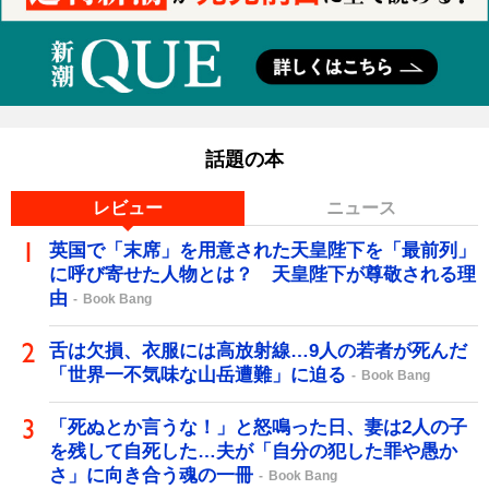
話題の本
レビュー
ニュース
英国で「末席」を用意された天皇陛下を「最前列」
に呼び寄せた人物とは？ 天皇陛下が尊敬される理
由
Book Bang
舌は欠損、衣服には高放射線…9人の若者が死んだ
「世界一不気味な山岳遭難」に迫る
Book Bang
「死ぬとか言うな！」と怒鳴った日、妻は2人の子
を残して自死した…夫が「自分の犯した罪や愚か
さ」に向き合う魂の一冊
Book Bang