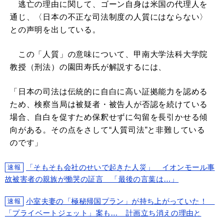
逃亡の理由に関して、ゴーン自身は米国の代理人を
通じ、〈日本の不正な司法制度の人質にはならない〉
との声明を出している。
この「人質」の意味について、甲南大学法科大学院
教授（刑法）の園田寿氏が解説するには、
「日本の司法は伝統的に自白に高い証拠能力を認める
ため、検察当局は被疑者・被告人が否認を続けている
場合、自白を促すため保釈せずに勾留を長引かせる傾
向がある。その点をさして“人質司法”と非難している
のです」
「そもそも会社のせいで起きた人災」 イオンモール事
速報
故被害者の親族が慟哭の証言 「最後の言葉は…」
小室夫妻の「極秘帰国プラン」が持ち上がっていた！
速報
「プライベートジェット」案も… 計画立ち消えの理由と