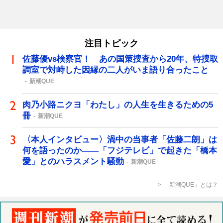
注目トピック
佐藤優vs検察官！ あの国策捜査から20年、特捜取
調室で対峙した因縁の二人がいま語り合ったこと
新潮QUE
肉乃小路ニクヨ「わたし」の人生を生きるための5
冊
新潮QUE
〈本人インタビュー〉渦中の当事者「佐藤二朗」は
何を語ったのか――「フジテレビ」で起きた「橋本
愛」とのハラスメント騒動
新潮QUE
「新潮QUE」とは？