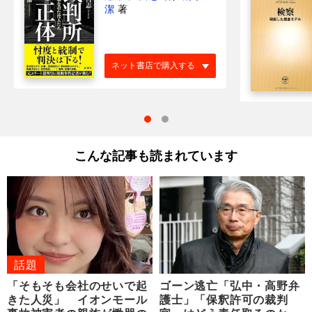
潔
著
ネット書店で購入する
こんな記事も読まれています
話題
「そもそも会社のせいで起
ゴーン逃亡「弘中・高野弁
きた人災」 イオンモール
護士」「保釈許可の裁判