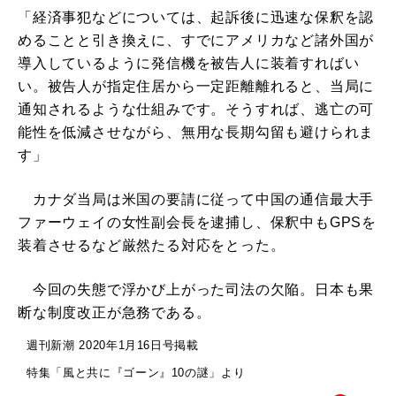
「経済事犯などについては、起訴後に迅速な保釈を認
めることと引き換えに、すでにアメリカなど諸外国が
導入しているように発信機を被告人に装着すればい
い。被告人が指定住居から一定距離離れると、当局に
通知されるような仕組みです。そうすれば、逃亡の可
能性を低減させながら、無用な長期勾留も避けられま
す」
カナダ当局は米国の要請に従って中国の通信最大手
ファーウェイの女性副会長を逮捕し、保釈中もGPSを
装着させるなど厳然たる対応をとった。
今回の失態で浮かび上がった司法の欠陥。日本も果
断な制度改正が急務である。
週刊新潮 2020年1月16日号掲載
特集「風と共に『ゴーン』10の謎」より