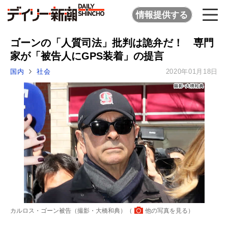
情報提供する
ゴーンの「人質司法」批判は詭弁だ！ 専門
家が「被告人にGPS装着」の提言
国内
社会
2020年01月18日
カルロス・ゴーン被告（撮影・大橋和典）（
他の写真を見る
）