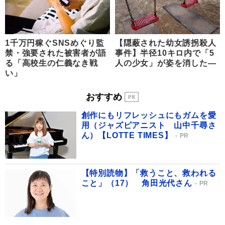
1千万円稼ぐSNSめぐり監
【隠蔽された幼女誘拐殺人
禁・強要された被害者が語
事件】半径10キロ内で「5
る「高校生の仁義なき戦
人の少女」が姿を消した―
い」
おすすめ
創作にもリフレッシュにもガムを愛
用（ジャズピアニスト 山中千尋さ
ん）【LOTTE TIMES】
PR
【特別読物】「救うこと、救われる
こと」（17） 角田光代さん
PR