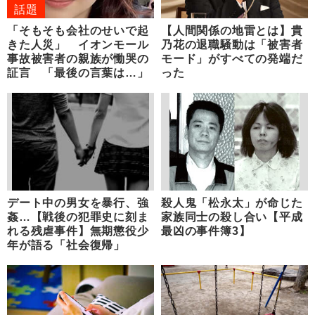
話題
「そもそも会社のせいで起
【人間関係の地雷とは】貴
きた人災」 イオンモール
乃花の退職騒動は「被害者
事故被害者の親族が慟哭の
モード」がすべての発端だ
証言 「最後の言葉は…」
った
デート中の男女を暴行、強
殺人鬼「松永太」が命じた
姦…【戦後の犯罪史に刻ま
家族同士の殺し合い【平成
れる残虐事件】無期懲役少
最凶の事件簿3】
年が語る「社会復帰」