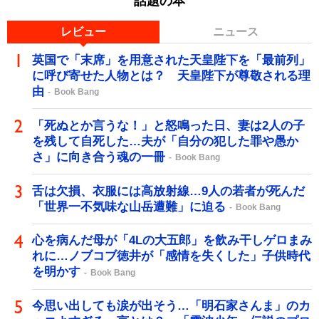
話題の本
レビュー
ニュース
英国で「末席」を用意された天皇陛下を「最前列」
に呼び寄せた人物とは？ 天皇陛下が尊敬される理
由
Book Bang
「死ぬとか言うな！」と怒鳴った日、妻は2人の子
を残して自死した…夫が「自分の犯した罪や愚か
さ」に向き合う魂の一冊
Book Bang
舌は欠損、衣服には高放射線…9人の若者が死んだ
「世界一不気味な山岳遭難」に迫る
Book Bang
心を病んだ母が「4Lの大五郎」を飲み干しゲロまみ
れに…ノブコブ徳井が「感情を失くした」子供時代
を明かす
Book Bang
今思い出しても涙が出そう…「明石家さんま」のカ