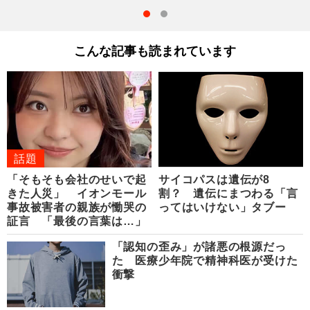
こんな記事も読まれています
話題
「そもそも会社のせいで起
サイコパスは遺伝が8
きた人災」 イオンモール
割？ 遺伝にまつわる「言
事故被害者の親族が慟哭の
ってはいけない」タブー
証言 「最後の言葉は…」
「認知の歪み」が諸悪の根源だっ
た 医療少年院で精神科医が受けた
衝撃