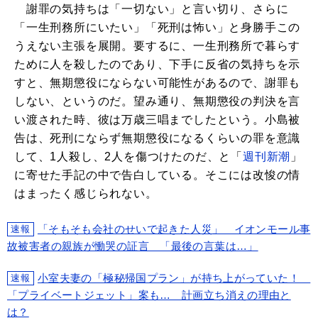
謝罪の気持ちは「一切ない」と言い切り、さらに
「一生刑務所にいたい」「死刑は怖い」と身勝手この
うえない主張を展開。要するに、一生刑務所で暮らす
ために人を殺したのであり、下手に反省の気持ちを示
すと、無期懲役にならない可能性があるので、謝罪も
しない、というのだ。望み通り、無期懲役の判決を言
い渡された時、彼は万歳三唱までしたという。小島被
告は、死刑にならず無期懲役になるくらいの罪を意識
して、1人殺し、2人を傷つけたのだ、と「
週刊新潮
」
に寄せた手記の中で告白している。そこには改悛の情
はまったく感じられない。
「そもそも会社のせいで起きた人災」 イオンモール事
速報
故被害者の親族が慟哭の証言 「最後の言葉は…」
小室夫妻の「極秘帰国プラン」が持ち上がっていた！
速報
「プライベートジェット」案も… 計画立ち消えの理由と
は？