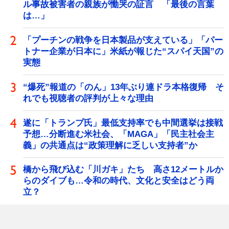
ル事故被害者の親族が慟哭の証言 「最後の言葉
は…」
「プーチンの戦争を日本製品が支えている」「パー
トナー企業が日本に」米紙が報じた“スパイ天国”の
実態
“爆死”報道の「のん」13年ぶり連ドラ本格復帰 そ
れでも視聴者の評判が上々な理由
遂に「トランプ氏」最低支持率でも中間選挙は接戦
予想…分断進む米社会、「MAGA」「民主社会主
義」の共通点は“政策理解に乏しい支持者”か
橋から飛び込む「川ガキ」たち 高さ12メートルか
らのダイブも…令和の時代、文化と安全はどう両
立？