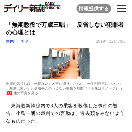
情報提供する
「無期懲役で万歳三唱」 反省しない犯罪者
の心理とは
国内
社会
2019年12月30日
謝罪の気持ちは「一切ない」と言い切り、さらに「一生刑務所にいたい」
「死刑は怖い」と身勝手このうえない主張を展開（※画像はイメージ）（
他の写真を見る
）
東海道新幹線内で3人の乗客を殺傷した事件の被
告、小島一朗の裁判での言動は、過去類をみないよう
なものだった。