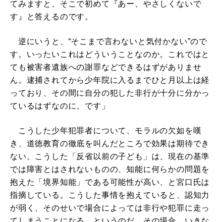
てみますと、そこで初めて『あー、やさしくないで
す』と答えるのです。
逆にいうと、“そこまで言わないと気付かない”ので
す。いったいこれはどういうことなのか。これではと
ても被害者遺族への謝罪などできるはずがありませ
ん。逮捕されてから少年院に入るまでひと月以上は経
っており、その間に自分の犯した非行が十分に分かっ
ているはずなのに、です」
こうした少年犯罪者について、モラルの欠如を嘆
き、道徳教育の徹底を叫んだところで効果は期待でき
ない。こうした「反省以前の子ども」は、現在の基準
では障害とはされないものの、知能に何らかの問題を
抱えた「境界知能」である可能性が高い、と宮口氏は
指摘している。こうした事情を抱えていると、認知力
が弱く、そのせいで場合によっては非行や犯罪に走っ
てしまうことになる、というのだ。その場合、いきな