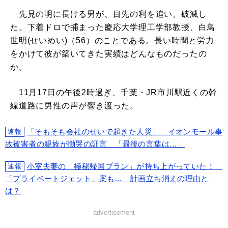
先見の明に長ける男が、目先の利を追い、破滅し
た。下着ドロで捕まった慶応大学理工学部教授、白鳥
世明(せいめい)（56）のことである。長い時間と労力
をかけて彼が築いてきた実績はどんなものだったの
か。
11月17日の午後2時過ぎ、千葉・JR市川駅近くの幹
線道路に男性の声が響き渡った。
「そもそも会社のせいで起きた人災」 イオンモール事
速報
故被害者の親族が慟哭の証言 「最後の言葉は…」
小室夫妻の「極秘帰国プラン」が持ち上がっていた！
速報
「プライベートジェット」案も… 計画立ち消えの理由と
は？
advertisement