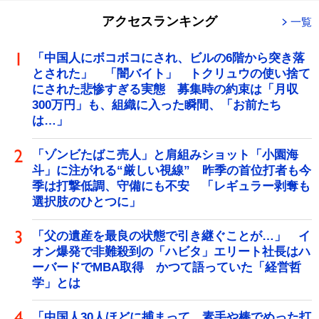
アクセスランキング
一覧
「中国人にボコボコにされ、ビルの6階から突き落
とされた」 「闇バイト」 トクリュウの使い捨て
にされた悲惨すぎる実態 募集時の約束は「月収
300万円」も、組織に入った瞬間、「お前たち
は…」
「ゾンビたばこ売人」と肩組みショット「小園海
斗」に注がれる“厳しい視線” 昨季の首位打者も今
季は打撃低調、守備にも不安 「レギュラー剥奪も
選択肢のひとつに」
「父の遺産を最良の状態で引き継ぐことが…」 イ
オン爆発で非難殺到の「ハビタ」エリート社長はハ
ーバードでMBA取得 かつて語っていた「経営哲
学」とは
「中国人30人ほどに捕まって、素手や棒でめった打