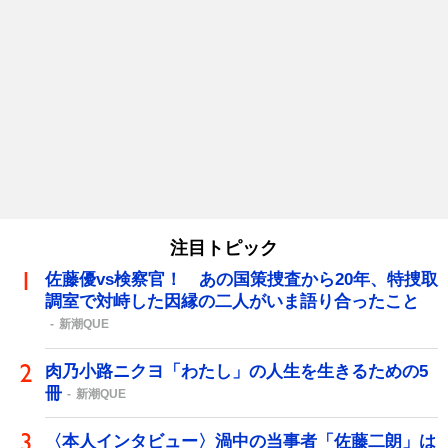
注目トピック
佐藤優vs検察官！ あの国策捜査から20年、特捜取
調室で対峙した因縁の二人がいま語り合ったこと
新潮QUE
肉乃小路ニクヨ「わたし」の人生を生きるための5
冊
新潮QUE
〈本人インタビュー〉渦中の当事者「佐藤二朗」は