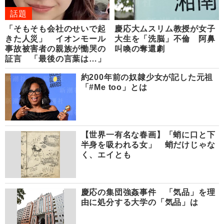
話題
「そもそも会社のせいで起
慶応大ムスリム教授が女子
きた人災」 イオンモール
大生を「洗脳」不倫 阿鼻
事故被害者の親族が慟哭の
叫喚の奪還劇
証言 「最後の言葉は…」
約200年前の奴隷少女が記した元祖
「#Me too」とは
【世界一有名な春画】「蛸に口と下
半身を吸われる女」 蛸だけじゃな
く、エイとも
慶応の集団強姦事件 「気品」を理
由に処分する大学の「気品」は