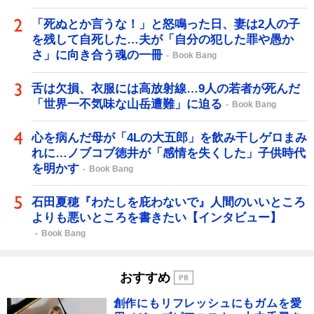
「死ぬとか言うな！」と怒鳴った日、妻は2人の子
を残して自死した…夫が「自分の犯した罪や愚か
さ」に向き合う魂の一冊
Book Bang
舌は欠損、衣服には高放射線…9人の若者が死んだ
「世界一不気味な山岳遭難」に迫る
Book Bang
心を病んだ母が「4Lの大五郎」を飲み干しゲロまみ
れに…ノブコブ徳井が「感情を失くした」子供時代
を明かす
Book Bang
石田夏穂『わたしを庇わないで』人間のいいところ
よりも悪いところを書きたい【インタビュー】
Book Bang
おすすめ
創作にもリフレッシュにもガムを愛