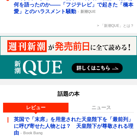
何を語ったのか――「フジテレビ」で起きた「橋本
愛」とのハラスメント騒動
新潮QUE
「新潮QUE」とは？
話題の本
レビュー
ニュース
英国で「末席」を用意された天皇陛下を「最前列」
に呼び寄せた人物とは？ 天皇陛下が尊敬される理
由
Book Bang