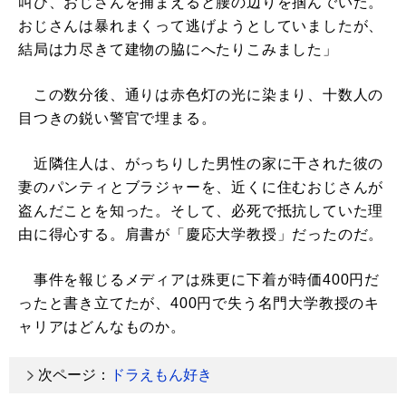
叫び、おじさんを捕まえると腰の辺りを掴んでいた。
おじさんは暴れまくって逃げようとしていましたが、
結局は力尽きて建物の脇にへたりこみました」
この数分後、通りは赤色灯の光に染まり、十数人の
目つきの鋭い警官で埋まる。
近隣住人は、がっちりした男性の家に干された彼の
妻のパンティとブラジャーを、近くに住むおじさんが
盗んだことを知った。そして、必死で抵抗していた理
由に得心する。肩書が「慶応大学教授」だったのだ。
事件を報じるメディアは殊更に下着が時価400円だ
ったと書き立てたが、400円で失う名門大学教授のキ
ャリアはどんなものか。
次ページ：
ドラえもん好き