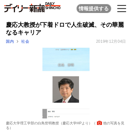
情報提供する
慶応大教授が下着ドロで人生破滅、その華麗
なるキャリア
国内
社会
2019年12月04日
慶応大学理工学部の白鳥世明教授（慶応大学HPより）（
他の写真を見
る
）