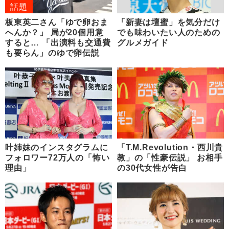
話題
板東英二さん「ゆで卵おま
「新妻は壇蜜」を気分だけ
へんか？」 局が20個用意
でも味わいたい人のための
すると… 「出演料も交通費
グルメガイド
も要らん」のゆで卵伝説
叶姉妹のインスタグラムに
「T.M.Revolution・西川貴
フォロワー72万人の「怖い
教」の「性豪伝説」 お相手
理由」
の30代女性が告白