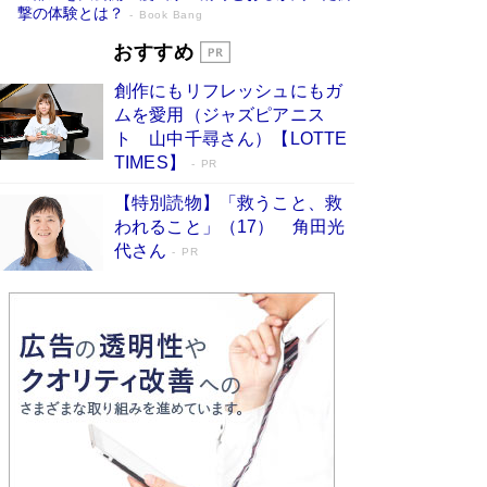
撃の体験とは？
Book Bang
追悼・東野圭吾さん 週間ベストセラーラ
おすすめ
ンキングに『容疑者Xの献身』『白夜行』
創作にもリフレッシュにもガ
など代表作が並ぶ［文庫ベストセラー］
ムを愛用（ジャズピアニス
Book Bang
ト 山中千尋さん）【LOTTE
73歳でも働くしかない 「老後レス時代」に交通
TIMES】
PR
誘導員の独白が話題
Book Bang
【特別読物】「救うこと、救
「なんで？ そんな馬鹿な……」90歳になった作
われること」（17） 角田光
家・阿刀田高さんが、ひとり暮らしの生活を明か
代さん
す
PR
Book Bang
竹内由恵の前に現れた「テレビ観ないんだよね
ぇ」という男性…夫を選んでテレ朝退社したワケ
Book Bang
和田秀樹の70代、80代向け新書がベスト3を独
占 上半期1位にも選出［新書ベストセラー］
Book Bang