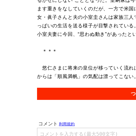
るがせにしない”こととなった。皇嗣家は
ます重きをなしていくのだが、一方で米国
女・眞子さんと夫の小室圭さんは家族三人
っぱいの生活を送る様子が目撃されている
小室夫妻に今回、“思わぬ動き”があったと
＊＊＊
悠仁さまに将来の皇位が移っていく流れは
からは「順風満帆」の気配は漂ってこない。.
つ