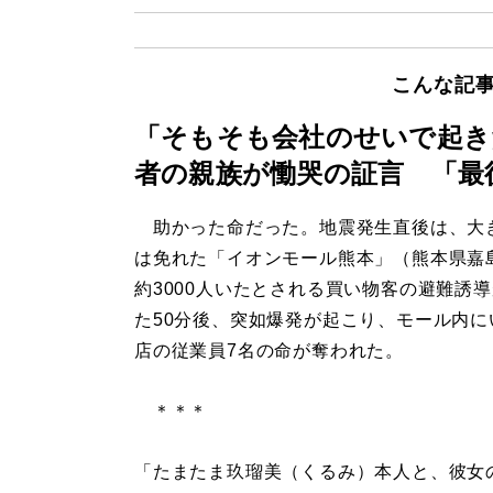
こんな記
「そもそも会社のせいで起き
者の親族が慟哭の証言 「最
助かった命だった。地震発生直後は、大
は免れた「イオンモール熊本」（熊本県嘉
約3000人いたとされる買い物客の避難誘
た50分後、突如爆発が起こり、モール内に
店の従業員7名の命が奪われた。
＊＊＊
「たまたま玖瑠美（くるみ）本人と、彼女