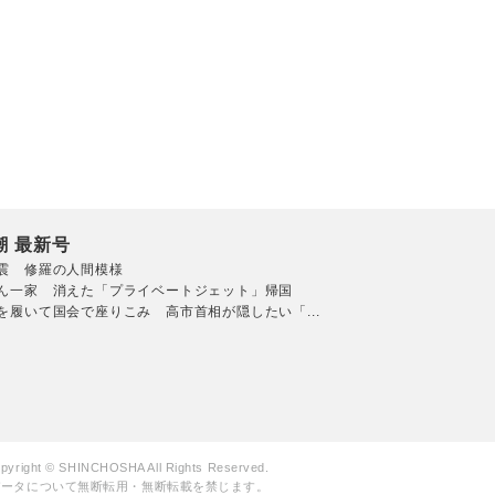
潮 最新号
震 修羅の人間模様
ん一家 消えた「プライベートジェット」帰国
を履いて国会で座りこみ 高市首相が隠したい「...
pyright © SHINCHOSHA All Rights Reserved.
データについて無断転用・無断転載を禁じます。