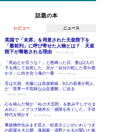
話題の本
レビュー
ニュース
英国で「末席」を用意された天皇陛下を
「最前列」に呼び寄せた人物とは？ 天皇
陛下が尊敬される理由
Book Bang
「死ぬとか言うな！」と怒鳴った日、妻は2人の
子を残して自死した…夫が「自分の犯した罪や愚
かさ」に向き合う魂の一冊
Book Bang
舌は欠損、衣服には高放射線…9人の若者が死ん
だ「世界一不気味な山岳遭難」に迫る
Book Bang
心を病んだ母が「4Lの大五郎」を飲み干しゲロま
みれに…ノブコブ徳井が「感情を失くした」子供
時代を明かす
Book Bang
事故物件住みます芸人・松原タニシがいわくつき
の部屋を大公開 漫画家・清野とおるが聞いた衝