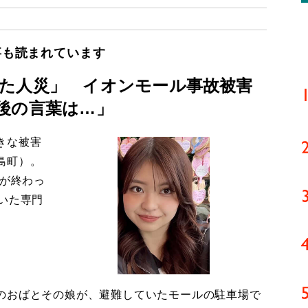
事も読まれています
た人災」 イオンモール事故被害
後の言葉は…」
きな被害
島町）。
導が終わっ
いた専門
のおばとその娘が、避難していたモールの駐車場で