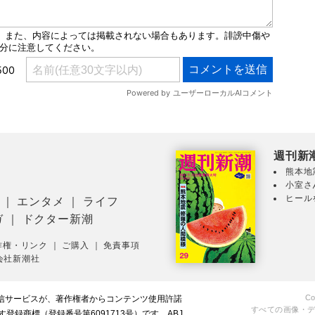
週刊新
熊本地
小室さ
ヒール
｜
エンタメ
｜
ライフ
ガ
｜
ドクター新潮
作権・リンク
｜
ご購入
｜
免責事項
会社新潮社
Co
配信サービスが、著作権者からコンテンツ使用許諾
すべての画像・
録商標（登録番号第6091713号）です。ABJ