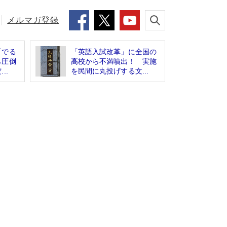
メルマガ登録
「でる
「英語入試改革」に全国の
ら圧倒
高校から不満噴出！ 実施
..
を民間に丸投げする文...