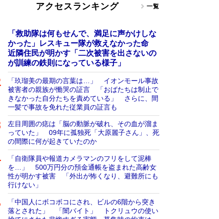
アクセスランキング
一覧
「救助隊は何もせんで、満足に声かけしな
かった」レスキュー隊が救えなかった命
近隣住民が明かす「二次被害を出さないの
が訓練の鉄則になっている様子」
「玖瑠美の最期の言葉は…」 イオンモール事故
被害者の親族が慟哭の証言 「おばたちは制止で
きなかった自分たちを責めている」 さらに、間
一髪で事故を免れた従業員の証言も
左目周囲の痣は「脳の動脈が破れ、その血が溜ま
っていた」 09年に孤独死「大原麗子さん」、死
の間際に何が起きていたのか
「自衛隊員や報道カメラマンのフリをして泥棒
を…」 500万円分の預金通帳を盗まれた高齢女
性が明かす被害 「外出が怖くなり、避難所にも
行けない」
「中国人にボコボコにされ、ビルの6階から突き
落とされた」 「闇バイト」 トクリュウの使い