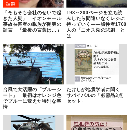
話題
「そもそも会社のせいで起
193～200ページを立ち読
きた人災」 イオンモール
みしたら間違いなくレジに
事故被害者の親族が慟哭の
持っていく――犠牲者1700
証言 「最後の言葉は…」
人の「ニオス湖の悲劇」と
は
台風で大活躍の「ブルーシ
たけしが地震学者に聞く
ート」 最初はオレンジ色
サバイバルの「必需品3点
でブルーに変えた特別な事
セット」
情