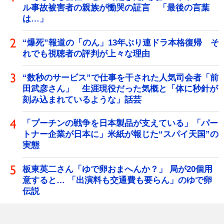
ル事故被害者の親族が慟哭の証言 「最後の言葉
は…」
“爆死”報道の「のん」13年ぶり連ドラ本格復帰 そ
れでも視聴者の評判が上々な理由
“数秒のサービス”で仕事を干された人気司会者「前
田武彦さん」 生涯現役だった気概と「体に秒針が
刻み込まれているような」話芸
「プーチンの戦争を日本製品が支えている」「パー
トナー企業が日本に」米紙が報じた“スパイ天国”の
実態
板東英二さん「ゆで卵おまへんか？」 局が20個用
意すると… 「出演料も交通費も要らん」のゆで卵
伝説