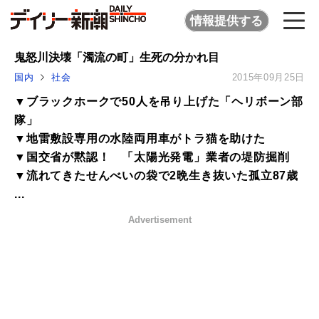
情報提供する
鬼怒川決壊「濁流の町」生死の分かれ目
国内
社会
2015年09月25日
▼ブラックホークで50人を吊り上げた「ヘリボーン部
隊」
▼地雷敷設専用の水陸両用車がトラ猫を助けた
▼国交省が黙認！ 「太陽光発電」業者の堤防掘削
▼流れてきたせんべいの袋で2晩生き抜いた孤立87歳
...
Advertisement