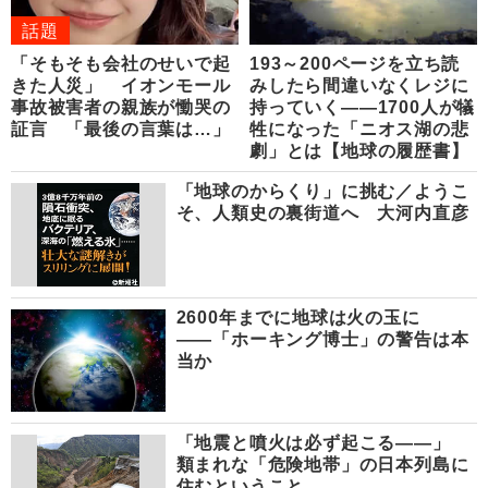
話題
「そもそも会社のせいで起
193～200ページを立ち読
きた人災」 イオンモール
みしたら間違いなくレジに
事故被害者の親族が慟哭の
持っていく――1700人が犠
証言 「最後の言葉は…」
牲になった「ニオス湖の悲
劇」とは【地球の履歴書】
「地球のからくり」に挑む／ようこ
そ、人類史の裏街道へ 大河内直彦
2600年までに地球は火の玉に
――「ホーキング博士」の警告は本
当か
「地震と噴火は必ず起こる――」
類まれな「危険地帯」の日本列島に
住むということ