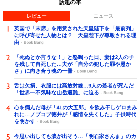
話題の本
レビュー
ニュース
英国で「末席」を用意された天皇陛下を「最前列」
に呼び寄せた人物とは？ 天皇陛下が尊敬される理
由
Book Bang
「死ぬとか言うな！」と怒鳴った日、妻は2人の子
を残して自死した…夫が「自分の犯した罪や愚か
さ」に向き合う魂の一冊
Book Bang
舌は欠損、衣服には高放射線…9人の若者が死んだ
「世界一不気味な山岳遭難」に迫る
Book Bang
心を病んだ母が「4Lの大五郎」を飲み干しゲロまみ
れに…ノブコブ徳井が「感情を失くした」子供時代
を明かす
Book Bang
今思い出しても涙が出そう…「明石家さんま」のカ