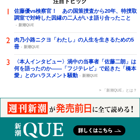
注目トピック
佐藤優vs検察官！ あの国策捜査から20年、特捜取
調室で対峙した因縁の二人がいま語り合ったこと
新潮QUE
肉乃小路ニクヨ「わたし」の人生を生きるための5
冊
新潮QUE
〈本人インタビュー〉渦中の当事者「佐藤二朗」は
何を語ったのか――「フジテレビ」で起きた「橋本
愛」とのハラスメント騒動
新潮QUE
「新潮QUE」とは？