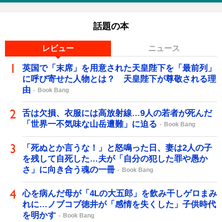
話題の本
レビュー
ニュース
英国で「末席」を用意された天皇陛下を「最前列」
に呼び寄せた人物とは？ 天皇陛下が尊敬される理
由
Book Bang
舌は欠損、衣服には高放射線…9人の若者が死んだ
「世界一不気味な山岳遭難」に迫る
Book Bang
「死ぬとか言うな！」と怒鳴った日、妻は2人の子
を残して自死した…夫が「自分の犯した罪や愚か
さ」に向き合う魂の一冊
Book Bang
心を病んだ母が「4Lの大五郎」を飲み干しゲロまみ
れに…ノブコブ徳井が「感情を失くした」子供時代
を明かす
Book Bang