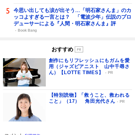
今思い出しても涙が出そう…「明石家さんま」のカ
ッコよすぎる一言とは？ 「電波少年」伝説のプロ
デューサーによる『人間・明石家さんま』評
Book Bang
おすすめ
創作にもリフレッシュにもガムを愛
用（ジャズピアニスト 山中千尋さ
ん）【LOTTE TIMES】
PR
【特別読物】「救うこと、救われる
こと」（17） 角田光代さん
PR