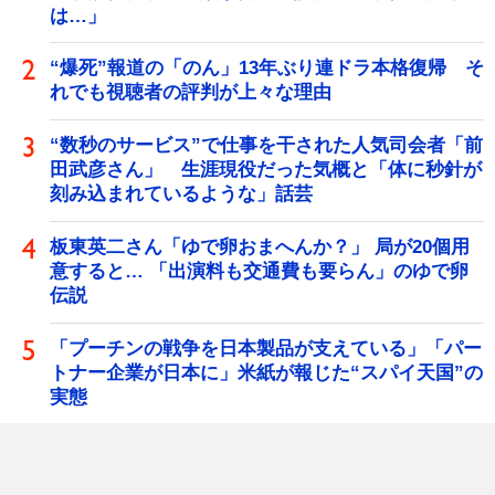
は…」
“爆死”報道の「のん」13年ぶり連ドラ本格復帰 そ
れでも視聴者の評判が上々な理由
“数秒のサービス”で仕事を干された人気司会者「前
田武彦さん」 生涯現役だった気概と「体に秒針が
刻み込まれているような」話芸
板東英二さん「ゆで卵おまへんか？」 局が20個用
意すると… 「出演料も交通費も要らん」のゆで卵
伝説
「プーチンの戦争を日本製品が支えている」「パー
トナー企業が日本に」米紙が報じた“スパイ天国”の
実態