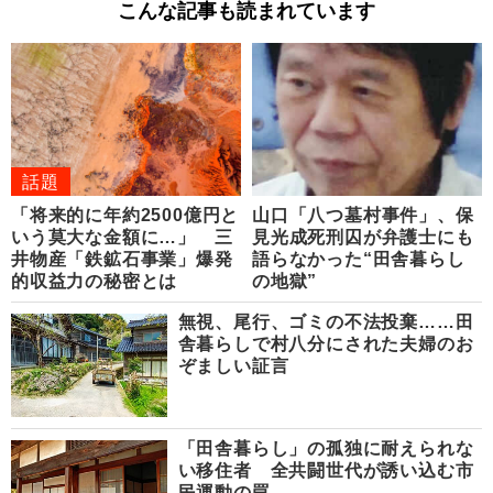
こんな記事も読まれています
話題
「将来的に年約2500億円と
山口「八つ墓村事件」、保
いう莫大な金額に…」 三
見光成死刑囚が弁護士にも
井物産「鉄鉱石事業」爆発
語らなかった“田舎暮らし
的収益力の秘密とは
の地獄”
無視、尾行、ゴミの不法投棄……田
舎暮らしで村八分にされた夫婦のお
ぞましい証言
「田舎暮らし」の孤独に耐えられな
い移住者 全共闘世代が誘い込む市
民運動の罠