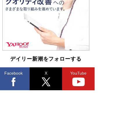
Book Bang
「不意に涙が出そうに…」高嶋政伸が明かし
た“13歳の娘を暴行する役”への葛藤 インティマ
シーコーディネーターに支えられたNHK『大奥』
の裏側
Book Bang
デイリー新潮をフォローする
Facebook
X
YouTube