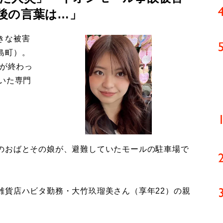
後の言葉は…」
きな被害
島町）。
導が終わっ
いた専門
のおばとその娘が、避難していたモールの駐車場で
貨店ハビタ勤務・大竹玖瑠美さん（享年22）の親