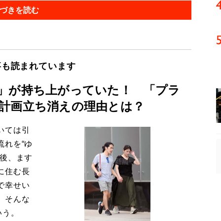
づきを読む
事も読まれています
」が持ち上がっていた！ 「プラ
計画立ち消えの理由とは？
いては引
流れを“ゆ
今後、ます
に住む長
で幸せい
。そんな
いう。