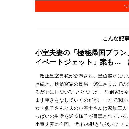
つ
こんな記
小室夫妻の「極秘帰国プラン
イベートジェット」案も… 
改正皇室典範が公布され、皇位継承につ
き続き、秋篠宮家の長男・悠仁さままでの
るがせにしない”こととなった。皇嗣家は
ます重きをなしていくのだが、一方で米国
女・眞子さんと夫の小室圭さんは家族三人
っぱいの生活を送る様子が目撃されている
小室夫妻に今回、“思わぬ動き”があったと