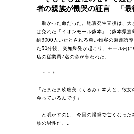
者の親族が慟哭の証言 「最
助かった命だった。地震発生直後は、大
は免れた「イオンモール熊本」（熊本県嘉
約3000人いたとされる買い物客の避難誘
た50分後、突如爆発が起こり、モール内に
店の従業員7名の命が奪われた。
＊＊＊
「たまたま玖瑠美（くるみ）本人と、彼女
会っているんです」
と明かすのは、今回の爆発で亡くなった雑
族の男性だ。...