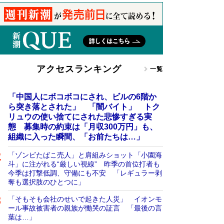
アクセスランキング
一覧
「中国人にボコボコにされ、ビルの6階か
ら突き落とされた」 「闇バイト」 トク
リュウの使い捨てにされた悲惨すぎる実
態 募集時の約束は「月収300万円」も、
組織に入った瞬間、「お前たちは…」
「ゾンビたばこ売人」と肩組みショット「小園海
斗」に注がれる“厳しい視線” 昨季の首位打者も
今季は打撃低調、守備にも不安 「レギュラー剥
奪も選択肢のひとつに」
「そもそも会社のせいで起きた人災」 イオンモ
ール事故被害者の親族が慟哭の証言 「最後の言
葉は…」