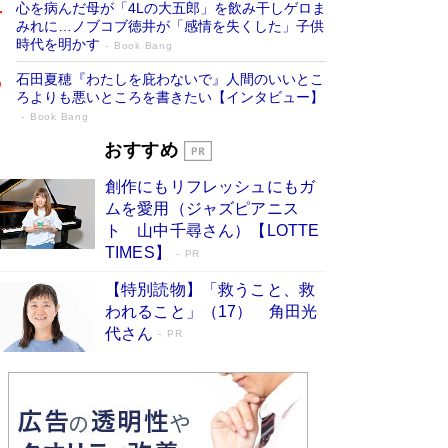
心を病んだ母が「4Lの大五郎」を飲み干しゲロま
みれに…ノブコブ徳井が「感情を失くした」子供
時代を明かす
Book Bang
石田夏穂『わたしを庇わないで』人間のいいとこ
ろよりも悪いところを書きたい【インタビュー】
Book Bang
「叱って伸びるやつは、褒めたらもっと伸
おすすめ
びる」俳優・高嶋政伸が家族に教わっ
創作にもリフレッシュにもガ
た“人を育てるコツ”…芸への考え方を明か
ムを愛用（ジャズピアニス
す
Book Bang
ト 山中千尋さん）【LOTTE
「『火垂るの墓』は、大嘘である」原作者が抱き
TIMES】
PR
続けた“自責の念”とは…「自己憐憫は描きたくな
い」監督が徹底的にこだわったこと（後編） #
【特別読物】「救うこと、救
戦争の記憶
Book Bang
われること」（17） 角田光
代さん
美輪明宏 晩年の回答を集めた『ほほえんで生き
PR
るための人生相談』がランクイン［エンターテイ
メントベストセラー］
Book Bang
「宇宙兄弟」最終46巻がベストセラー1位 宇宙
開発への関心を押し上げた18年の物語に幕 特装
版には「宇宙で描かれたマンガ」も収録