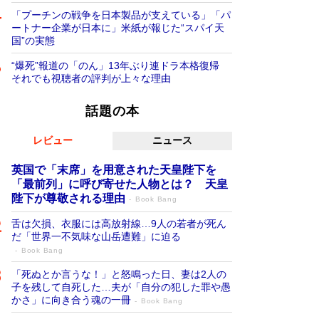
「プーチンの戦争を日本製品が支えている」「パ
ートナー企業が日本に」米紙が報じた“スパイ天
国”の実態
“爆死”報道の「のん」13年ぶり連ドラ本格復帰
それでも視聴者の評判が上々な理由
話題の本
レビュー
ニュース
英国で「末席」を用意された天皇陛下を
「最前列」に呼び寄せた人物とは？ 天皇
陛下が尊敬される理由
Book Bang
舌は欠損、衣服には高放射線…9人の若者が死ん
だ「世界一不気味な山岳遭難」に迫る
Book Bang
「死ぬとか言うな！」と怒鳴った日、妻は2人の
子を残して自死した…夫が「自分の犯した罪や愚
かさ」に向き合う魂の一冊
Book Bang