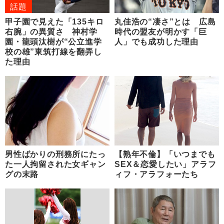
話題
甲子園で見えた「135キロ
丸佳浩の“凄さ”とは 広島
右腕」の異質さ 神村学
時代の盟友が明かす「巨
園・龍頭汰樹が“公立進学
人」でも成功した理由
校の雄”東筑打線を翻弄し
た理由
男性ばかりの刑務所にたっ
【熟年不倫】「いつまでも
た一人拘留された女ギャン
SEX＆恋愛したい」アラフ
グの末路
ィフ・アラフォーたち