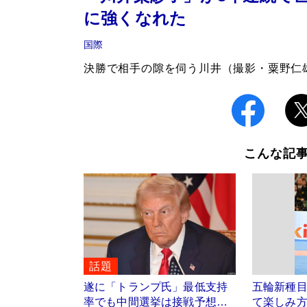
に強くなれた
国際
決勝で相手の隙を伺う川井（撮影・粟野仁
こんな記
話題
遂に「トランプ氏」最低支持
五輪新種
率でも中間選挙は接戦予想…
て楽しみ