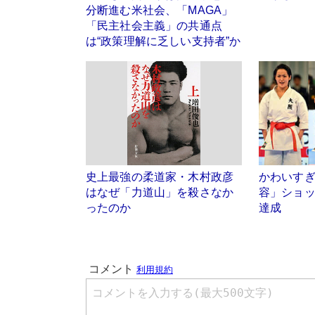
分断進む米社会、「MAGA」
「民主社会主義」の共通点
は“政策理解に乏しい支持者”か
史上最強の柔道家・木村政彦
かわいす
はなぜ「力道山」を殺さなか
容」ショッ
ったのか
達成