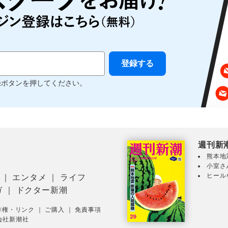
録ボタンを押してください。
週刊新
熊本地
小室さ
ヒール
｜
エンタメ
｜
ライフ
ガ
｜
ドクター新潮
作権・リンク
｜
ご購入
｜
免責事項
会社新潮社