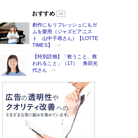
Book Bang
「『火垂るの墓』は、大嘘である」原作者が抱き
おすすめ
続けた“自責の念”とは…「自己憐憫は描きたくな
い」監督が徹底的にこだわったこと（後編） #
創作にもリフレッシュにもガ
戦争の記憶
Book Bang
ムを愛用（ジャズピアニス
ト 山中千尋さん）【LOTTE
TIMES】
PR
【特別読物】「救うこと、救
われること」（17） 角田光
代さん
PR