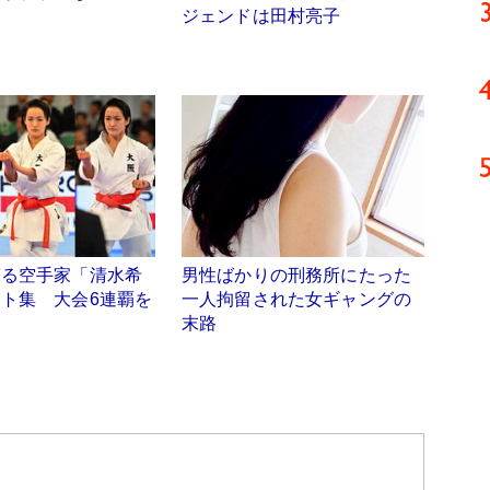
ジェンドは田村亮子
ぎる空手家「清水希
男性ばかりの刑務所にたった
ト集 大会6連覇を
一人拘留された女ギャングの
末路