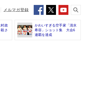
メルマガ登録
木村政
かわいすぎる空手家「清水
を殺さ
希容」ショット集 大会6
連覇を達成