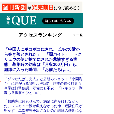
アクセスランキング
一覧
「中国人にボコボコにされ、ビルの6階か
ら突き落とされた」 「闇バイト」 トク
リュウの使い捨てにされた悲惨すぎる実
態 募集時の約束は「月収300万円」も、
組織に入った瞬間、「お前たちは…」
「ゾンビたばこ売人」と肩組みショット「小園海
斗」に注がれる“厳しい視線” 昨季の首位打者も
今季は打撃低調、守備にも不安 「レギュラー剥
奪も選択肢のひとつに」
「救助隊は何もせんで、満足に声かけしなかっ
た」レスキュー隊が救えなかった命 近隣住民が
明かす「二次被害を出さないのが訓練の鉄則にな