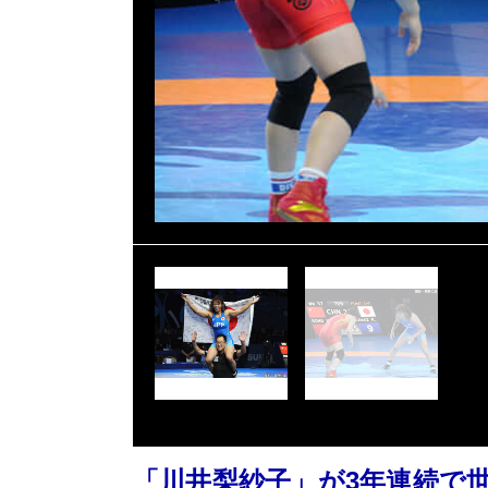
「川井梨紗子」が3年連続で