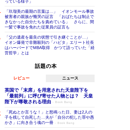
っている様子」
「玖瑠美の最期の言葉は…」 イオンモール事故
被害者の親族が慟哭の証言 「おばたちは制止で
きなかった自分たちを責めている」 さらに、間
一髪で事故を免れた従業員の証言も
「父の遺産を最良の状態で引き継ぐことが…」
イオン爆発で非難殺到の「ハビタ」エリート社長
はハーバードでMBA取得 かつて語っていた「経
営哲学」とは
話題の本
レビュー
ニュース
英国で「末席」を用意された天皇陛下を
「最前列」に呼び寄せた人物とは？ 天皇
陛下が尊敬される理由
Book Bang
「死ぬとか言うな！」と怒鳴った日、妻は2人の
子を残して自死した…夫が「自分の犯した罪や愚
かさ」に向き合う魂の一冊
Book Bang