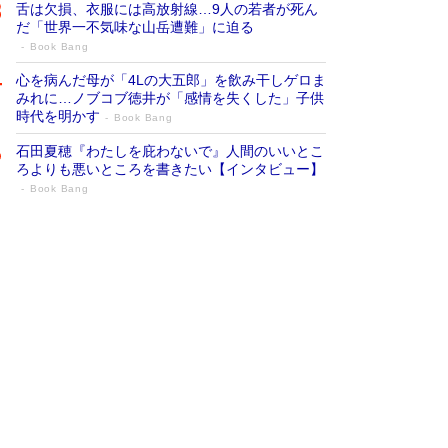
舌は欠損、衣服には高放射線…9人の若者が死ん
だ「世界一不気味な山岳遭難」に迫る
Book Bang
心を病んだ母が「4Lの大五郎」を飲み干しゲロま
みれに…ノブコブ徳井が「感情を失くした」子供
時代を明かす
Book Bang
石田夏穂『わたしを庇わないで』人間のいいとこ
ろよりも悪いところを書きたい【インタビュー】
Book Bang
73歳でも働くしかない 「老後レス時代」
に交通誘導員の独白が話題
Book Bang
「なんで？ そんな馬鹿な……」90歳になった作
家・阿刀田高さんが、ひとり暮らしの生活を明か
す
Book Bang
追悼・東野圭吾さん 週間ベストセラーランキン
グに『容疑者Xの献身』『白夜行』など代表作が
並ぶ［文庫ベストセラー］
Book Bang
和田秀樹の70代、80代向け新書がベスト3を独
占 上半期1位にも選出［新書ベストセラー］