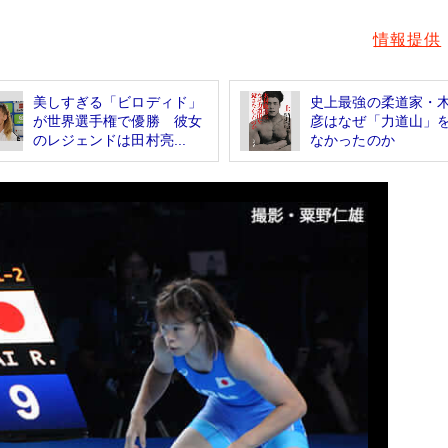
情報提供
美しすぎる「ビロディド」
史上最強の柔道家・
が世界選手権で優勝 彼女
彦はなぜ「力道山」
のレジェンドは田村亮...
なかったのか