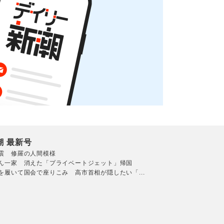
潮 最新号
震 修羅の人間模様
ん一家 消えた「プライベートジェット」帰国
を履いて国会で座りこみ 高市首相が隠したい「...