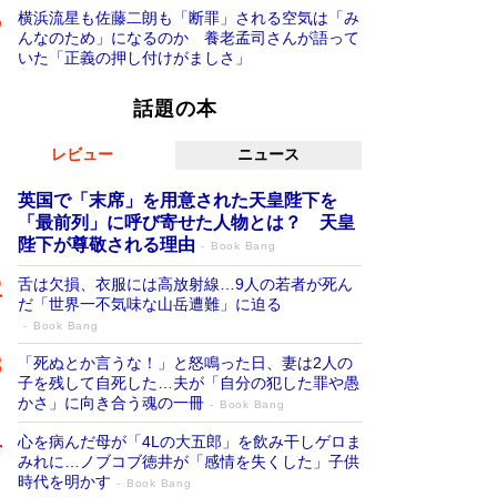
横浜流星も佐藤二朗も「断罪」される空気は「み
んなのため」になるのか 養老孟司さんが語って
いた「正義の押し付けがましさ」
話題の本
レビュー
ニュース
英国で「末席」を用意された天皇陛下を
「最前列」に呼び寄せた人物とは？ 天皇
陛下が尊敬される理由
Book Bang
舌は欠損、衣服には高放射線…9人の若者が死ん
だ「世界一不気味な山岳遭難」に迫る
Book Bang
「死ぬとか言うな！」と怒鳴った日、妻は2人の
子を残して自死した…夫が「自分の犯した罪や愚
かさ」に向き合う魂の一冊
Book Bang
心を病んだ母が「4Lの大五郎」を飲み干しゲロま
みれに…ノブコブ徳井が「感情を失くした」子供
時代を明かす
Book Bang