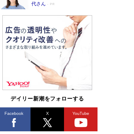
皇陛下はお元気でおられるか」がサウジ国王の第
代さん
PR
一声になる理由
Book Bang
デイリー新潮をフォローする
Facebook
X
YouTube