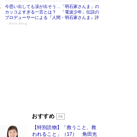
今思い出しても涙が出そう…「明石家さんま」の
カッコよすぎる一言とは？ 「電波少年」伝説の
プロデューサーによる『人間・明石家さんま』評
Book Bang
「宇宙兄弟」最終46巻がベストセラー1
位 宇宙開発への関心を押し上げた18年の
物語に幕 特装版には「宇宙で描かれたマ
ンガ」も収録
Book Bang
美輪明宏 晩年の回答を集めた『ほほえんで生き
るための人生相談』がランクイン［エンターテイ
メントベストセラー］
Book Bang
「『火垂るの墓』は、大嘘である」原作者が抱き
続けた“自責の念”とは…「自己憐憫は描きたくな
い」監督が徹底的にこだわったこと（後編） #
戦争の記憶
Book Bang
入社10年目にして最下位の営業がトップに大逆
おすすめ
転 上司の“意外な一言”から生まれた「雑談のテ
クニック」とは
Book Bang
【特別読物】「救うこと、救
皇室はなぜ世界から尊敬されているのか？ 「天
われること」（17） 角田光