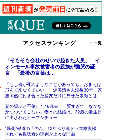
アクセスランキング
一覧
「そもそも会社のせいで起きた人災」 イ
オンモール事故被害者の親族が慟哭の証
言 「最後の言葉は…」
「もし俺が死ぬようなことがあっても、おまえは
飛んで来なくていい」 渥美清さん没後30年 家
族同然に付き合った盟友だけに見せた素顔とは
妻の親友と不倫した46歳夫 「賢すぎて、なかな
かつついてこない」妻との結婚は、32歳の誕生日
に出されたビーフシチュー
“爆死”報道の「のん」13年ぶり連ドラ本格復帰
それでも視聴者の評判が上々な理由