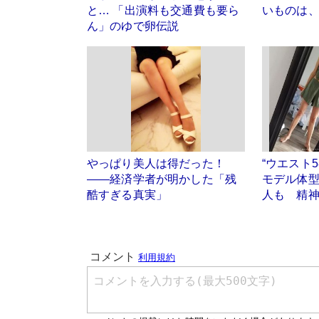
と… 「出演料も交通費も要ら
いものは
ん」のゆで卵伝説
やっぱり美人は得だった！
“ウエスト
――経済学者が明かした「残
モデル体
酷すぎる真実」
人も 精