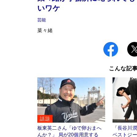
いワケ
芸能
菜々緒
こんな記
話題
板東英二さん「ゆで卵おまへ
「長谷川
んか？」 局が20個用意する
ベストジ