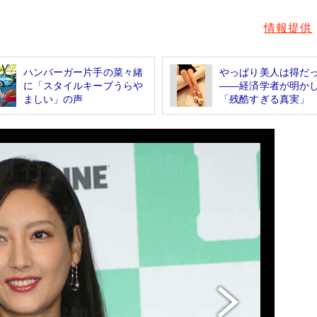
情報提供
ハンバーガー片手の菜々緒
やっぱり美人は得だ
に「スタイルキープうらや
――経済学者が明か
ましい」の声
「残酷すぎる真実」