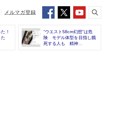
メルマガ登録
った！
“ウエスト58cm幻想”は危
した
険 モデル体型を目指し餓
死する人も 精神...