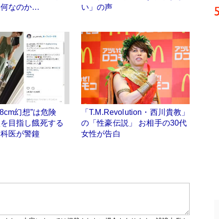
、何なのか…
い」の声
58cm幻想”は危険
「T.M.Revolution・西川貴教」
型を目指し餓死する
の「性豪伝説」 お相手の30代
神科医が警鐘
女性が告白