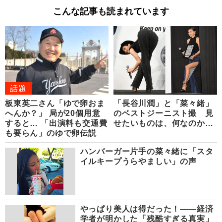
こんな記事も読まれています
話題
板東英二さん「ゆで卵おま
「長谷川潤」と「菜々緒」
へんか？」 局が20個用意
のベストジーニスト撮 見
すると… 「出演料も交通費
せたいものは、何なのか…
も要らん」のゆで卵伝説
ハンバーガー片手の菜々緒に「スタ
イルキープうらやましい」の声
やっぱり美人は得だった！――経済
学者が明かした「残酷すぎる真実」