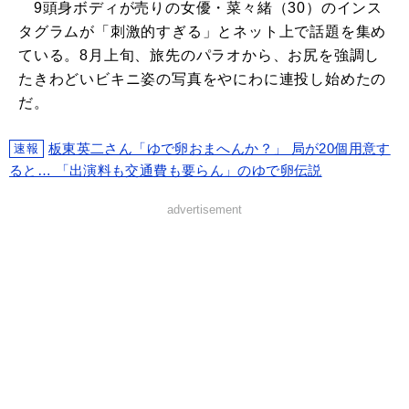
9頭身ボディが売りの女優・菜々緒（30）のインス
タグラムが「刺激的すぎる」とネット上で話題を集め
ている。8月上旬、旅先のパラオから、お尻を強調し
たきわどいビキニ姿の写真をやにわに連投し始めたの
だ。
板東英二さん「ゆで卵おまへんか？」 局が20個用意す
速報
ると… 「出演料も交通費も要らん」のゆで卵伝説
advertisement