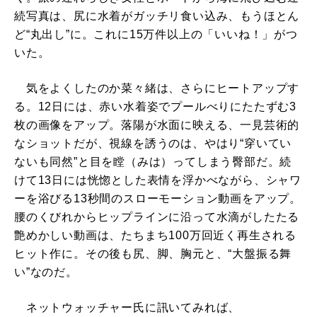
続写真は、尻に水着がガッチリ食い込み、もうほとん
ど“丸出し”に。これに15万件以上の「いいね！」がつ
いた。
気をよくしたのか菜々緒は、さらにヒートアップす
る。12日には、赤い水着姿でプールべりにたたずむ3
枚の画像をアップ。落陽が水面に映える、一見芸術的
なショットだが、視線を誘うのは、やはり“穿いてい
ないも同然”と目を瞠（みは）ってしまう臀部だ。続
けて13日には恍惚とした表情を浮かべながら、シャワ
ーを浴びる13秒間のスローモーション動画をアップ。
腰のくびれからヒップラインに沿って水滴がしたたる
艶めかしい動画は、たちまち100万回近く再生される
ヒット作に。その後も尻、脚、胸元と、“大盤振る舞
い”なのだ。
ネットウォッチャー氏に訊いてみれば、