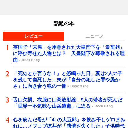
話題の本
レビュー
ニュース
英国で「末席」を用意された天皇陛下を「最前列」
に呼び寄せた人物とは？ 天皇陛下が尊敬される理
由
Book Bang
「死ぬとか言うな！」と怒鳴った日、妻は2人の子
を残して自死した…夫が「自分の犯した罪や愚か
さ」に向き合う魂の一冊
Book Bang
舌は欠損、衣服には高放射線…9人の若者が死んだ
「世界一不気味な山岳遭難」に迫る
Book Bang
心を病んだ母が「4Lの大五郎」を飲み干しゲロまみ
れに…ノブコブ徳井が「感情を失くした」子供時代