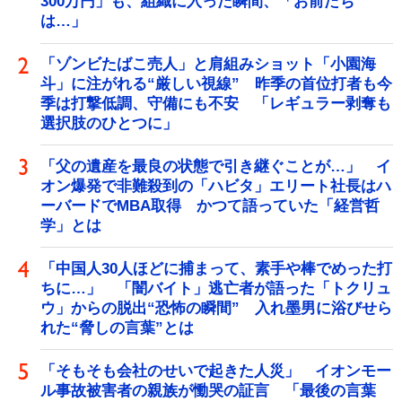
300万円」も、組織に入った瞬間、「お前たち
は…」
「ゾンビたばこ売人」と肩組みショット「小園海
斗」に注がれる“厳しい視線” 昨季の首位打者も今
季は打撃低調、守備にも不安 「レギュラー剥奪も
選択肢のひとつに」
「父の遺産を最良の状態で引き継ぐことが…」 イ
オン爆発で非難殺到の「ハビタ」エリート社長はハ
ーバードでMBA取得 かつて語っていた「経営哲
学」とは
「中国人30人ほどに捕まって、素手や棒でめった打
ちに…」 「闇バイト」逃亡者が語った「トクリュ
ウ」からの脱出“恐怖の瞬間” 入れ墨男に浴びせら
れた“脅しの言葉”とは
「そもそも会社のせいで起きた人災」 イオンモー
ル事故被害者の親族が慟哭の証言 「最後の言葉