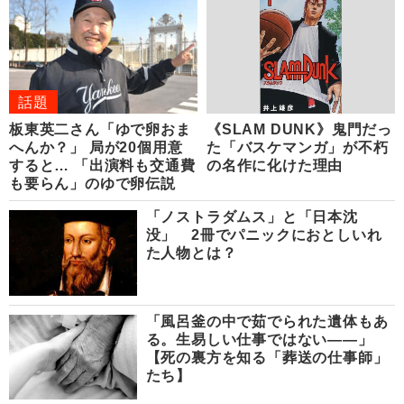
話題
板東英二さん「ゆで卵おま
《SLAM DUNK》鬼門だっ
へんか？」 局が20個用意
た「バスケマンガ」が不朽
すると… 「出演料も交通費
の名作に化けた理由
も要らん」のゆで卵伝説
「ノストラダムス」と「日本沈
没」 2冊でパニックにおとしいれ
た人物とは？
「風呂釜の中で茹でられた遺体もあ
る。生易しい仕事ではない――」
【死の裏方を知る「葬送の仕事師」
たち】