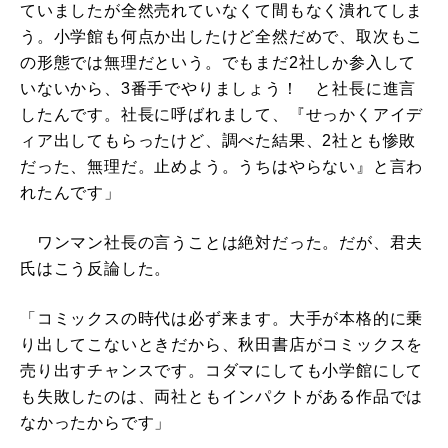
ていましたが全然売れていなくて間もなく潰れてしま
う。小学館も何点か出したけど全然だめで、取次もこ
の形態では無理だという。でもまだ2社しか参入して
いないから、3番手でやりましょう！ と社長に進言
したんです。社長に呼ばれまして、『せっかくアイデ
ィア出してもらったけど、調べた結果、2社とも惨敗
だった、無理だ。止めよう。うちはやらない』と言わ
れたんです」
ワンマン社長の言うことは絶対だった。だが、君夫
氏はこう反論した。
「コミックスの時代は必ず来ます。大手が本格的に乗
り出してこないときだから、秋田書店がコミックスを
売り出すチャンスです。コダマにしても小学館にして
も失敗したのは、両社ともインパクトがある作品では
なかったからです」