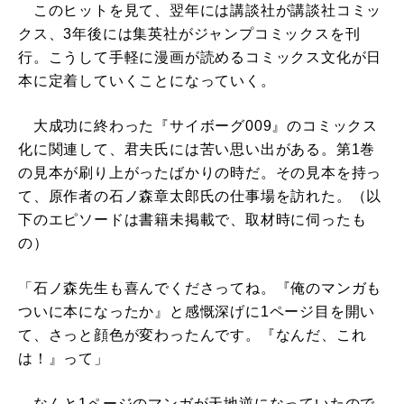
このヒットを見て、翌年には講談社が講談社コミッ
クス、3年後には集英社がジャンプコミックスを刊
行。こうして手軽に漫画が読めるコミックス文化が日
本に定着していくことになっていく。
大成功に終わった『サイボーグ009』のコミックス
化に関連して、君夫氏には苦い思い出がある。第1巻
の見本が刷り上がったばかりの時だ。その見本を持っ
て、原作者の石ノ森章太郎氏の仕事場を訪れた。（以
下のエピソードは書籍未掲載で、取材時に伺ったも
の）
「石ノ森先生も喜んでくださってね。『俺のマンガも
ついに本になったか』と感慨深げに1ページ目を開い
て、さっと顔色が変わったんです。『なんだ、これ
は！』って」
なんと1ページのマンガが天地逆になっていたので