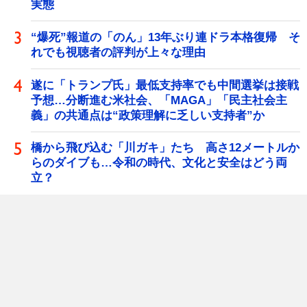
実態
“爆死”報道の「のん」13年ぶり連ドラ本格復帰 そ
れでも視聴者の評判が上々な理由
遂に「トランプ氏」最低支持率でも中間選挙は接戦
予想…分断進む米社会、「MAGA」「民主社会主
義」の共通点は“政策理解に乏しい支持者”か
橋から飛び込む「川ガキ」たち 高さ12メートルか
らのダイブも…令和の時代、文化と安全はどう両
立？