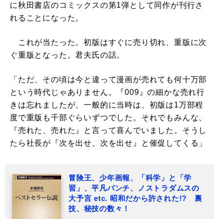
に秋田書店のコミックスの第1弾として同作が刊行さ
れることになった。
これが当たった。初版はすぐに売り切れ、重版に次
ぐ重版となった。君夫氏の話。
「ただ、その頃は今と違って漫画が売れても何十万部
という時代じゃありません。『009』の細かな売れ行
きは忘れましたが、一般的に当時は、初版は1万部程
度で重版も千部ぐらいずつでした。それでもみんな、
『売れた、売れた』と言って喜んでいました。そうし
たら社長が『次を出せ、次を出せ』と催促してくる」
冒険王、少年画報、「科学」と「学
習」、平凡パンチ、ノストラダムスの
大予言 etc. 昭和だから許された!? 裏
技、秘技の数々！