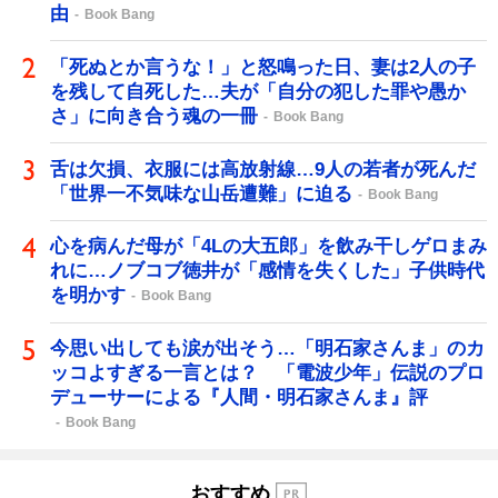
由
Book Bang
「死ぬとか言うな！」と怒鳴った日、妻は2人の子
を残して自死した…夫が「自分の犯した罪や愚か
さ」に向き合う魂の一冊
Book Bang
舌は欠損、衣服には高放射線…9人の若者が死んだ
「世界一不気味な山岳遭難」に迫る
Book Bang
心を病んだ母が「4Lの大五郎」を飲み干しゲロまみ
れに…ノブコブ徳井が「感情を失くした」子供時代
を明かす
Book Bang
今思い出しても涙が出そう…「明石家さんま」のカ
ッコよすぎる一言とは？ 「電波少年」伝説のプロ
デューサーによる『人間・明石家さんま』評
Book Bang
おすすめ