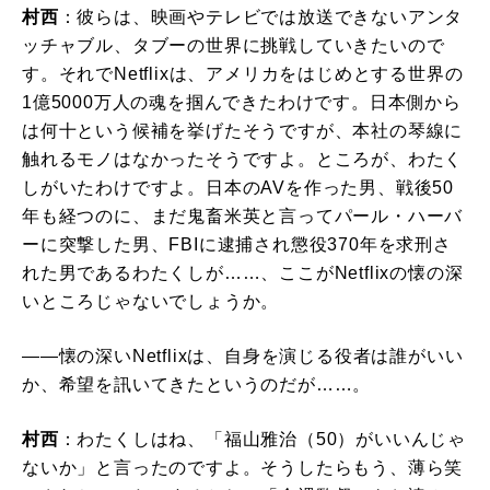
村西
：彼らは、映画やテレビでは放送できないアンタ
ッチャブル、タブーの世界に挑戦していきたいので
す。それでNetflixは、アメリカをはじめとする世界の
1億5000万人の魂を掴んできたわけです。日本側から
は何十という候補を挙げたそうですが、本社の琴線に
触れるモノはなかったそうですよ。ところが、わたく
しがいたわけですよ。日本のAVを作った男、戦後50
年も経つのに、まだ鬼畜米英と言ってパール・ハーバ
ーに突撃した男、FBIに逮捕され懲役370年を求刑さ
れた男であるわたくしが……、ここがNetflixの懐の深
いところじゃないでしょうか。
――懐の深いNetflixは、自身を演じる役者は誰がいい
か、希望を訊いてきたというのだが……。
村西
：わたくしはね、「福山雅治（50）がいいんじゃ
ないか」と言ったのですよ。そうしたらもう、薄ら笑