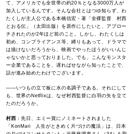
て、アメリカでも全世帯の約20％となる3000万人が
加入しているんです。そんな会社とはつゆ知らず、わ
たくしが主人公である本橋信宏・著「全裸監督 村西
とおる伝」（太田出版）を原作にしたいと、アプロー
チされたのが2年ほど前のこと。しかし、わたくしは
初め、コンプライアンス等、縛りもあって、ドラマで
は描けないだろうから、映画でやったほうがいいんじ
ゃないかと思っておりました。でも、こんなモンスタ
ー企業であることを、遅ればせながら知ったことで、
話が進み始めたわけでございます。
――いつもの立て板に水の名調子である。それにして
も、世界のNetflixは、なぜ村西監督に白羽の矢を立て
たのだろうか。
村西
：先日、エミー賞にノミネートされました
「KonMari 人生がときめく片づけの魔法」は、日本
の片づけコンサルタント・近藤麻理恵さん（34）を取