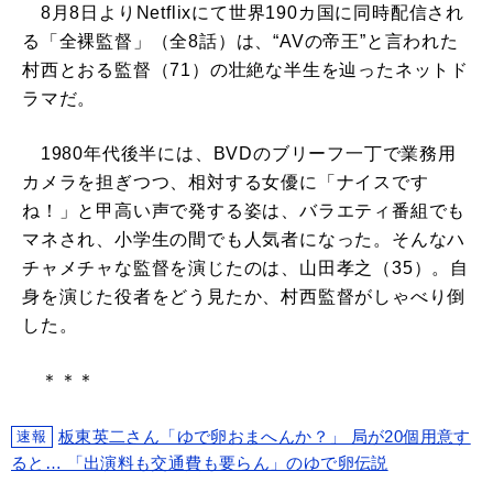
8月8日よりNetflixにて世界190カ国に同時配信され
る「全裸監督」（全8話）は、“AVの帝王”と言われた
村西とおる監督（71）の壮絶な半生を辿ったネットド
ラマだ。
1980年代後半には、BVDのブリーフ一丁で業務用
カメラを担ぎつつ、相対する女優に「ナイスです
ね！」と甲高い声で発する姿は、バラエティ番組でも
マネされ、小学生の間でも人気者になった。そんなハ
チャメチャな監督を演じたのは、山田孝之（35）。自
身を演じた役者をどう見たか、村西監督がしゃべり倒
した。
＊＊＊
板東英二さん「ゆで卵おまへんか？」 局が20個用意す
速報
ると… 「出演料も交通費も要らん」のゆで卵伝説