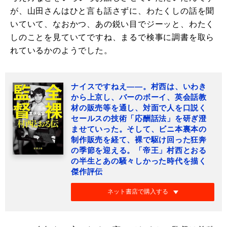
が、山田さんはひと言も話さずに、わたくしの話を聞
いていて、なおかつ、あの鋭い目でジーッと、わたく
しのことを見ていてですね、まるで検事に調書を取ら
れているかのようでした。
ナイスですねえ――。村西は、いわき
から上京し、バーのボーイ、英会話教
材の販売等を通し、対面で人を口説く
セールスの技術「応酬話法」を研ぎ澄
ませていった。そして、ビニ本裏本の
制作販売を経て、裸で駆け回った狂奔
の季節を迎える。「帝王」村西とおる
の半生とあの騒々しかった時代を描く
傑作評伝
ネット書店で購入する