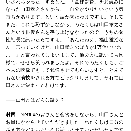
いされちゃった。するとね、「全裸監督」をお読みに
なった山田孝之さんから、「自分がやりたいという気
持ちがあります」という話が来たわけですよ。そして
また、これも恥ずかしながら、わたくしは山田孝之さ
んという俳優さんを存じ上げなかったので、うちの女
性社長に訊いたらですよ。「あんたねえ、福山雅治な
んて言っているけど、山田孝之のほうが1万倍いいわ
よ！」と言われてしまいまして、他の方に訊いても同
様で、せせら笑われましたよ。それでわたくしも、ご
本人の映像でもって勉強させてもらいますと、とんで
もない演技をされる方でビックリしまして、それで山
田さんに決まったわけです。
――山田とはどんな話を？
村西
：Netflixの皆さんと会食をしながら、山田さんと
お目にかからせていただきました。わたくしは自分の
考え方などをいろいろお話しさせていただいたんです