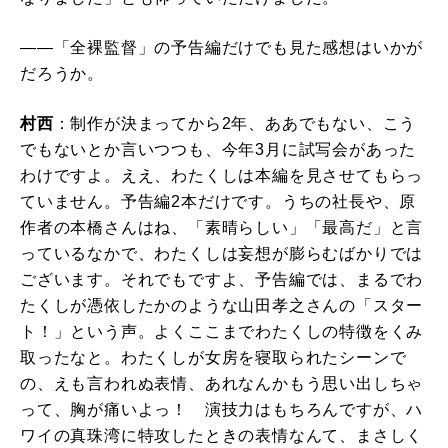
――「全裸監督」の予告編だけでも見た感想はいかが
だろうか。
村西
：制作が決まってから2年、ああでもない、こう
でもないとか言いつつも、今年3月に試写会があった
わけですよ。ええ、わたくしは本編を見させてもらっ
ていません。予告編2本だけです。うちの社長や、原
作者の本橋さんはね、「素晴らしい」「最高だ」と言
っているなかで、わたくしは妄想が膨らむばかりでは
ございます。それでもですよ、予告編では、まるでわ
たくしが憑依したかのような山田孝之さんの「スター
ト！」という声。よくここまでわたくしの特徴をくみ
取ったなと。わたくしが女房を寝取られたシーンで
の、えも言われぬ表情、あれなんかもう思い出しちゃ
って、胸が痛いよっ！ 演技力はもちろんですが、ハ
ワイの真珠湾に特攻したときの表情なんて、まさしく