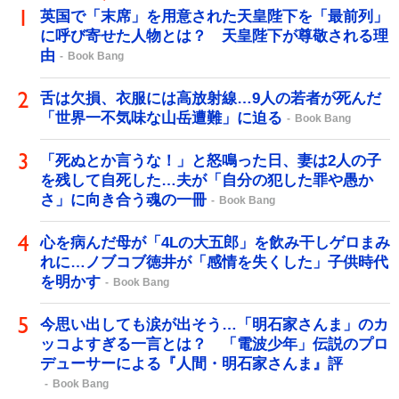
英国で「末席」を用意された天皇陛下を「最前列」
に呼び寄せた人物とは？ 天皇陛下が尊敬される理
由
Book Bang
舌は欠損、衣服には高放射線…9人の若者が死んだ
「世界一不気味な山岳遭難」に迫る
Book Bang
「死ぬとか言うな！」と怒鳴った日、妻は2人の子
を残して自死した…夫が「自分の犯した罪や愚か
さ」に向き合う魂の一冊
Book Bang
心を病んだ母が「4Lの大五郎」を飲み干しゲロまみ
れに…ノブコブ徳井が「感情を失くした」子供時代
を明かす
Book Bang
今思い出しても涙が出そう…「明石家さんま」のカ
ッコよすぎる一言とは？ 「電波少年」伝説のプロ
デューサーによる『人間・明石家さんま』評
Book Bang