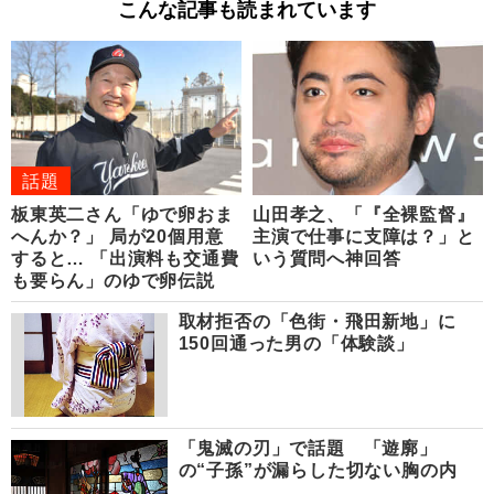
こんな記事も読まれています
話題
板東英二さん「ゆで卵おま
山田孝之、「『全裸監督』
へんか？」 局が20個用意
主演で仕事に支障は？」と
すると… 「出演料も交通費
いう質問へ神回答
も要らん」のゆで卵伝説
取材拒否の「色街・飛田新地」に
150回通った男の「体験談」
「鬼滅の刃」で話題 「遊廓」
の“子孫”が漏らした切ない胸の内