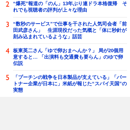
“爆死”報道の「のん」13年ぶり連ドラ本格復帰 そ
れでも視聴者の評判が上々な理由
“数秒のサービス”で仕事を干された人気司会者「前
田武彦さん」 生涯現役だった気概と「体に秒針が
刻み込まれているような」話芸
板東英二さん「ゆで卵おまへんか？」 局が20個用
意すると… 「出演料も交通費も要らん」のゆで卵
伝説
「プーチンの戦争を日本製品が支えている」「パー
トナー企業が日本に」米紙が報じた“スパイ天国”の
実態