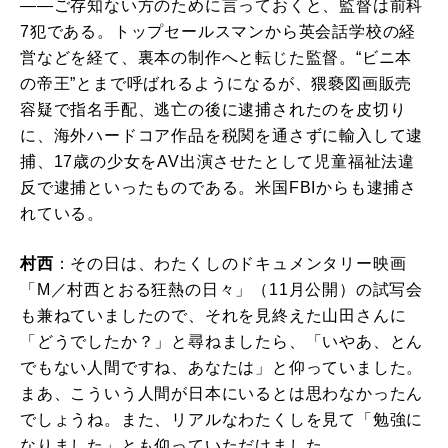
――ご存知ない方のために言っておくと、監督は前科
7犯である。トップセールスマンから英会話学校の経
営などを経て、裏本の制作へと転じた監督。“ビニ本
の帝王”とまで呼ばれるようになるが、猥褻図画販売
容疑で指名手配、逃亡の後に逮捕されたのを皮切り
に、海外ハードコア作品を税関を通さずに輸入して逮
捕、17歳の少女をAV出演させたとして児童福祉法違
反で逮捕といったものである。米国FBIからも逮捕さ
れている。
村西
：その日は、わたくしのドキュメンタリー映画
「M／村西とおる狂熱の日々」（11月公開）の試写会
も兼ねていましたので、それを見終えた山田さんに
「どうでしたか？」と尋ねましたら、「いやあ、とん
でもない人間ですね、あなたは」と仰っていました。
まあ、こういう人間が日本にいるとは思わなかったん
でしょうね。また、リアルなわたくしを見て「勉強に
なりました」とも仰っていただけました。