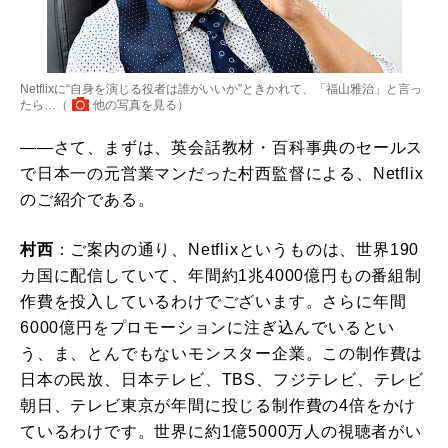
Netflixに“自身を演じる役者は誰がいいか”ときかれて、「福山雅治」と言っ
たら…（
他の写真を見る
）
――さて、まずは、英会話教材・百科事典のセールス
で日本一の元営業マンだった村西監督による、Netflix
のご紹介である。
村西
：ご案内の通り、Netflixというものは、世界190
カ国に配信していて、年間約1兆4000億円もの番組制
作費を投入しているわけでございます。さらに年間
6000億円をプロモーションに注ぎ込んでいるとい
う、ま、とんでもないモンスター企業。この制作費は
日本の民放、日本テレビ、TBS、フジテレビ、テレビ
朝日、テレビ東京が年間に投じる制作費の4倍をかけ
ているわけです。世界に約1億5000万人の視聴者がい