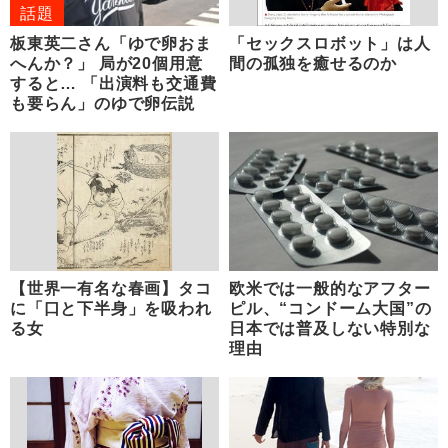
話題
板東英二さん「ゆで卵おま
「セックスロボット」は人
へんか？」 局が20個用意
間の孤独を癒せるのか
すると… 「出演料も交通費
も要らん」のゆで卵伝説
【世界一有名な春画】タコ
欧米では一般的なアフター
に「口と下半身」を吸われ
ピル、“コンドーム大国”の
る女
日本では普及しない特別な
理由