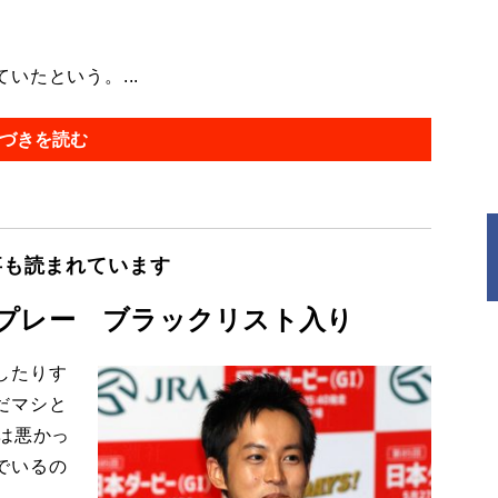
たという。...
づきを読む
事も読まれています
プレー ブラックリスト入り
したりす
だマシと
は悪かっ
でいるの