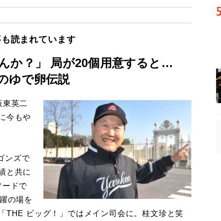
事も読まれています
んか？」 局が20個用意すると…
のゆで卵伝説
板東英二
に今もや
ゴンズで
績と共に
ソードで
活躍の場を
「THE ビッグ！」ではメイン司会に。桂文珍と笑