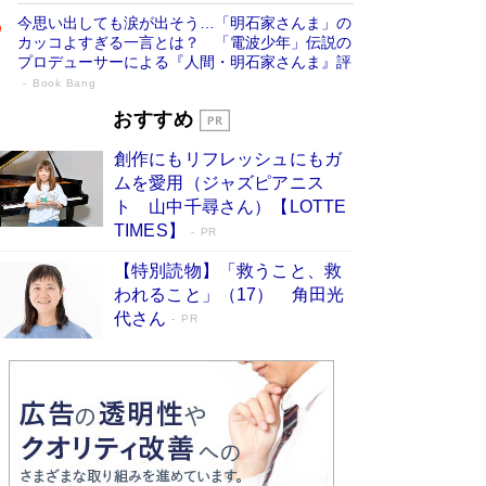
今思い出しても涙が出そう…「明石家さんま」の
カッコよすぎる一言とは？ 「電波少年」伝説の
プロデューサーによる『人間・明石家さんま』評
Book Bang
「宇宙兄弟」最終46巻がベストセラー1
おすすめ
位 宇宙開発への関心を押し上げた18年の
創作にもリフレッシュにもガ
物語に幕 特装版には「宇宙で描かれたマ
ムを愛用（ジャズピアニス
ンガ」も収録
Book Bang
ト 山中千尋さん）【LOTTE
美輪明宏 晩年の回答を集めた『ほほえんで生き
TIMES】
PR
るための人生相談』がランクイン［エンターテイ
メントベストセラー］
Book Bang
【特別読物】「救うこと、救
われること」（17） 角田光
「『火垂るの墓』は、大嘘である」原作者が抱き
代さん
続けた“自責の念”とは…「自己憐憫は描きたくな
PR
い」監督が徹底的にこだわったこと（後編） #
戦争の記憶
Book Bang
「叱って伸びるやつは、褒めたらもっと伸びる」
俳優・高嶋政伸が家族に教わった“人を育てるコ
ツ”…芸への考え方を明かす
Book Bang
東野圭吾、伊坂幸太郎の人気シリーズ最新作どち