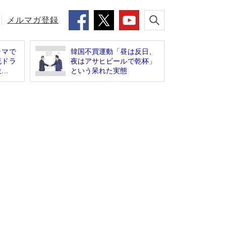
メルマガ登録
ラマで
韓国不買運動「昼は反日、
流ドラ
夜はアサヒビールで乾杯」
..
という呆れた実態