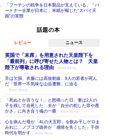
「プーチンの戦争を日本製品が支えている」「パ
ートナー企業が日本に」米紙が報じた“スパイ天
国”の実態
話題の本
レビュー
ニュース
英国で「末席」を用意された天皇陛下を
「最前列」に呼び寄せた人物とは？ 天皇
陛下が尊敬される理由
Book Bang
舌は欠損、衣服には高放射線…9人の若者が死ん
だ「世界一不気味な山岳遭難」に迫る
Book Bang
「死ぬとか言うな！」と怒鳴った日、妻は2人の
子を残して自死した…夫が「自分の犯した罪や愚
かさ」に向き合う魂の一冊
Book Bang
心を病んだ母が「4Lの大五郎」を飲み干しゲロま
みれに…ノブコブ徳井が「感情を失くした」子供
時代を明かす
Book Bang