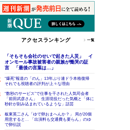
アクセスランキング
一覧
「そもそも会社のせいで起きた人災」 イ
オンモール事故被害者の親族が慟哭の証
言 「最後の言葉は…」
“爆死”報道の「のん」13年ぶり連ドラ本格復帰
それでも視聴者の評判が上々な理由
“数秒のサービス”で仕事を干された人気司会者
「前田武彦さん」 生涯現役だった気概と「体に
秒針が刻み込まれているような」話芸
板東英二さん「ゆで卵おまへんか？」 局が20個
用意すると… 「出演料も交通費も要らん」のゆ
で卵伝説