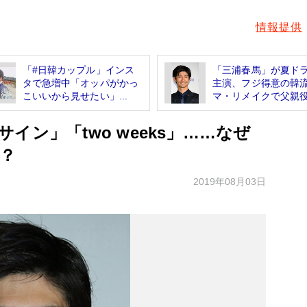
情報提供
「#日韓カップル」インス
「三浦春馬」が夏ド
タで急増中「オッパがかっ
主演、フジ得意の韓
こいいから見せたい」...
マ・リメイクで父親役.
ン」「two weeks」……なぜ
？
2019年08月03日